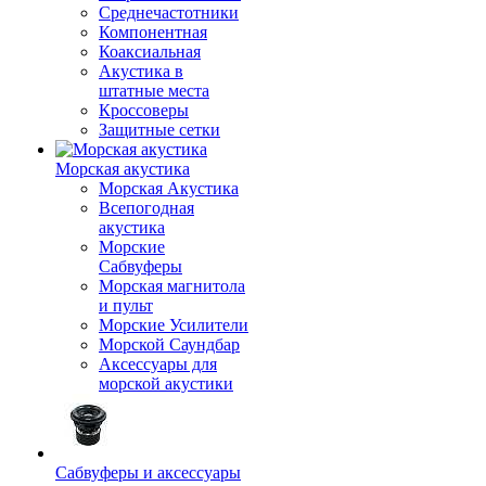
Среднечастотники
Компонентная
Коаксиальная
Акустика в
штатные места
Кроссоверы
Защитные сетки
Морская акустика
Морская Акустика
Всепогодная
акустика
Морские
Сабвуферы
Морская магнитола
и пульт
Морские Усилители
Морской Cаундбар
Аксессуары для
морской акустики
Сабвуферы и аксессуары