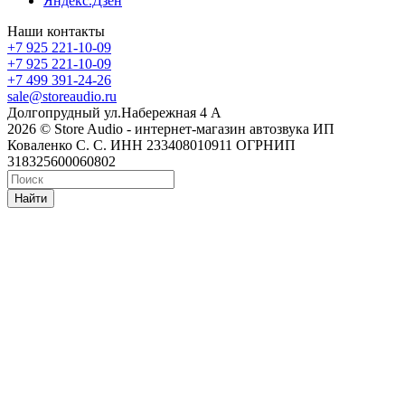
Яндекс.Дзен
Наши контакты
+7 925 221-10-09
+7 925 221-10-09
+7 499 391-24-26
sale@storeaudio.ru
Долгопрудный ул.Набережная 4 А
2026 © Store Audio - интернет-магазин автозвука ИП
Коваленко С. С. ИНН 233408010911 ОГРНИП
318325600060802
Найти