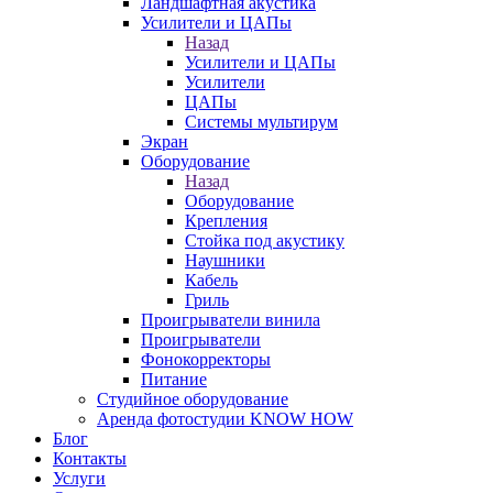
Ландшафтная акустика
Усилители и ЦАПы
Назад
Усилители и ЦАПы
Усилители
ЦАПы
Системы мультирум
Экран
Оборудование
Назад
Оборудование
Крепления
Стойка под акустику
Наушники
Кабель
Гриль
Проигрыватели винила
Проигрыватели
Фонокорректоры
Питание
Студийное оборудование
Аренда фотостудии KNOW HOW
Блог
Контакты
Услуги