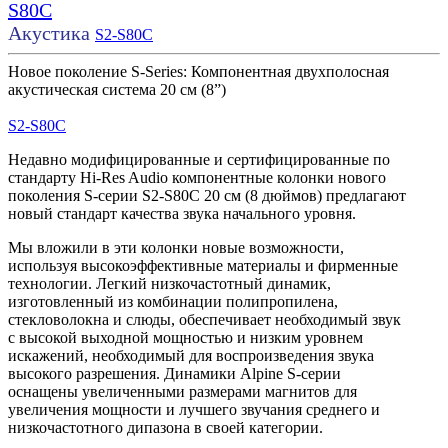
S80C
Акустика
S2-S80C
Новое поколение S-Series: Компонентная двухполосная
акустическая система 20 см (8”)
S2-S80C
Недавно модифицированные и сертифицированные по
стандарту Hi-Res Audio компонентные колонки нового
поколения S-серии S2-S80C 20 см (8 дюймов) предлагают
новый стандарт качества звука начального уровня.
Мы вложили в эти колонки новые возможности,
используя высокоэффективные материалы и фирменные
технологии. Легкий низкочастотный динамик,
изготовленный из комбинации полипропилена,
стекловолокна и слюды, обеспечивает необходимый звук
с высокой выходной мощностью и низким уровнем
искажений, необходимый для воспроизведения звука
высокого разрешения. Динамики Alpine S-серии
оснащены увеличенными размерами магнитов для
увеличения мощности и лучшего звучания среднего и
низкочастотного дипазона в своей категории.