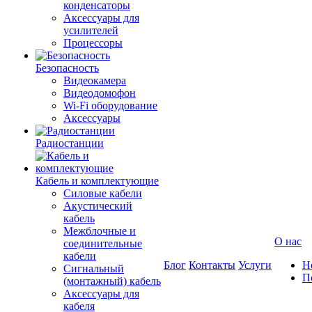
конденсаторы
Аксессуары для
усилителей
Процессоры
Безопасность
Видеокамера
Видеодомофон
Wi-Fi оборудование
Аксессуары
Радиостанции
Кабель и комплектующие
Силовые кабели
Акустический
кабель
Межблочные и
О нас
соединительные
кабели
Блог
Контакты
Услуги
Н
Сигнальный
П
(монтажный) кабель
Аксессуары для
кабеля