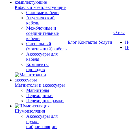
Кабель и комплектующие
Силовые кабели
Акустический
кабель
Межблочные и
О нас
соединительные
кабели
Блог
Контакты
Услуги
Н
Сигнальный
П
(монтажный) кабель
Аксессуары для
кабеля
Комплекты
проводов
Магнитолы и аксессуары
Магнитолы
Переходники
Переходные рамки
Шумоизоляция
Аксессуары для
шумо-
виброизоляции