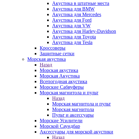
Акустика в штатные места
Акустика для BMW
Акустика для Mercedes
Акустика для Ford
Акустика для VW
Акустика для Harley-Davidson
Акустика для Toyota
Акустика для Tesla
Кроссоверы
Защитные сетки
Морская акустика
Назад
Морская акустика
Морская Акустика
Всепогодная акустика
Морские Сабвуферы
Морская магнитола и пульт
Назад
Морская магнитола и пульт
Морская магнитола
Пульт и аксессуары
Морские Усилители
Морской Cаундбар
Аксессуары для морской акустики
Назад