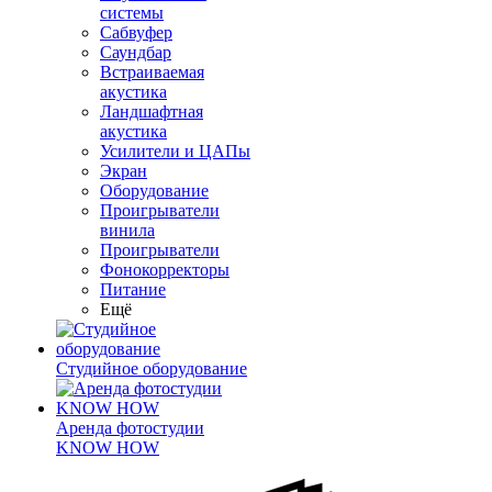
системы
Сабвуфер
Саундбар
Встраиваемая
акустика
Ландшафтная
акустика
Усилители и ЦАПы
Экран
Оборудование
Проигрыватели
винила
Проигрыватели
Фонокорректоры
Питание
Ещё
Студийное оборудование
Аренда фотостудии
KNOW HOW