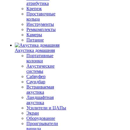
атрибутика
Крепеж
Проставочные
кольца
Инструменты
Ремкомплекты
Камеры
Питание
Акустика домашняя
Портативные
колонки
Акустические
системы
Сабвуфер
Саундбар
Встраиваемая
акустика
Ландшафтная
акустика
Усилители и ЦАПы
Экран
Оборудование
Проигрыватели
винила