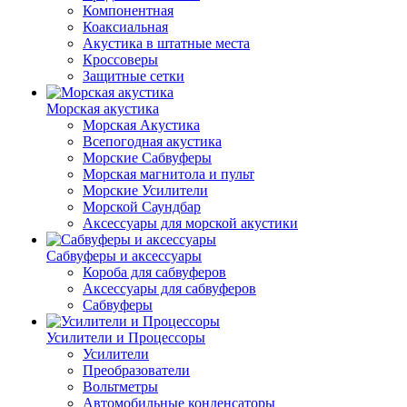
Компонентная
Коаксиальная
Акустика в штатные места
Кроссоверы
Защитные сетки
Морская акустика
Морская Акустика
Всепогодная акустика
Морские Сабвуферы
Морская магнитола и пульт
Морские Усилители
Морской Cаундбар
Аксессуары для морской акустики
Сабвуферы и аксессуары
Короба для сабвуферов
Аксессуары для сабвуферов
Сабвуферы
Усилители и Процессоры
Усилители
Преобразователи
Вольтметры
Автомобильные конденсаторы