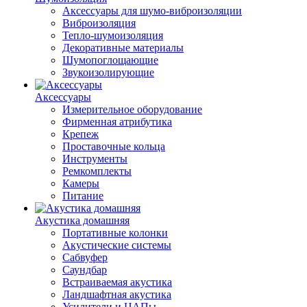
Аксессуары для шумо-виброизоляции
Виброизоляция
Тепло-шумоизоляция
Декоративные материалы
Шумопоглощающие
Звукоизолирующие
Аксессуары
Измерительное оборудование
Фирменная атрибутика
Крепеж
Проставочные кольца
Инструменты
Ремкомплекты
Камеры
Питание
Акустика домашняя
Портативные колонки
Акустические системы
Сабвуфер
Саундбар
Встраиваемая акустика
Ландшафтная акустика
Усилители и ЦАПы