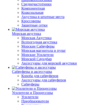
Среднечастотники
Компонентная
Коаксиальная
Акустика в штатные места
Кроссоверы
Защитные сетки
Морская акустика
Морская Акустика
Всепогодная акустика
Морские Сабвуферы
Морская магнитола и пульт
Морские Усилители
Морской Cаундбар
Аксессуары для морской акустики
Сабвуферы и аксессуары
Короба для сабвуферов
Аксессуары для сабвуферов
Сабвуферы
Усилители и Процессоры
Усилители
Преобразователи