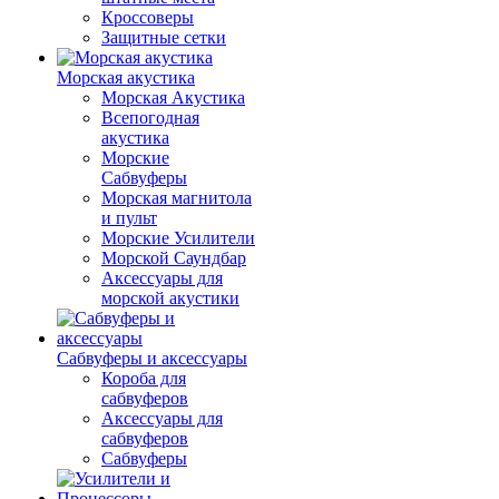
Кроссоверы
Защитные сетки
Морская акустика
Морская Акустика
Всепогодная
акустика
Морские
Сабвуферы
Морская магнитола
и пульт
Морские Усилители
Морской Cаундбар
Аксессуары для
морской акустики
Сабвуферы и аксессуары
Короба для
сабвуферов
Аксессуары для
сабвуферов
Сабвуферы