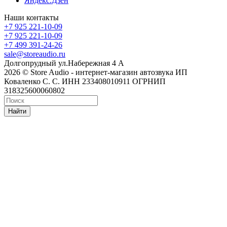
Яндекс.Дзен
Наши контакты
+7 925 221-10-09
+7 925 221-10-09
+7 499 391-24-26
sale@storeaudio.ru
Долгопрудный ул.Набережная 4 А
2026 © Store Audio - интернет-магазин автозвука ИП
Коваленко С. С. ИНН 233408010911 ОГРНИП
318325600060802
Найти