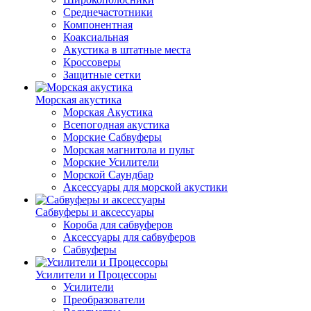
Среднечастотники
Компонентная
Коаксиальная
Акустика в штатные места
Кроссоверы
Защитные сетки
Морская акустика
Морская Акустика
Всепогодная акустика
Морские Сабвуферы
Морская магнитола и пульт
Морские Усилители
Морской Cаундбар
Аксессуары для морской акустики
Сабвуферы и аксессуары
Короба для сабвуферов
Аксессуары для сабвуферов
Сабвуферы
Усилители и Процессоры
Усилители
Преобразователи