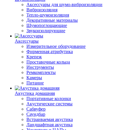
Аксессуары для шумо-виброизоляции
Виброизоляция
Тепло-шумоизоляция
Декоративные материалы
Шумопоглощающие
Звукоизолирующие
Аксессуары
Измерительное оборудование
Фирменная атрибутика
Крепеж
Проставочные кольца
Инструменты
Ремкомплекты
Камеры
Питание
Акустика домашняя
Портативные колонки
Акустические системы
Сабвуфер
Саундбар
Встраиваемая акустика
Ландшафтная акустика
Усилители и ЦАПы