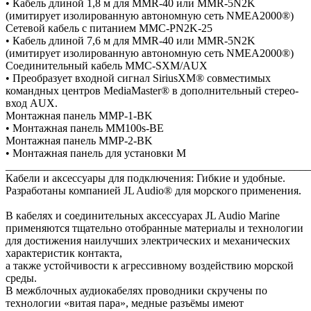
• Кабель длиной 1,8 м для ММR-40 или ММR-5N2K
(имитирует изолированную автономную сеть NMEA2000®)
Сетевой кабель с питанием ММC-PN2K-25
• Кабель длиной 7,6 м для ММR-40 или ММR-5N2K
(имитирует изолированную автономную сеть NMEA2000®)
Соединительный кабель ММC-SXM/AUX
• Преобразует входной сигнал SiriusXM® совместимых
командных центров MediaMaster® в дополнительный стерео-
вход AUX.
Монтажная панель ММP-1-BK
• Монтажная панель ММ100s-BE
Монтажная панель ММP-2-BK
• Монтажная панель для установки М
_______________________________________________________
Кабели и аксессуары для подключения: Гибкие и удобные.
Разработаны компанией JL Audio® для морского применения.
В кабелях и соединительных аксессуарах JL Audio Marine
применяются тщательно отобранные материалы и технологии
для достижения наилучших электрических и механических
характеристик контакта,
а также устойчивости к агрессивному воздействию морской
среды.
В межблочных аудиокабелях проводники скручены по
технологии «витая пара», медные разъёмы имеют