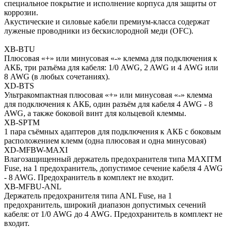
специальное покрытие и исполнение корпуса для защиты от
коррозии.
Акустические и силовые кабели премиум-класса содержат
луженые проводники из бескислородной меди (OFC).
XB-BTU
Плюсовая «+» или минусовая «-» клемма для подключения к
АКБ, три разъёма для кабеля: 1/0 AWG, 2 AWG и 4 AWG или
8 AWG (в любых сочетаниях).
XD-BTS
Ультракомпактная плюсовая «+» или минусовая «-» клемма
для подключения к АКБ, один разъём для кабеля 4 AWG - 8
AWG, а также боковой винт для кольцевой клеммы.
XB-SPTM
1 пара съёмных адаптеров для подключения к АКБ с боковым
расположением клемм (одна плюсовая и одна минусовая)
XD-MFBW-MAXI
Влагозащищенный держатель предохранителя типа MAXITM
Fuse, на 1 предохранитель, допустимое сечение кабеля 4 AWG
- 8 AWG. Предохранитель в комплект не входит.
XB-MFBU-ANL
Держатель предохранителя типа ANL Fuse, на 1
предохранитель, широкий диапазон допустимых сечений
кабеля: от 1/0 AWG до 4 AWG. Предохранитель в комплект не
входит.