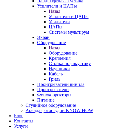
Ландшафтная акустика
Усилители и ЦАПы
Назад
Усилители и ЦАПы
Усилители
ЦАПы
Системы мультирум
Экран
Оборудование
Назад
Оборудование
Крепления
Стойка под акустику
Наушники
Кабель
Гриль
Проигрыватели винила
Проигрыватели
Фонокорректоры
Питание
Студийное оборудование
Аренда фотостудии KNOW HOW
Блог
Контакты
Услуги