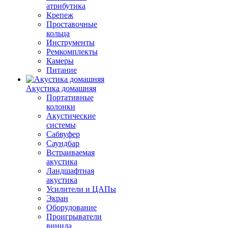
атрибутика
Крепеж
Проставочные
кольца
Инструменты
Ремкомплекты
Камеры
Питание
Акустика домашняя
Портативные
колонки
Акустические
системы
Сабвуфер
Саундбар
Встраиваемая
акустика
Ландшафтная
акустика
Усилители и ЦАПы
Экран
Оборудование
Проигрыватели
винила