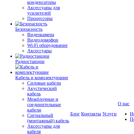
конденсаторы
Аксессуары для
усилителей
Процессоры
Безопасность
Видеокамера
Видеодомофон
Wi-Fi оборудование
Аксессуары
Радиостанции
Кабель и комплектующие
Силовые кабели
Акустический
кабель
Межблочные и
О нас
соединительные
кабели
Блог
Контакты
Услуги
Н
Сигнальный
П
(монтажный) кабель
Аксессуары для
кабеля