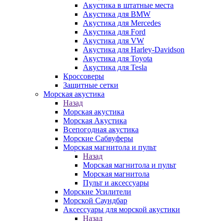
Акустика в штатные места
Акустика для BMW
Акустика для Mercedes
Акустика для Ford
Акустика для VW
Акустика для Harley-Davidson
Акустика для Toyota
Акустика для Tesla
Кроссоверы
Защитные сетки
Морская акустика
Назад
Морская акустика
Морская Акустика
Всепогодная акустика
Морские Сабвуферы
Морская магнитола и пульт
Назад
Морская магнитола и пульт
Морская магнитола
Пульт и аксессуары
Морские Усилители
Морской Cаундбар
Аксессуары для морской акустики
Назад