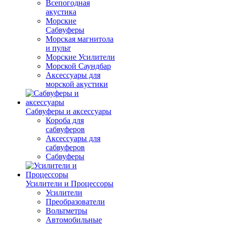
Всепогодная
акустика
Морские
Сабвуферы
Морская магнитола
и пульт
Морские Усилители
Морской Cаундбар
Аксессуары для
морской акустики
Сабвуферы и аксессуары
Короба для
сабвуферов
Аксессуары для
сабвуферов
Сабвуферы
Усилители и Процессоры
Усилители
Преобразователи
Вольтметры
Автомобильные