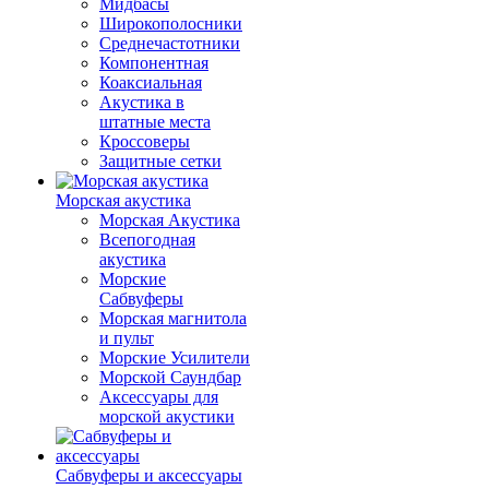
Мидбасы
Широкополосники
Среднечастотники
Компонентная
Коаксиальная
Акустика в
штатные места
Кроссоверы
Защитные сетки
Морская акустика
Морская Акустика
Всепогодная
акустика
Морские
Сабвуферы
Морская магнитола
и пульт
Морские Усилители
Морской Cаундбар
Аксессуары для
морской акустики
Сабвуферы и аксессуары