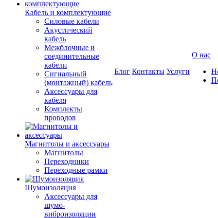
Кабель и комплектующие
Силовые кабели
Акустический
кабель
Межблочные и
О нас
соединительные
кабели
Блог
Контакты
Услуги
Н
Сигнальный
П
(монтажный) кабель
Аксессуары для
кабеля
Комплекты
проводов
Магнитолы и аксессуары
Магнитолы
Переходники
Переходные рамки
Шумоизоляция
Аксессуары для
шумо-
виброизоляции