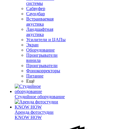
системы
Сабвуфер
Саундбар
Встраиваемая
акустика
Ландшафтная
акустика
Усилители и ЦАПы
Экран
Оборудование
Проигрыватели
винила
Проигрыватели
Фонокорректоры
Питание
Ещё
Студийное оборудование
Аренда фотостудии
KNOW HOW