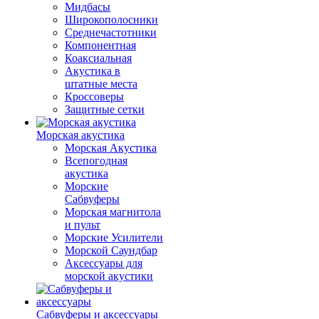
Мидбасы
Широкополосники
Среднечастотники
Компонентная
Коаксиальная
Акустика в
штатные места
Кроссоверы
Защитные сетки
Морская акустика
Морская Акустика
Всепогодная
акустика
Морские
Сабвуферы
Морская магнитола
и пульт
Морские Усилители
Морской Cаундбар
Аксессуары для
морской акустики
Сабвуферы и аксессуары