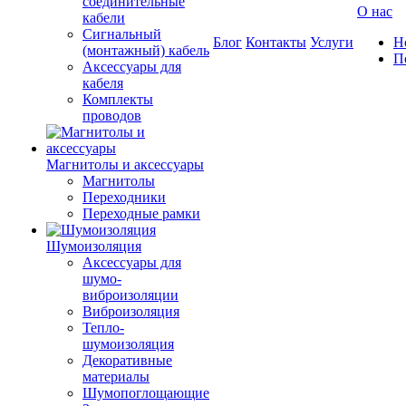
соединительные
О нас
кабели
Сигнальный
Блог
Контакты
Услуги
Н
(монтажный) кабель
П
Аксессуары для
кабеля
Комплекты
проводов
Магнитолы и аксессуары
Магнитолы
Переходники
Переходные рамки
Шумоизоляция
Аксессуары для
шумо-
виброизоляции
Виброизоляция
Тепло-
шумоизоляция
Декоративные
материалы
Шумопоглощающие