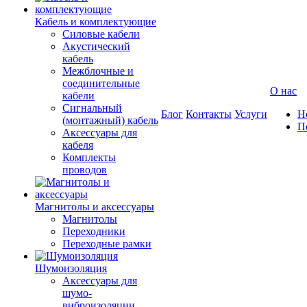
Кабель и комплектующие
Силовые кабели
Акустический
кабель
Межблочные и
соединительные
О нас
кабели
Сигнальный
Блог
Контакты
Услуги
Н
(монтажный) кабель
П
Аксессуары для
кабеля
Комплекты
проводов
Магнитолы и аксессуары
Магнитолы
Переходники
Переходные рамки
Шумоизоляция
Аксессуары для
шумо-
виброизоляции