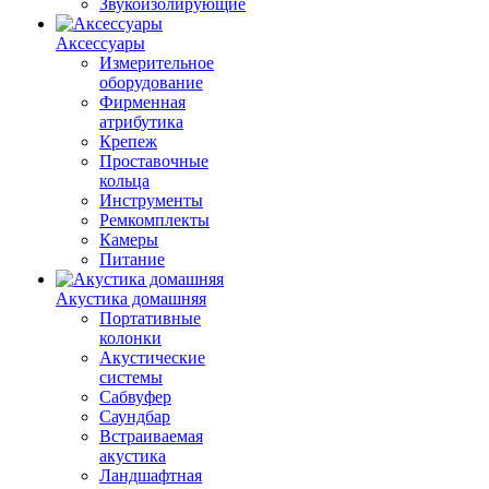
Звукоизолирующие
Аксессуары
Измерительное
оборудование
Фирменная
атрибутика
Крепеж
Проставочные
кольца
Инструменты
Ремкомплекты
Камеры
Питание
Акустика домашняя
Портативные
колонки
Акустические
системы
Сабвуфер
Саундбар
Встраиваемая
акустика
Ландшафтная