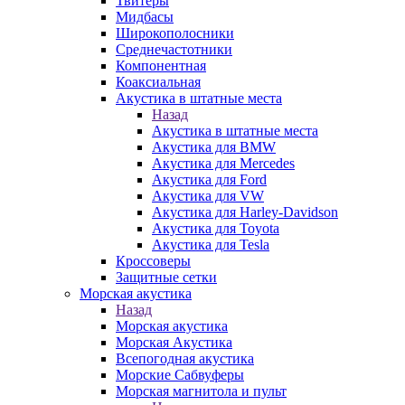
Твитеры
Мидбасы
Широкополосники
Среднечастотники
Компонентная
Коаксиальная
Акустика в штатные места
Назад
Акустика в штатные места
Акустика для BMW
Акустика для Mercedes
Акустика для Ford
Акустика для VW
Акустика для Harley-Davidson
Акустика для Toyota
Акустика для Tesla
Кроссоверы
Защитные сетки
Морская акустика
Назад
Морская акустика
Морская Акустика
Всепогодная акустика
Морские Сабвуферы
Морская магнитола и пульт