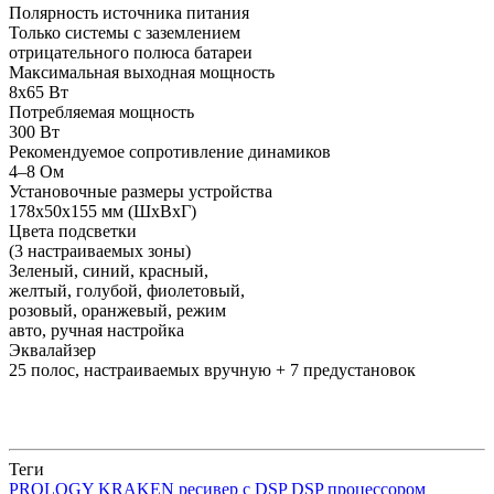
Полярность источника питания
Только системы с заземлением
отрицательного полюса батареи
Максимальная выходная мощность
8x65 Вт
Потребляемая мощность
300 Вт
Рекомендуемое сопротивление динамиков
4–8 Ом
Установочные размеры устройства
178x50x155 мм (ШxВxГ)
Цвета подсветки
(3 настраиваемых зоны)
Зеленый, синий, красный,
желтый, голубой, фиолетовый,
розовый, оранжевый, режим
авто, ручная настройка
Эквалайзер
25 полос, настраиваемых вручную + 7 предустановок
Теги
PROLOGY KRAKEN
ресивер с DSP
DSP процессором