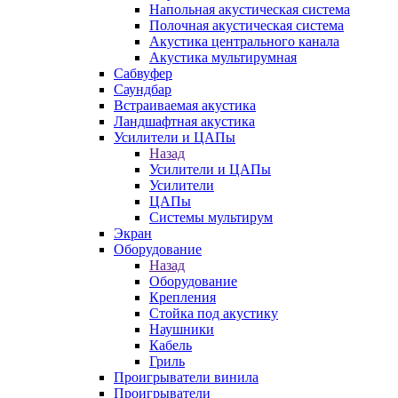
Напольная акустическая система
Полочная акустическая система
Акустика центрального канала
Акустика мультирумная
Сабвуфер
Саундбар
Встраиваемая акустика
Ландшафтная акустика
Усилители и ЦАПы
Назад
Усилители и ЦАПы
Усилители
ЦАПы
Системы мультирум
Экран
Оборудование
Назад
Оборудование
Крепления
Стойка под акустику
Наушники
Кабель
Гриль
Проигрыватели винила
Проигрыватели