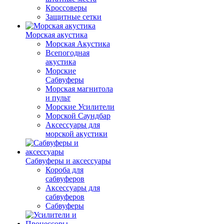
Кроссоверы
Защитные сетки
Морская акустика
Морская Акустика
Всепогодная
акустика
Морские
Сабвуферы
Морская магнитола
и пульт
Морские Усилители
Морской Cаундбар
Аксессуары для
морской акустики
Сабвуферы и аксессуары
Короба для
сабвуферов
Аксессуары для
сабвуферов
Сабвуферы