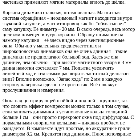
частенько применяют мягкие материалы вплоть до шёлка.
Корзина динамика стальная, штампованная. Магнитная
система обращённая – неодимовый магнит находится внутри
звуковой катушки, а магнитопровод как бы "обхватывает"
саму катушку. Её диаметр – 20 мм. В свою очередь, весь мотор
целиком помещен внутрь корзины. Обращу внимание на
намотку катушки – её здесь видно через вентиляционные
окна. Обычно у маленьких среднечастотных и
широкополосных динамиков она не очень длинная – такие
динамики не предполагают большой ход. Здесь же она
длиннее, чем обычно – при высоте магнитного зазора в 3 мм
длина намотки составляет 7 мм. Попытка увеличить
линейный ход и тем самым расширить частотный диапазон
вниз? Вполне возможно. "Запас хода" по 2 мм в каждую
сторону наверняка сделан не просто так. Всё покажут
прослушивания и измерения.
Окна над центрирующей шайбой и под ней – крупные, так
что словить эффект компрессии можно только в том случае,
если запихать динамики в установочные кольца толщиной
больше 1 см – они просто перекроют окна под диффузором. С
нормальными опорными кольцами – никаких проблем не
ожидается. В комплекте идут простые, но аккуратные грили
диаметром 8,2 см. Крепятся под динамик. Плюс неполярные