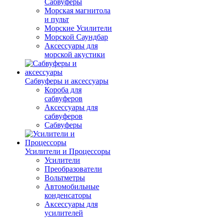
Сабвуферы
Морская магнитола
и пульт
Морские Усилители
Морской Cаундбар
Аксессуары для
морской акустики
Сабвуферы и аксессуары
Короба для
сабвуферов
Аксессуары для
сабвуферов
Сабвуферы
Усилители и Процессоры
Усилители
Преобразователи
Вольтметры
Автомобильные
конденсаторы
Аксессуары для
усилителей