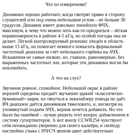
Что по измерениям?
Динамики хорошо работают, когда смотрят прямо в сторону
слушателей или под очень небольшим углом – не больше 30
градусов. Динамик имеет довольно линейную ФЧХ,
максимум, к чему что можно хоть как-то придраться – лёгкая
неравномерность в районе 4-5 кГц, но особой погоды она не
делает. Лёгкий контролируемый резонанс уведён в область
выше 15 кГц, он помогает немного повысить формальный
частотный диапазон за счёт небольшого горбика на АЧХ.
Искажения не самые низкие, но, главное, равномерные, без
выраженных частотных зон, которые эти динамики могли бы
невзлюбить.
А что на слух?
Звучание ровное, спокойное. Небольшой окрас в районе
верхней середины придаёт звучанию эдакий «классически-
бумажный» шарм, но тянуться к эквалайзеру повода не даёт.
ВЧ диапазон даётся динамикам тяжеловато, и, несмотря на
упомянутый подъём АЧХ, верхов хочется добавить. Но это
было бы ошибкой – лучше решить этот вопрос добавлением в
систему супертвитеров. А вот внизу CCWR254 чувствуют
себя неожиданно уверенно для своего калибра, и свободу
настройки стыка с НЧ/СЧ звеном дают действительно