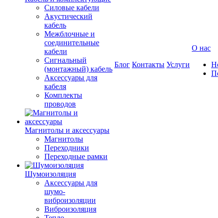
Силовые кабели
Акустический
кабель
Межблочные и
соединительные
О нас
кабели
Сигнальный
Блог
Контакты
Услуги
Н
(монтажный) кабель
П
Аксессуары для
кабеля
Комплекты
проводов
Магнитолы и аксессуары
Магнитолы
Переходники
Переходные рамки
Шумоизоляция
Аксессуары для
шумо-
виброизоляции
Виброизоляция
Тепло-