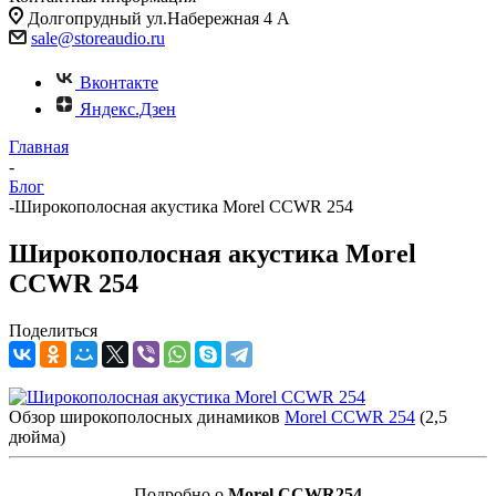
Долгопрудный ул.Набережная 4 А
sale@storeaudio.ru
Вконтакте
Яндекс.Дзен
Главная
-
Блог
-
Широкополосная акустика Morel CCWR 254
Широкополосная акустика Morel
CCWR 254
Поделиться
Обзор широкополосных динамиков
Morel CCWR 254
(2,5
дюйма)
Подробно о
M
orel CCWR254