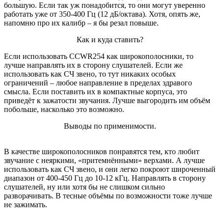
большую. Если так уж понадобится, то они могут уверенно
работать уже от 350-400 Гц (12 дБ/октава). Хотя, опять же,
напомню про их калибр – я бы резал повыше.
Как и куда ставить?
Если использовать CCWR254 как широкополосники, то
лучше направлять их в сторону слушателей. Если же
использовать как СЧ звено, то тут никаких особых
ограничений – любое направление в пределах здравого
смысла. Если поставить их в компактные корпуса, это
приведёт к зажатости звучания. Лучше выгородить им объём
побольше, насколько это возможно.
Выводы по применимости.
В качестве широкополосников понравятся тем, кто любит
звучание с неяркими, «притемнёнными» верхами. А лучше
использовать как СЧ звено, и они легко покроют широченный
диапазон от 400-450 Гц до 10-12 кГц. Направлять в сторону
слушателей, ну или хотя бы не слишком сильно
разворачивать. В тесные объёмы по возможности тоже лучше
не зажимать.