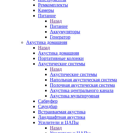
Ремкомплекты
Камеры
Питание
Назад
Питание
Аккумуляторы
Генератор
Акустика домашняя
Назад
Акустика домашняя
Портативные колонки
Акустические системы
Назад
Акустические системы
Напольная акустическая система
Полочная акустическая система
Акустика центрального канала
Акустика мультирумная
Сабвуфер
Саундбар
Встраиваемая акустика
Ландшафтная акустика
Усилители и ЦАПы
Назад