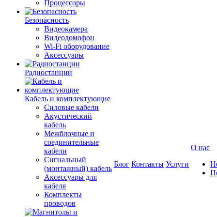
Процессоры
Безопасность
Видеокамера
Видеодомофон
Wi-Fi оборудование
Аксессуары
Радиостанции
Кабель и комплектующие
Силовые кабели
Акустический
кабель
Межблочные и
соединительные
О нас
кабели
Сигнальный
Блог
Контакты
Услуги
Н
(монтажный) кабель
П
Аксессуары для
кабеля
Комплекты
проводов