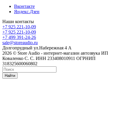
Вконтакте
Яндекс.Дзен
Наши контакты
+7 925 221-10-09
+7 925 221-10-09
+7 499 391-24-26
sale@storeaudio.ru
Долгопрудный ул.Набережная 4 А
2026 © Store Audio - интернет-магазин автозвука ИП
Коваленко С. С. ИНН 233408010911 ОГРНИП
318325600060802
Найти