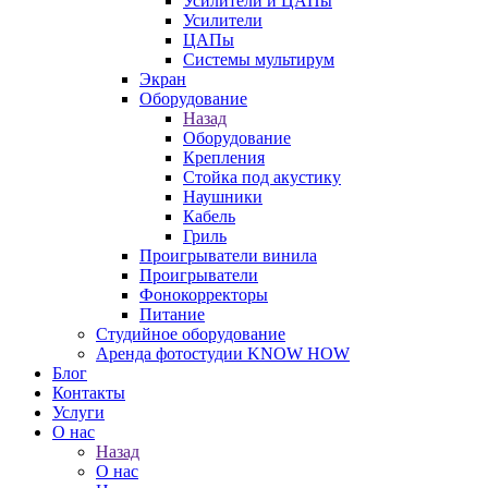
Усилители и ЦАПы
Усилители
ЦАПы
Системы мультирум
Экран
Оборудование
Назад
Оборудование
Крепления
Стойка под акустику
Наушники
Кабель
Гриль
Проигрыватели винила
Проигрыватели
Фонокорректоры
Питание
Студийное оборудование
Аренда фотостудии KNOW HOW
Блог
Контакты
Услуги
О нас
Назад
О нас