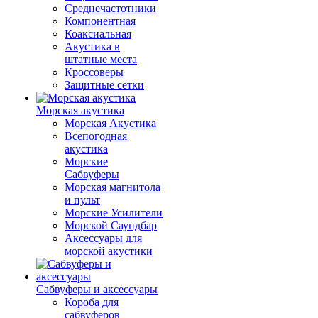
Среднечастотники
Компонентная
Коаксиальная
Акустика в
штатные места
Кроссоверы
Защитные сетки
Морская акустика
Морская Акустика
Всепогодная
акустика
Морские
Сабвуферы
Морская магнитола
и пульт
Морские Усилители
Морской Cаундбар
Аксессуары для
морской акустики
Сабвуферы и аксессуары
Короба для
сабвуферов