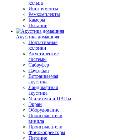
кольца
Инструменты
Ремкомплекты
Камеры
Питание
Акустика домашняя
Портативные
колонки
Акустические
системы
Сабвуфер
Саундбар
Встраиваемая
акустика
Ландшафтная
акустика
Усилители и ЦАПы
Экран
Оборудование
Проигрыватели
винила
Проигрыватели
Фонокорректоры
Питание