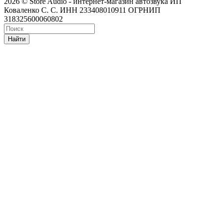
2026 © Store Audio - интернет-магазин автозвука ИП
Коваленко С. С. ИНН 233408010911 ОГРНИП
318325600060802
Найти