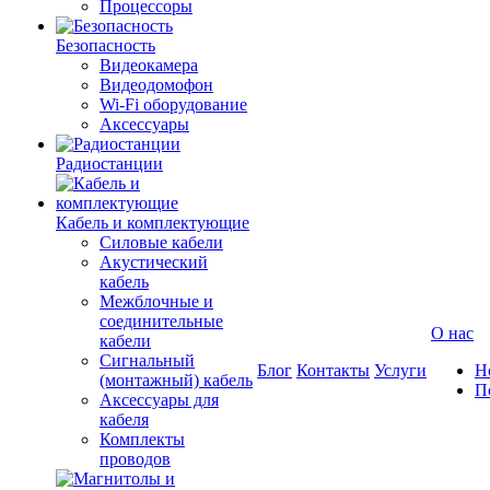
Процессоры
Безопасность
Видеокамера
Видеодомофон
Wi-Fi оборудование
Аксессуары
Радиостанции
Кабель и комплектующие
Силовые кабели
Акустический
кабель
Межблочные и
соединительные
О нас
кабели
Сигнальный
Блог
Контакты
Услуги
Н
(монтажный) кабель
П
Аксессуары для
кабеля
Комплекты
проводов