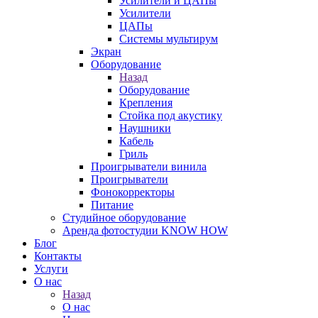
Усилители и ЦАПы
Усилители
ЦАПы
Системы мультирум
Экран
Оборудование
Назад
Оборудование
Крепления
Стойка под акустику
Наушники
Кабель
Гриль
Проигрыватели винила
Проигрыватели
Фонокорректоры
Питание
Студийное оборудование
Аренда фотостудии KNOW HOW
Блог
Контакты
Услуги
О нас
Назад
О нас