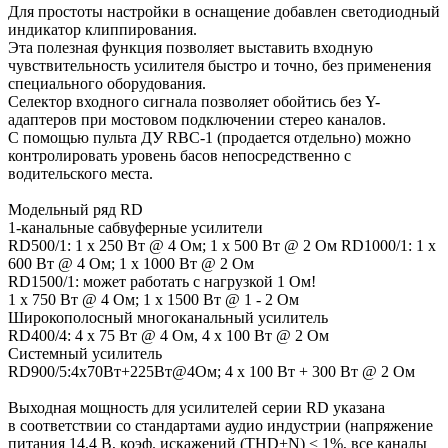
Для простоты настройки в оснащение добавлен светодиодный
индикатор клиппирования.
Эта полезная функция позволяет выставить входную
чувствительность усилителя быстро и точно, без применения
специального оборудования.
Селектор входного сигнала позволяет обойтись без Y-
адаптеров при мостовом подключении стерео каналов.
С помощью пульта ДУ RBC-1 (продается отдельно) можно
контролировать уровень басов непосредственно с
водительского места.
Модельный ряд RD
1-канальные сабвуферные усилители
RD500/1: 1 x 250 Вт @ 4 Ом; 1 x 500 Вт @ 2 Ом RD1000/1: 1 x
600 Вт @ 4 Ом; 1 x 1000 Вт @ 2 Ом
RD1500/1: может работать с нагрузкой 1 Ом!
1 x 750 Вт @ 4 Ом; 1 x 1500 Вт @ 1 - 2 Ом
Широкополосный многоканальный усилитель
RD400/4: 4 х 75 Вт @ 4 Ом, 4 х 100 Вт @ 2 Ом
Системный усилитель
RD900/5:4x70Вт+225Вт@4Ом; 4 x 100 Вт + 300 Вт @ 2 Ом
Выходная мощность для усилителей серии RD указана
в соответствии со стандартами аудио индустрии (напряжение
питания 14,4 В, коэф. искажений (THD+N) < 1%, все каналы