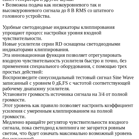
• Возможна подача как низкоуровневого так и
высокоуровневого сигнала до 8 В RMS со штатного
головного устройства.
Удобные светодиодные индикаторы клиппирования
упрощают процесс настройки уровня входной
чувствительности.
Новые усилители серии RD оснащены светодиодными
индикаторами клиппирования.
Эта инновационная функция позволяет отрегулировать
входную чувствительность усилителя быстро и точно, без
применения специального оборудования, с помощью трех
простых действий:
Воспроизведите синусоидальный тестовый сигнал Sine Wave
записанный с уровнем 0 дБ,FS с частотой соответствующей
рабочему диапазону усилителя.
Установите громкость источника сигнала на 3/4 от полной
громкости.
Этот уровень как правило позволяет настроить коэффициент
усиления с умеренным клиппированием на полной
громкости.
Медленно вращайте регулятор чувствительности входного
сигнала, пока светодиод клиппинга не загорится ровным
светом, что будет означать максимально возможный уровень
без искажений.