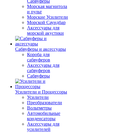
Сабвуферы
Морская магнитола
и пульт
Морские Усилители
Морской Cаундбар
Аксессуары для
морской акустики
Сабвуферы и аксессуары
Короба для
сабвуферов
Аксессуары для
сабвуферов
Сабвуферы
Усилители и Процессоры
Усилители
Преобразователи
Вольтметры
Автомобильные
конденсаторы
Аксессуары для
усилителей