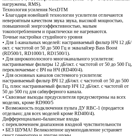
нагружены, RMS).
Технология усиления NexDTM
• Благодаря новейшей технологии усилители отличаются
невероятным качеством звука звука, высокой мощностью,
повышенной энергоэффективностью, малым
токопотреблением и практически не нагреваются.
Точные настройки студийного уровня
• Для 1-канальных моделей: настраиваемый фильтр НЧ 12 дБ/
окт. с частотой от 50 до 500 Гц и эквалайзер Bass Boost
(RD500/1, RD1000/1, RD1500/1).
• Для широкополосного многоканального усилителя:
настраиваемые фильтры 12 дБ/окт. с частотой от 50 до 500 Гц,
переключаемые с ВЧ на НЧ (RD400/4).
• Для основных каналов системного усилителя:
настраиваемый фильтр ВЧ 12 дБ/окт. с частотой от 50 до 500
Гц, плюс настраиваемый фильтр НЧ 12 дБ/окт. с частотой от
50 до 500 гц для сабвуферного канала.
• Сквозные выходы предусилителя предусмотрены на всех
моделях, кроме RD900/5
• Возможность подключения пульта ДУ RBC-1 (продается
отдельно; для всех моделей кроме RD400/4).
Дифференциально-балансные входы
с переключением диапазонов входной чувствительности
• БЕЗ ШУМА! Великолепное шумоподавление устраняет
свист генератора и другие шумы.