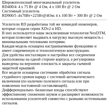
Широкополосный многоканальный усилитель
RD400/4: 4 х 75 Вт @ 4 Ом, 4 х 100 Вт @ 2 Ом
Системный усилитель
RD900/5 :4x70Вт+225Вт@4Ом; 4 x 100 Вт + 300 Вт @ 2 Ом
Усилители RD разработаны той же командой инженеров,
которые создали серии XDv2 и HD.
В них используется наша эксклюзивная технология NexDTM,
которая позволяет выдавать в нагрузку высокую мощность с
минимальными тепловыми потерями.
Каждая модель оснащена настраиваемыми функциями и
имеет современную и технологичную конструкцию.
Для удобства инсталляции и настройки все соединения
расположены на одной стороне корпуса, а регулировки
выведены на верхнюю плоскость и закрыты съемной
защитной крышкой.
Все модели оснащены системами обработки сигнала
студийного уровня наряду с системой автоматического
включения (по наличию полезного сигнала или при
появлении постоянной составляющей).
Дифференциально- балансные входы способствуют
эффективному снижению шумов и расширяют возможности
использования усилителей совместно с разными источниками
сигналов.