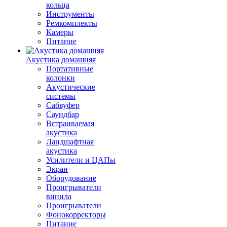
кольца
Инструменты
Ремкомплекты
Камеры
Питание
Акустика домашняя
Портативные
колонки
Акустические
системы
Сабвуфер
Саундбар
Встраиваемая
акустика
Ландшафтная
акустика
Усилители и ЦАПы
Экран
Оборудование
Проигрыватели
винила
Проигрыватели
Фонокорректоры
Питание