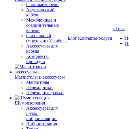
Силовые кабели
Акустический
кабель
Межблочные и
соединительные
О нас
кабели
Сигнальный
Блог
Контакты
Услуги
Н
(монтажный) кабель
П
Аксессуары для
кабеля
Комплекты
проводов
Магнитолы и аксессуары
Магнитолы
Переходники
Переходные рамки
Шумоизоляция
Аксессуары для
шумо-
виброизоляции
Виброизоляция
Тепло-