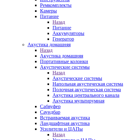
Ремкомплекты
Камеры
Питание
Назад
Питание
Аккумуляторы
Генератор
Акустика домашняя
Назад
Акустика домашняя
Портативные колонки
Акустические системы
Назад
Акустические системы
Напольная акустическая система
Полочная акустическая система
Акустика центрального канала
Акустика мультирумная
Сабвуфер
Саундбар
Встраиваемая акустика
Ландшафтная акустика
Усилители и ЦАПы
Назад