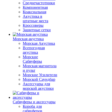
Среднечастотники
Компонентная
Коаксиальная
Акустика в
штатные места
Кроссоверы
Защитные сетки
Морская акустика
Морская Акустика
Всепогодная
акустика
Морские
Сабвуферы
Морская магнитола
и пульт
Морские Усилители
Морской Cаундбар
Аксессуары для
морской акустики
Сабвуферы и аксессуары
Короба для
сабвуферов