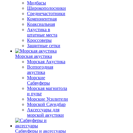
Мидбасы
Широкополосники
Среднечастотники
Компонентная
Коаксиальная
Акустика в
штатные места
Кроссоверы
Защитные сетки
Морская акустика
Морская Акустика
Всепогодная
акустика
Морские
Сабвуферы
Морская магнитола
и пульт
Морские Усилители
Морской Cаундбар
Аксессуары для
морской акустики
Сабвуферы и аксессуары