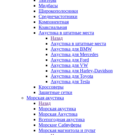
Твитеры
Мидбасы
Широкополосники
Среднечастотники
Компонентная
Коаксиальная
Акустика в штатные места
Назад
Акустика в штатные места
Акустика для BMW
Акустика для Mercedes
Акустика для Ford
Акустика для VW
Акустика для Harley-Davidson
Акустика для Toyota
Акустика для Tesla
Кроссоверы
Защитные сетки
Морская акустика
Назад
Морская акустика
Морская Акустика
Всепогодная акустика
Морские Сабвуферы
Морская магнитола и пульт