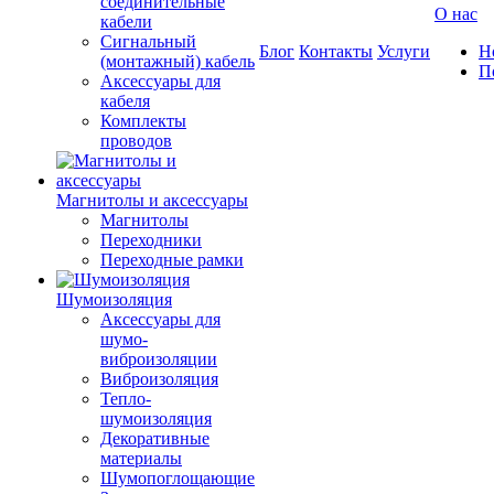
соединительные
О нас
кабели
Сигнальный
Блог
Контакты
Услуги
Н
(монтажный) кабель
П
Аксессуары для
кабеля
Комплекты
проводов
Магнитолы и аксессуары
Магнитолы
Переходники
Переходные рамки
Шумоизоляция
Аксессуары для
шумо-
виброизоляции
Виброизоляция
Тепло-
шумоизоляция
Декоративные
материалы
Шумопоглощающие