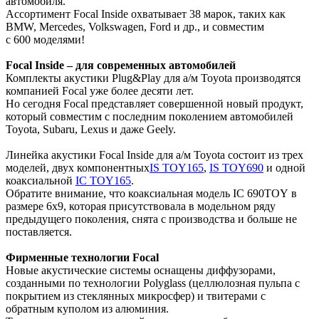
автомобиля.
Ассортимент Focal Inside охватывает 38 марок, таких как
BMW, Mercedes, Volkswagen, Ford и др., и совместим
с 600 моделями!
Focal Inside – для современных автомобилей
Комплекты акустики Plug&Play для а/м Toyota производятся
компанией Focal уже более десяти лет.
Но сегодня Focal представляет совершенной новый продукт,
который совместим с последним поколением автомобилей
Toyota, Subaru, Lexus и даже Geely.
Линейка акустики Focal Inside для а/м Toyota состоит из трех
моделей, двух компонентных
IS TOY165
,
IS TOY690
и одной
коаксиальной
IC TOY165
.
Обратите внимание, что коаксиальная модель IC 690TOY в
размере 6х9, которая присутствовала в модельном ряду
предыдущего поколения, снята с производства и больше не
поставляется.
Фирменные технологии Focal
Новые акустические системы оснащены диффузорами,
созданными по технологии Polyglass (целлюлозная пульпа с
покрытием из стеклянных микросфер) и твитерами с
обратным куполом из алюминия.