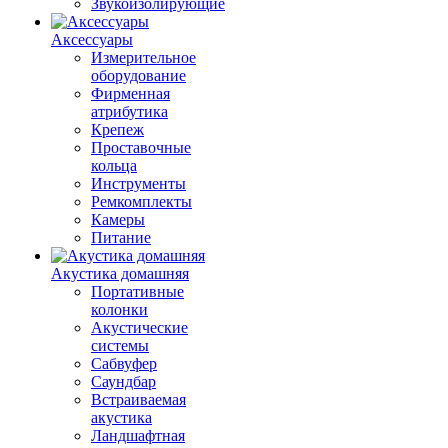
Звукоизолирующие
Аксессуары
Измерительное
оборудование
Фирменная
атрибутика
Крепеж
Проставочные
кольца
Инструменты
Ремкомплекты
Камеры
Питание
Акустика домашняя
Портативные
колонки
Акустические
системы
Сабвуфер
Саундбар
Встраиваемая
акустика
Ландшафтная