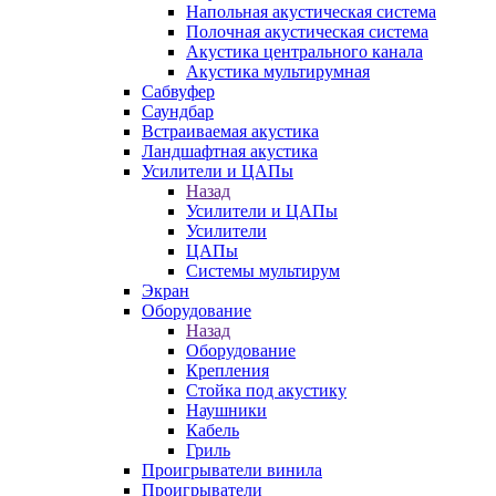
Напольная акустическая система
Полочная акустическая система
Акустика центрального канала
Акустика мультирумная
Сабвуфер
Саундбар
Встраиваемая акустика
Ландшафтная акустика
Усилители и ЦАПы
Назад
Усилители и ЦАПы
Усилители
ЦАПы
Системы мультирум
Экран
Оборудование
Назад
Оборудование
Крепления
Стойка под акустику
Наушники
Кабель
Гриль
Проигрыватели винила
Проигрыватели