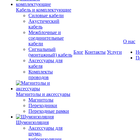
Кабель и комплектующие
Силовые кабели
Акустический
кабель
Межблочные и
соединительные
О нас
кабели
Сигнальный
Блог
Контакты
Услуги
Н
(монтажный) кабель
П
Аксессуары для
кабеля
Комплекты
проводов
Магнитолы и аксессуары
Магнитолы
Переходники
Переходные рамки
Шумоизоляция
Аксессуары для
шумо-
виброизоляции