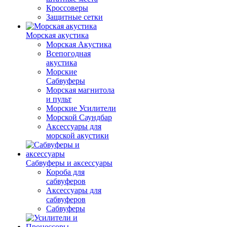
Кроссоверы
Защитные сетки
Морская акустика
Морская Акустика
Всепогодная
акустика
Морские
Сабвуферы
Морская магнитола
и пульт
Морские Усилители
Морской Cаундбар
Аксессуары для
морской акустики
Сабвуферы и аксессуары
Короба для
сабвуферов
Аксессуары для
сабвуферов
Сабвуферы