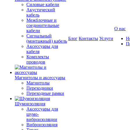
Силовые кабели
Акустический
кабель
Межблочные и
соединительные
О нас
кабели
Сигнальный
Блог
Контакты
Услуги
Н
(монтажный) кабель
П
Аксессуары для
кабеля
Комплекты
проводов
Магнитолы и аксессуары
Магнитолы
Переходники
Переходные рамки
Шумоизоляция
Аксессуары для
шумо-
виброизоляции
Виброизоляция
Тепло-