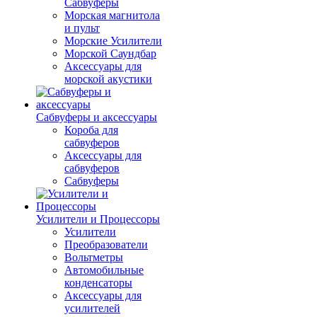
Сабвуферы
Морская магнитола
и пульт
Морские Усилители
Морской Cаундбар
Аксессуары для
морской акустики
Сабвуферы и аксессуары
Короба для
сабвуферов
Аксессуары для
сабвуферов
Сабвуферы
Усилители и Процессоры
Усилители
Преобразователи
Вольтметры
Автомобильные
конденсаторы
Аксессуары для
усилителей