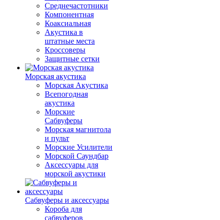
Среднечастотники
Компонентная
Коаксиальная
Акустика в
штатные места
Кроссоверы
Защитные сетки
Морская акустика
Морская Акустика
Всепогодная
акустика
Морские
Сабвуферы
Морская магнитола
и пульт
Морские Усилители
Морской Cаундбар
Аксессуары для
морской акустики
Сабвуферы и аксессуары
Короба для
сабвуферов