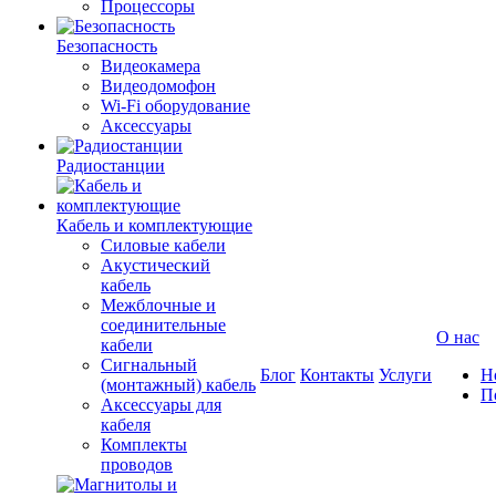
Процессоры
Безопасность
Видеокамера
Видеодомофон
Wi-Fi оборудование
Аксессуары
Радиостанции
Кабель и комплектующие
Силовые кабели
Акустический
кабель
Межблочные и
соединительные
О нас
кабели
Сигнальный
Блог
Контакты
Услуги
Н
(монтажный) кабель
П
Аксессуары для
кабеля
Комплекты
проводов