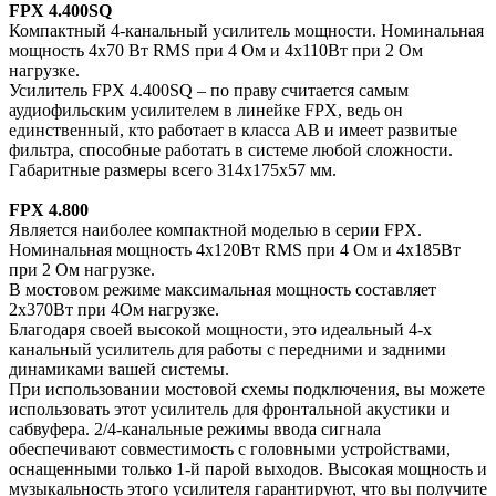
FPX 4.400SQ
Компактный 4-канальный усилитель мощности. Номинальная
мощность 4х70 Вт RMS при 4 Ом и 4x110Вт при 2 Ом
нагрузке.
Усилитель FPX 4.400SQ – по праву считается самым
аудиофильским усилителем в линейке FPX, ведь он
единственный, кто работает в класса АВ и имеет развитые
фильтра, способные работать в системе любой сложности.
Габаритные размеры всего 314x175x57 мм.
FPX 4.800
Является наиболее компактной моделью в серии FPX.
Номинальная мощность 4х120Вт RMS при 4 Ом и 4x185Вт
при 2 Ом нагрузке.
В мостовом режиме максимальная мощность составляет
2х370Вт при 4Ом нагрузке.
Благодаря своей высокой мощности, это идеальный 4-х
канальный усилитель для работы с передними и задними
динамиками вашей системы.
При использовании мостовой схемы подключения, вы можете
использовать этот усилитель для фронтальной акустики и
сабвуфера. 2/4-канальные режимы ввода сигнала
обеспечивают совместимость с головными устройствами,
оснащенными только 1-й парой выходов. Высокая мощность и
музыкальность этого усилителя гарантируют, что вы получите