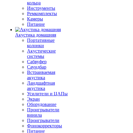
кольца
Инструменты
Ремкомплекты
Камеры
Питание
Акустика домашняя
Портативные
колонки
Акустические
системы
Сабвуфер
Саундбар
Встраиваемая
акустика
Ландшафтная
акустика
Усилители и ЦАПы
Экран
Оборудование
Проигрыватели
винила
Проигрыватели
Фонокорректоры
Питание