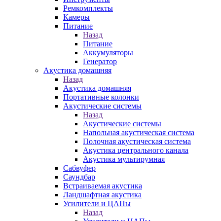
Ремкомплекты
Камеры
Питание
Назад
Питание
Аккумуляторы
Генератор
Акустика домашняя
Назад
Акустика домашняя
Портативные колонки
Акустические системы
Назад
Акустические системы
Напольная акустическая система
Полочная акустическая система
Акустика центрального канала
Акустика мультирумная
Сабвуфер
Саундбар
Встраиваемая акустика
Ландшафтная акустика
Усилители и ЦАПы
Назад