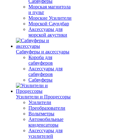
Сабвуферы
Морская магнитола
и пульт
Морские Усилители
Морской Cаундбар
Аксессуары для
морской акустики
Сабвуферы и аксессуары
Короба для
сабвуферов
Аксессуары для
сабвуферов
Сабвуферы
Усилители и Процессоры
Усилители
Преобразователи
Вольтметры
Автомобильные
конденсаторы
Аксессуары для
усилителей