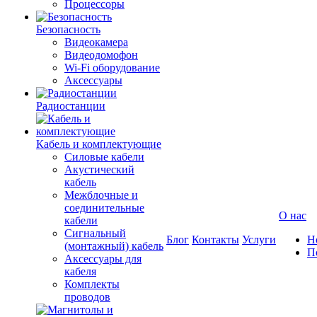
Процессоры
Безопасность
Видеокамера
Видеодомофон
Wi-Fi оборудование
Аксессуары
Радиостанции
Кабель и комплектующие
Силовые кабели
Акустический
кабель
Межблочные и
соединительные
О нас
кабели
Сигнальный
Блог
Контакты
Услуги
Н
(монтажный) кабель
П
Аксессуары для
кабеля
Комплекты
проводов