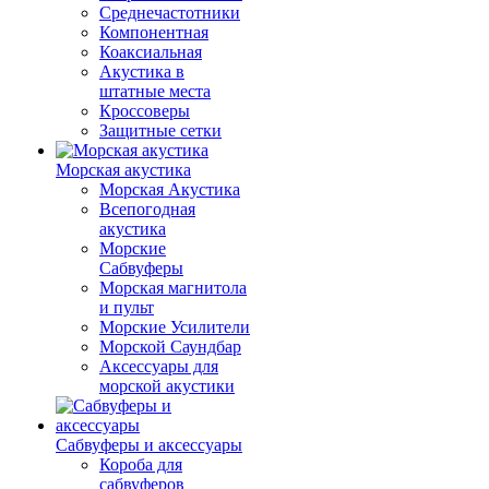
Среднечастотники
Компонентная
Коаксиальная
Акустика в
штатные места
Кроссоверы
Защитные сетки
Морская акустика
Морская Акустика
Всепогодная
акустика
Морские
Сабвуферы
Морская магнитола
и пульт
Морские Усилители
Морской Cаундбар
Аксессуары для
морской акустики
Сабвуферы и аксессуары
Короба для
сабвуферов