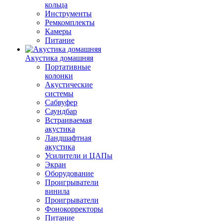
кольца
Инструменты
Ремкомплекты
Камеры
Питание
Акустика домашняя
Портативные
колонки
Акустические
системы
Сабвуфер
Саундбар
Встраиваемая
акустика
Ландшафтная
акустика
Усилители и ЦАПы
Экран
Оборудование
Проигрыватели
винила
Проигрыватели
Фонокорректоры
Питание