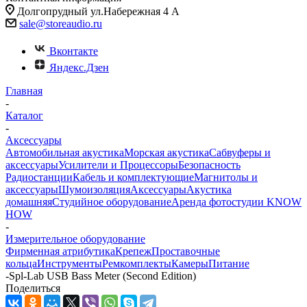
Долгопрудный ул.Набережная 4 А
sale@storeaudio.ru
Вконтакте
Яндекс.Дзен
Главная
-
Каталог
-
Аксессуары
Автомобильная акустика
Морская акустика
Сабвуферы и
аксессуары
Усилители и Процессоры
Безопасность
Радиостанции
Кабель и комплектующие
Магнитолы и
аксессуары
Шумоизоляция
Аксессуары
Акустика
домашняя
Студийное оборудование
Аренда фотостудии KNOW
HOW
-
Измерительное оборудование
Фирменная атрибутика
Крепеж
Проставочные
кольца
Инструменты
Ремкомплекты
Камеры
Питание
-
Spl-Lab USB Bass Meter (Second Edition)
Поделиться