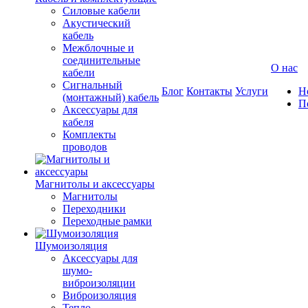
Силовые кабели
Акустический
кабель
Межблочные и
соединительные
О нас
кабели
Сигнальный
Блог
Контакты
Услуги
Н
(монтажный) кабель
П
Аксессуары для
кабеля
Комплекты
проводов
Магнитолы и аксессуары
Магнитолы
Переходники
Переходные рамки
Шумоизоляция
Аксессуары для
шумо-
виброизоляции
Виброизоляция
Тепло-