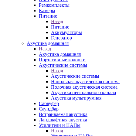
Ремкомплекты
Камеры
Питание
Назад
Питание
Аккумуляторы
Генератор
Акустика домашняя
Назад
Акустика домашняя
Портативные колонки
Акустические системы
Назад
Акустические системы
Напольная акустическая система
Полочная акустическая система
Акустика центрального канала
Акустика мультирумная
Сабвуфер
Саундбар
Встраиваемая акустика
Ландшафтная акустика
Усилители и ЦАПы
Назад