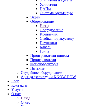
Усилители и ЦАПы
Усилители
ЦАПы
Системы мультирум
Экран
Оборудование
Назад
Оборудование
Крепления
Стойка под акустику
Наушники
Кабель
Гриль
Проигрыватели винила
Проигрыватели
Фонокорректоры
Питание
Студийное оборудование
Аренда фотостудии KNOW HOW
Блог
Контакты
Услуги
О нас
Назад
О нас