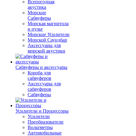
Всепогодная
акустика
Морские
Сабвуферы
Морская магнитола
и пульт
Морские Усилители
Морской Cаундбар
Аксессуары для
морской акустики
Сабвуферы и аксессуары
Короба для
сабвуферов
Аксессуары для
сабвуферов
Сабвуферы
Усилители и Процессоры
Усилители
Преобразователи
Вольтметры
Автомобильные