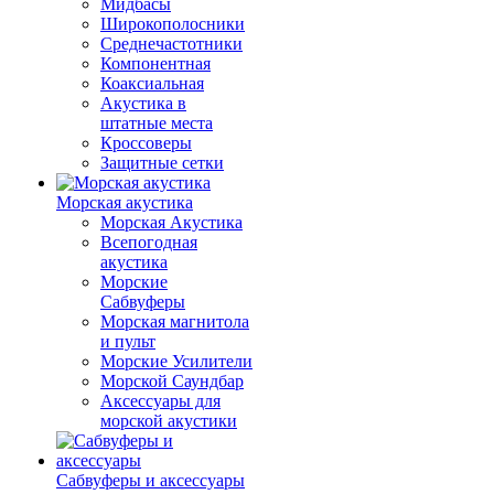
Мидбасы
Широкополосники
Среднечастотники
Компонентная
Коаксиальная
Акустика в
штатные места
Кроссоверы
Защитные сетки
Морская акустика
Морская Акустика
Всепогодная
акустика
Морские
Сабвуферы
Морская магнитола
и пульт
Морские Усилители
Морской Cаундбар
Аксессуары для
морской акустики
Сабвуферы и аксессуары