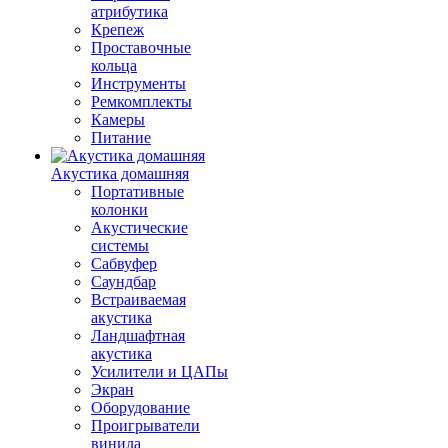
атрибутика
Крепеж
Проставочные
кольца
Инструменты
Ремкомплекты
Камеры
Питание
Акустика домашняя
Портативные
колонки
Акустические
системы
Сабвуфер
Саундбар
Встраиваемая
акустика
Ландшафтная
акустика
Усилители и ЦАПы
Экран
Оборудование
Проигрыватели
винила