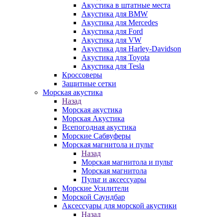
Акустика в штатные места
Акустика для BMW
Акустика для Mercedes
Акустика для Ford
Акустика для VW
Акустика для Harley-Davidson
Акустика для Toyota
Акустика для Tesla
Кроссоверы
Защитные сетки
Морская акустика
Назад
Морская акустика
Морская Акустика
Всепогодная акустика
Морские Сабвуферы
Морская магнитола и пульт
Назад
Морская магнитола и пульт
Морская магнитола
Пульт и аксессуары
Морские Усилители
Морской Cаундбар
Аксессуары для морской акустики
Назад