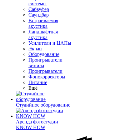
системы
Сабвуфер
Саундбар
Встраиваемая
акустика
Ландшафтная
акустика
Усилители и ЦАПы
Экран
Оборудование
Проигрыватели
винила
Проигрыватели
Фонокорректоры
Питание
Ещё
Студийное оборудование
Аренда фотостудии
KNOW HOW