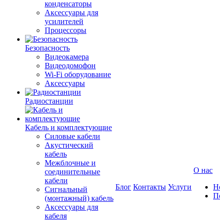
конденсаторы
Аксессуары для
усилителей
Процессоры
Безопасность
Видеокамера
Видеодомофон
Wi-Fi оборудование
Аксессуары
Радиостанции
Кабель и комплектующие
Силовые кабели
Акустический
кабель
Межблочные и
О нас
соединительные
кабели
Блог
Контакты
Услуги
Н
Сигнальный
П
(монтажный) кабель
Аксессуары для
кабеля