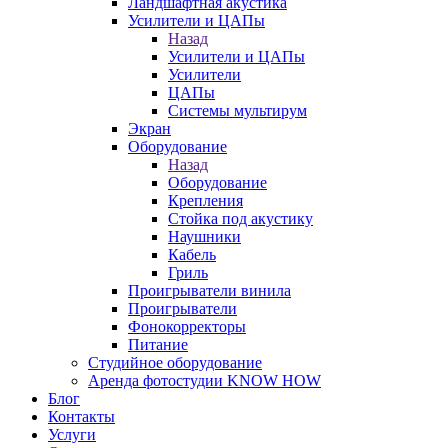
Ландшафтная акустика
Усилители и ЦАПы
Назад
Усилители и ЦАПы
Усилители
ЦАПы
Системы мультирум
Экран
Оборудование
Назад
Оборудование
Крепления
Стойка под акустику
Наушники
Кабель
Гриль
Проигрыватели винила
Проигрыватели
Фонокорректоры
Питание
Студийное оборудование
Аренда фотостудии KNOW HOW
Блог
Контакты
Услуги