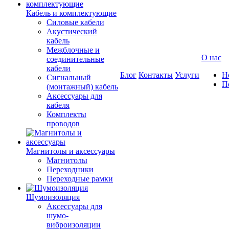
Кабель и комплектующие
Силовые кабели
Акустический
кабель
Межблочные и
О нас
соединительные
кабели
Блог
Контакты
Услуги
Н
Сигнальный
П
(монтажный) кабель
Аксессуары для
кабеля
Комплекты
проводов
Магнитолы и аксессуары
Магнитолы
Переходники
Переходные рамки
Шумоизоляция
Аксессуары для
шумо-
виброизоляции