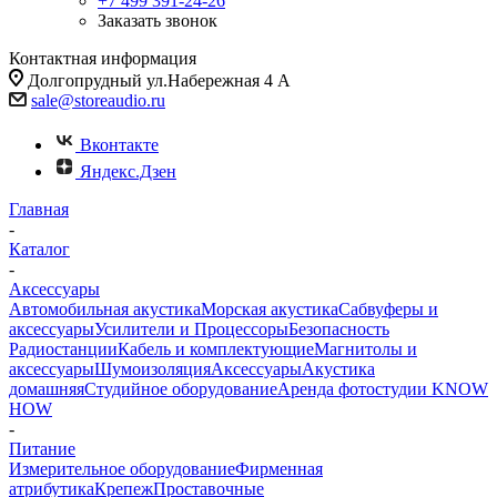
+7 499 391-24-26
Заказать звонок
Контактная информация
Долгопрудный ул.Набережная 4 А
sale@storeaudio.ru
Вконтакте
Яндекс.Дзен
Главная
-
Каталог
-
Аксессуары
Автомобильная акустика
Морская акустика
Сабвуферы и
аксессуары
Усилители и Процессоры
Безопасность
Радиостанции
Кабель и комплектующие
Магнитолы и
аксессуары
Шумоизоляция
Аксессуары
Акустика
домашняя
Студийное оборудование
Аренда фотостудии KNOW
HOW
-
Питание
Измерительное оборудование
Фирменная
атрибутика
Крепеж
Проставочные