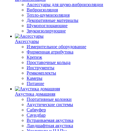
Аксессуары для шумо-виброизоляции
Виброизоляция
Тепло-шумоизоляция
Декоративные материалы
Шумопоглощающие
Звукоизолирующие
Аксессуары
Измерительное оборудование
Фирменная атрибутика
Крепеж
Проставочные кольца
Инструменты
Ремкомплекты
Камеры
Питание
Акустика домашняя
Портативные колонки
Акустические системы
Сабвуфер
Саундбар
Встраиваемая акустика
Ландшафтная акустика
Усилители и ЦАПы