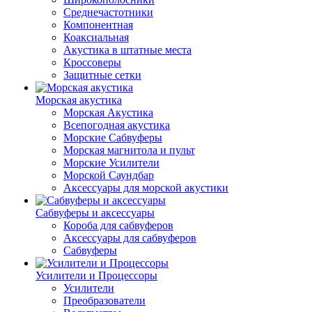
Среднечастотники
Компонентная
Коаксиальная
Акустика в штатные места
Кроссоверы
Защитные сетки
Морская акустика
Морская Акустика
Всепогодная акустика
Морские Сабвуферы
Морская магнитола и пульт
Морские Усилители
Морской Cаундбар
Аксессуары для морской акустики
Сабвуферы и аксессуары
Короба для сабвуферов
Аксессуары для сабвуферов
Сабвуферы
Усилители и Процессоры
Усилители
Преобразователи