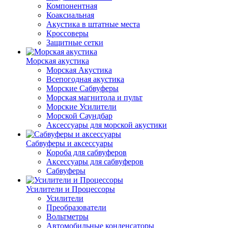
Компонентная
Коаксиальная
Акустика в штатные места
Кроссоверы
Защитные сетки
Морская акустика
Морская Акустика
Всепогодная акустика
Морские Сабвуферы
Морская магнитола и пульт
Морские Усилители
Морской Cаундбар
Аксессуары для морской акустики
Сабвуферы и аксессуары
Короба для сабвуферов
Аксессуары для сабвуферов
Сабвуферы
Усилители и Процессоры
Усилители
Преобразователи
Вольтметры
Автомобильные конденсаторы