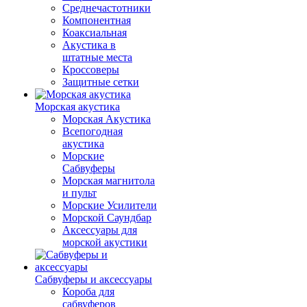
Среднечастотники
Компонентная
Коаксиальная
Акустика в
штатные места
Кроссоверы
Защитные сетки
Морская акустика
Морская Акустика
Всепогодная
акустика
Морские
Сабвуферы
Морская магнитола
и пульт
Морские Усилители
Морской Cаундбар
Аксессуары для
морской акустики
Сабвуферы и аксессуары
Короба для
сабвуферов