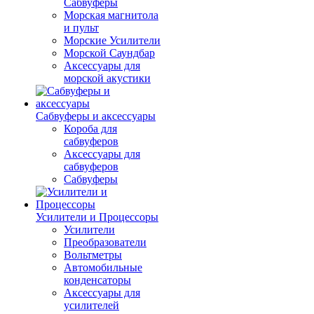
Сабвуферы
Морская магнитола
и пульт
Морские Усилители
Морской Cаундбар
Аксессуары для
морской акустики
Сабвуферы и аксессуары
Короба для
сабвуферов
Аксессуары для
сабвуферов
Сабвуферы
Усилители и Процессоры
Усилители
Преобразователи
Вольтметры
Автомобильные
конденсаторы
Аксессуары для
усилителей