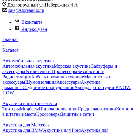
Долгопрудный ул.Набережная 4 А
sale@storeaudio.ru
Вконтакте
Яндекс.Дзен
Главная
-
Каталог
-
Автомобильная акустика
Автомобильная акустика
Морская акустика
Сабвуферы и
аксессуары
Усилители и Процессоры
Безопасность
Радиостанции
Кабель и комплектующие
Магнитолы и
аксессуары
Шумоизоляция
Аксессуары
Акустика
домашняя
Студийное оборудование
Аренда фотостудии KNOW
HOW
-
Акустика в штатные места
Твитеры
Мидбасы
Широкополосники
Среднечастотники
Компон
в штатные места
Кроссоверы
Защитные сетки
-
Акустика для Mercedes
Акустика для BMW
Акустика для Ford
Акустика для