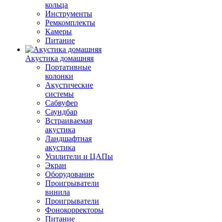
кольца
Инструменты
Ремкомплекты
Камеры
Питание
Акустика домашняя
Портативные
колонки
Акустические
системы
Сабвуфер
Саундбар
Встраиваемая
акустика
Ландшафтная
акустика
Усилители и ЦАПы
Экран
Оборудование
Проигрыватели
винила
Проигрыватели
Фонокорректоры
Питание