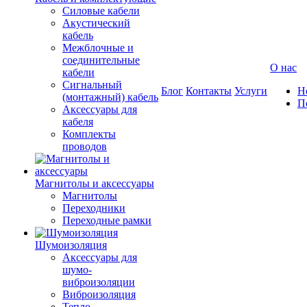
Силовые кабели
Акустический
кабель
Межблочные и
соединительные
О нас
кабели
Сигнальный
Блог
Контакты
Услуги
Н
(монтажный) кабель
П
Аксессуары для
кабеля
Комплекты
проводов
Магнитолы и аксессуары
Магнитолы
Переходники
Переходные рамки
Шумоизоляция
Аксессуары для
шумо-
виброизоляции
Виброизоляция
Тепло-