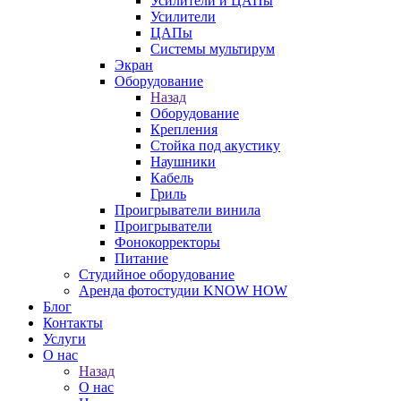
Усилители и ЦАПы
Усилители
ЦАПы
Системы мультирум
Экран
Оборудование
Назад
Оборудование
Крепления
Стойка под акустику
Наушники
Кабель
Гриль
Проигрыватели винила
Проигрыватели
Фонокорректоры
Питание
Студийное оборудование
Аренда фотостудии KNOW HOW
Блог
Контакты
Услуги
О нас
Назад
О нас