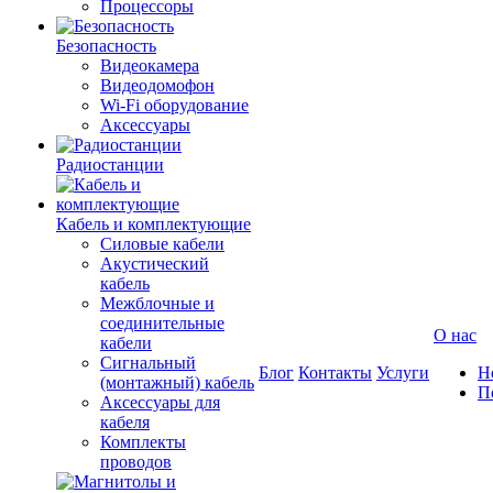
Процессоры
Безопасность
Видеокамера
Видеодомофон
Wi-Fi оборудование
Аксессуары
Радиостанции
Кабель и комплектующие
Силовые кабели
Акустический
кабель
Межблочные и
соединительные
О нас
кабели
Сигнальный
Блог
Контакты
Услуги
Н
(монтажный) кабель
П
Аксессуары для
кабеля
Комплекты
проводов