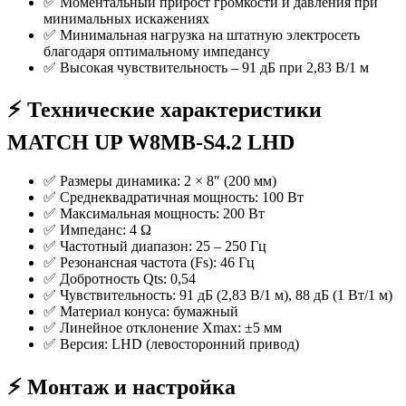
✅ Моментальный прирост громкости и давления при
минимальных искажениях
✅ Минимальная нагрузка на штатную электросеть
благодаря оптимальному импедансу
✅ Высокая чувствительность – 91 дБ при 2,83 В/1 м
⚡️ Технические характеристики
MATCH UP W8MB-S4.2 LHD
✅ Размеры динамика: 2 × 8″ (200 мм)
✅ Среднеквадратичная мощность: 100 Вт
✅ Максимальная мощность: 200 Вт
✅ Импеданс: 4 Ω
✅ Частотный диапазон: 25 – 250 Гц
✅ Резонансная частота (Fs): 46 Гц
✅ Добротность Qts: 0,54
✅ Чувствительность: 91 дБ (2,83 В/1 м), 88 дБ (1 Вт/1 м)
✅ Материал конуса: бумажный
✅ Линейное отклонение Xmax: ±5 мм
✅ Версия: LHD (левосторонний привод)
⚡️ Монтаж и настройка