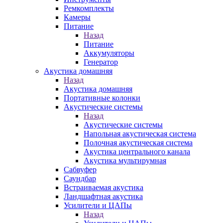
Ремкомплекты
Камеры
Питание
Назад
Питание
Аккумуляторы
Генератор
Акустика домашняя
Назад
Акустика домашняя
Портативные колонки
Акустические системы
Назад
Акустические системы
Напольная акустическая система
Полочная акустическая система
Акустика центрального канала
Акустика мультирумная
Сабвуфер
Саундбар
Встраиваемая акустика
Ландшафтная акустика
Усилители и ЦАПы
Назад