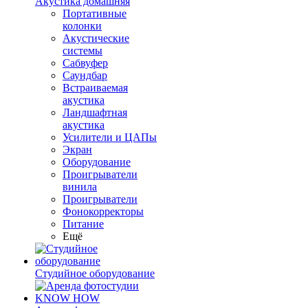
Акустика домашняя
Портативные
колонки
Акустические
системы
Сабвуфер
Саундбар
Встраиваемая
акустика
Ландшафтная
акустика
Усилители и ЦАПы
Экран
Оборудование
Проигрыватели
винила
Проигрыватели
Фонокорректоры
Питание
Ещё
Студийное оборудование