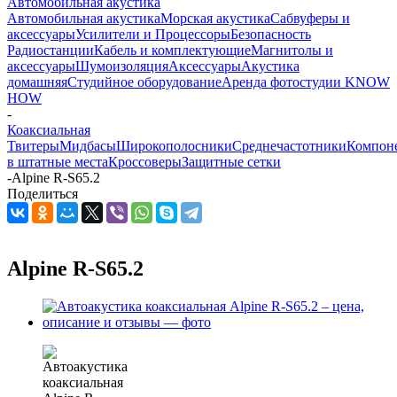
Автомобильная акустика
Автомобильная акустика
Морская акустика
Сабвуферы и
аксессуары
Усилители и Процессоры
Безопасность
Радиостанции
Кабель и комплектующие
Магнитолы и
аксессуары
Шумоизоляция
Аксессуары
Акустика
домашняя
Студийное оборудование
Аренда фотостудии KNOW
HOW
-
Коаксиальная
Твитеры
Мидбасы
Широкополосники
Среднечастотники
Компон
в штатные места
Кроссоверы
Защитные сетки
-
Alpine R-S65.2
Поделиться
Alpine R-S65.2