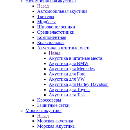
Автомобильная акустика
Назад
Автомобильная акустика
Твитеры
Мидбасы
Широкополосники
Среднечастотники
Компонентная
Коаксиальная
Акустика в штатные места
Назад
Акустика в штатные места
Акустика для BMW
Акустика для Mercedes
Акустика для Ford
Акустика для VW
Акустика для Harley-Davidson
Акустика для Toyota
Акустика для Tesla
Кроссоверы
Защитные сетки
Морская акустика
Назад
Морская акустика
Морская Акустика