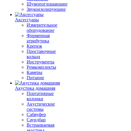
Шумопоглощающие
Звукоизолирующие
Аксессуары
Измерительное
оборудование
Фирменная
атрибутика
Крепеж
Проставочные
кольца
Инструменты
Ремкомплекты
Камеры
Питание
Акустика домашняя
Портативные
колонки
Акустические
системы
Сабвуфер
Саундбар
Встраиваемая
акустика