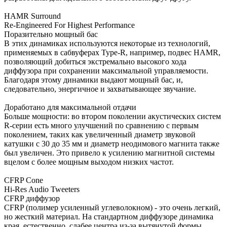
HAMR Surround
Re-Engineered For Highest Performance
Поразительно мощный бас
В этих динамиках используются некоторые из технологий,
применяемых в сабвуферах Type-R, например, подвес HAMR,
позволяющий добиться экстремально высокого хода
диффузора при сохранении максимальной управляемости.
Благодаря этому динамики выдают мощный бас, и,
следовательно, энергичное и захватывающее звучание.
Доработано для максимальной отдачи
Больше мощности: во втором поколении акустических систем
R-серии есть много улучшений по сравнению с первым
поколением, таких как увеличенный диаметр звуковой
катушки с 30 до 35 мм и диаметр неодимового магнита также
был увеличен. Это привело к усилению магнитной системы
вцелом с более мощным выходом низких частот.
CFRP Cone
Hi-Res Audio Tweeters
CFRP диффузор
CFRP (полимер усиленный углеволокном) - это очень легкий,
но жесткий материал. На стандартном диффузоре динамика
края, естественно, слабее центра из-за вытянутой формы.