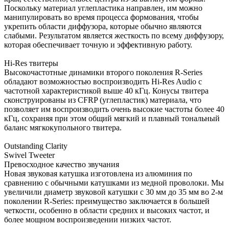
Поскольку материал углепластика направлен, им можно
манипулировать во время процесса формования, чтобы
укрепить области диффузора, которые обычно являются
слабыми. Результатом является жесткость по всему диффузору,
которая обеспечивает точную и эффективную работу.
Hi-Res твитеры
Высокочастотные динамики второго поколения R-Series
обладают возможностью воспроизводить Hi-Res Audio с
частотной характеристикой выше 40 кГц. Конусы твитера
сконструированы из CFRP (углепластик) материала, что
позволяет им воспроизводить очень высокие частоты более 40
кГц, сохраняя при этом общий мягкий и плавный тональный
баланс мягкокупольного твитера.
Outstanding Clarity
Swivel Tweeter
Превосходное качество звучания
Новая звуковая катушка изготовлена из алюминия по
сравнению с обычными катушками из медной проволоки. Мы
увеличили диаметр звуковой катушки с 30 мм до 35 мм во 2-м
поколении R-Series: преимущество заключается в большей
четкости, особенно в области средних и высоких частот, и
более мощном воспроизведении низких частот.