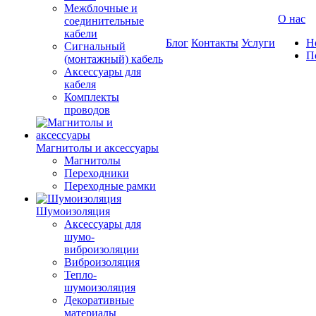
Межблочные и
О нас
соединительные
кабели
Блог
Контакты
Услуги
Н
Сигнальный
П
(монтажный) кабель
Аксессуары для
кабеля
Комплекты
проводов
Магнитолы и аксессуары
Магнитолы
Переходники
Переходные рамки
Шумоизоляция
Аксессуары для
шумо-
виброизоляции
Виброизоляция
Тепло-
шумоизоляция
Декоративные
материалы