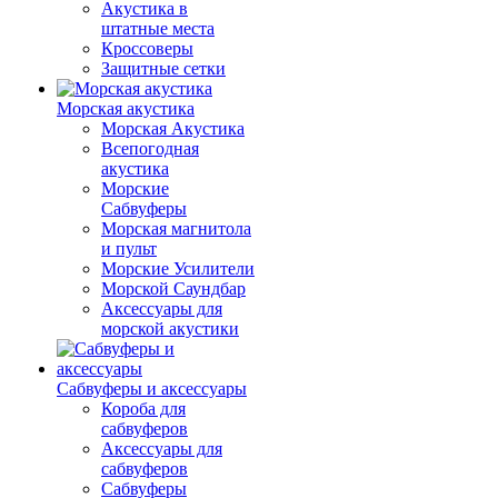
Акустика в
штатные места
Кроссоверы
Защитные сетки
Морская акустика
Морская Акустика
Всепогодная
акустика
Морские
Сабвуферы
Морская магнитола
и пульт
Морские Усилители
Морской Cаундбар
Аксессуары для
морской акустики
Сабвуферы и аксессуары
Короба для
сабвуферов
Аксессуары для
сабвуферов
Сабвуферы