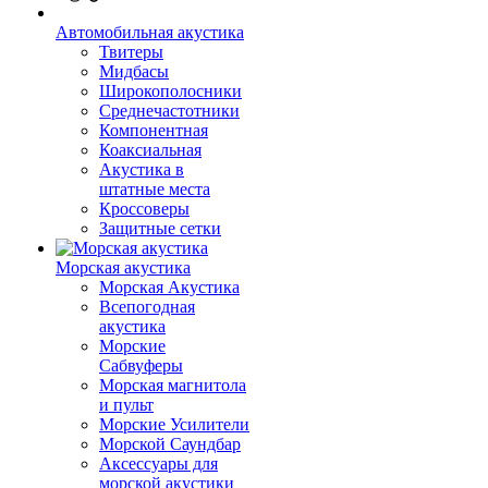
Автомобильная акустика
Твитеры
Мидбасы
Широкополосники
Среднечастотники
Компонентная
Коаксиальная
Акустика в
штатные места
Кроссоверы
Защитные сетки
Морская акустика
Морская Акустика
Всепогодная
акустика
Морские
Сабвуферы
Морская магнитола
и пульт
Морские Усилители
Морской Cаундбар
Аксессуары для
морской акустики