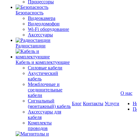
Процессоры
Безопасность
Видеокамера
Видеодомофон
Wi-Fi оборудование
Аксессуары
Радиостанции
Кабель и комплектующие
Силовые кабели
Акустический
кабель
Межблочные и
соединительные
О нас
кабели
Сигнальный
Блог
Контакты
Услуги
Н
(монтажный) кабель
П
Аксессуары для
кабеля
Комплекты
проводов