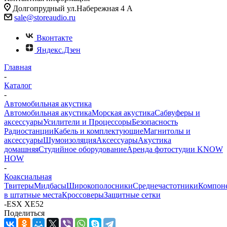
Долгопрудный ул.Набережная 4 А
sale@storeaudio.ru
Вконтакте
Яндекс.Дзен
Главная
-
Каталог
-
Автомобильная акустика
Автомобильная акустика
Морская акустика
Сабвуферы и
аксессуары
Усилители и Процессоры
Безопасность
Радиостанции
Кабель и комплектующие
Магнитолы и
аксессуары
Шумоизоляция
Аксессуары
Акустика
домашняя
Студийное оборудование
Аренда фотостудии KNOW
HOW
-
Коаксиальная
Твитеры
Мидбасы
Широкополосники
Среднечастотники
Компон
в штатные места
Кроссоверы
Защитные сетки
-
ESX XE52
Поделиться