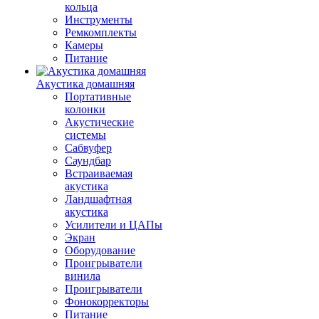
кольца
Инструменты
Ремкомплекты
Камеры
Питание
Акустика домашняя
Портативные
колонки
Акустические
системы
Сабвуфер
Саундбар
Встраиваемая
акустика
Ландшафтная
акустика
Усилители и ЦАПы
Экран
Оборудование
Проигрыватели
винила
Проигрыватели
Фонокорректоры
Питание