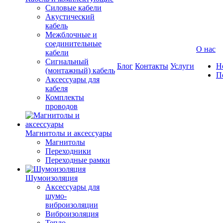
Силовые кабели
Акустический
кабель
Межблочные и
соединительные
О нас
кабели
Сигнальный
Блог
Контакты
Услуги
Н
(монтажный) кабель
П
Аксессуары для
кабеля
Комплекты
проводов
Магнитолы и аксессуары
Магнитолы
Переходники
Переходные рамки
Шумоизоляция
Аксессуары для
шумо-
виброизоляции
Виброизоляция
Тепло-