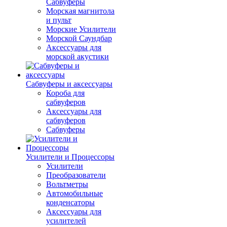
Сабвуферы
Морская магнитола
и пульт
Морские Усилители
Морской Cаундбар
Аксессуары для
морской акустики
Сабвуферы и аксессуары
Короба для
сабвуферов
Аксессуары для
сабвуферов
Сабвуферы
Усилители и Процессоры
Усилители
Преобразователи
Вольтметры
Автомобильные
конденсаторы
Аксессуары для
усилителей