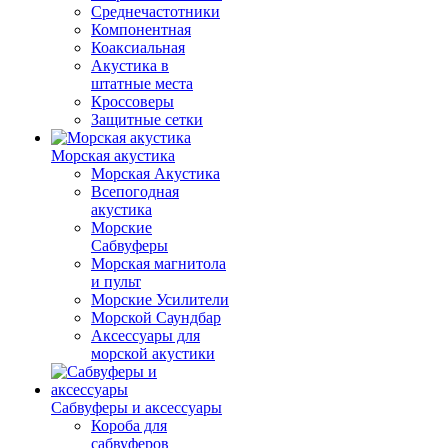
Среднечастотники
Компонентная
Коаксиальная
Акустика в
штатные места
Кроссоверы
Защитные сетки
Морская акустика
Морская Акустика
Всепогодная
акустика
Морские
Сабвуферы
Морская магнитола
и пульт
Морские Усилители
Морской Cаундбар
Аксессуары для
морской акустики
Сабвуферы и аксессуары
Короба для
сабвуферов