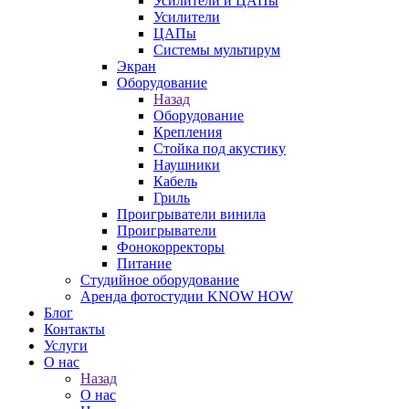
Усилители и ЦАПы
Усилители
ЦАПы
Системы мультирум
Экран
Оборудование
Назад
Оборудование
Крепления
Стойка под акустику
Наушники
Кабель
Гриль
Проигрыватели винила
Проигрыватели
Фонокорректоры
Питание
Студийное оборудование
Аренда фотостудии KNOW HOW
Блог
Контакты
Услуги
О нас
Назад
О нас