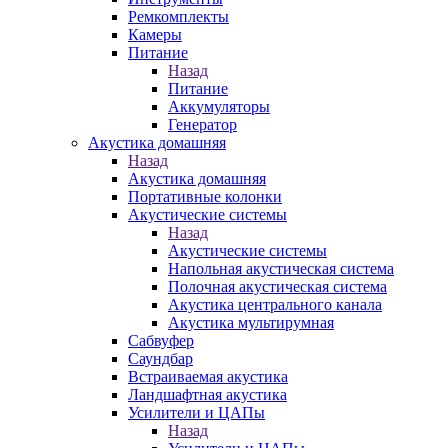
Ремкомплекты
Камеры
Питание
Назад
Питание
Аккумуляторы
Генератор
Акустика домашняя
Назад
Акустика домашняя
Портативные колонки
Акустические системы
Назад
Акустические системы
Напольная акустическая система
Полочная акустическая система
Акустика центрального канала
Акустика мультирумная
Сабвуфер
Саундбар
Встраиваемая акустика
Ландшафтная акустика
Усилители и ЦАПы
Назад