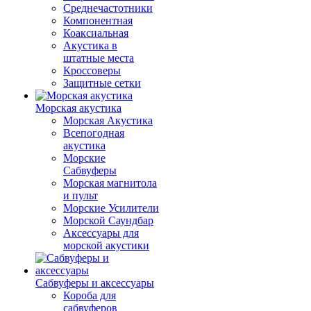
Среднечастотники
Компонентная
Коаксиальная
Акустика в
штатные места
Кроссоверы
Защитные сетки
Морская акустика
Морская Акустика
Всепогодная
акустика
Морские
Сабвуферы
Морская магнитола
и пульт
Морские Усилители
Морской Cаундбар
Аксессуары для
морской акустики
Сабвуферы и аксессуары
Короба для
сабвуферов