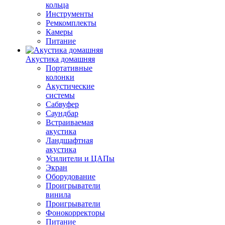
кольца
Инструменты
Ремкомплекты
Камеры
Питание
Акустика домашняя
Портативные
колонки
Акустические
системы
Сабвуфер
Саундбар
Встраиваемая
акустика
Ландшафтная
акустика
Усилители и ЦАПы
Экран
Оборудование
Проигрыватели
винила
Проигрыватели
Фонокорректоры
Питание