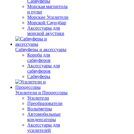
Сабвуферы
Морская магнитола
и пульт
Морские Усилители
Морской Cаундбар
Аксессуары для
морской акустики
Сабвуферы и аксессуары
Короба для
сабвуферов
Аксессуары для
сабвуферов
Сабвуферы
Усилители и Процессоры
Усилители
Преобразователи
Вольтметры
Автомобильные
конденсаторы
Аксессуары для
усилителей