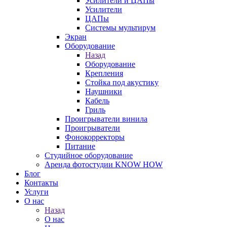
Усилители и ЦАПы
Усилители
ЦАПы
Системы мультирум
Экран
Оборудование
Назад
Оборудование
Крепления
Стойка под акустику
Наушники
Кабель
Гриль
Проигрыватели винила
Проигрыватели
Фонокорректоры
Питание
Студийное оборудование
Аренда фотостудии KNOW HOW
Блог
Контакты
Услуги
О нас
Назад
О нас