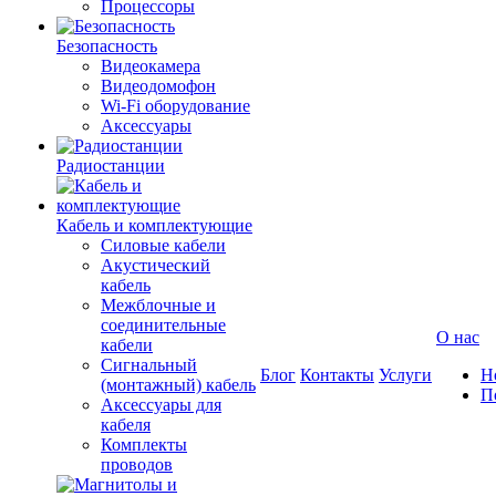
Процессоры
Безопасность
Видеокамера
Видеодомофон
Wi-Fi оборудование
Аксессуары
Радиостанции
Кабель и комплектующие
Силовые кабели
Акустический
кабель
Межблочные и
соединительные
О нас
кабели
Сигнальный
Блог
Контакты
Услуги
Н
(монтажный) кабель
П
Аксессуары для
кабеля
Комплекты
проводов