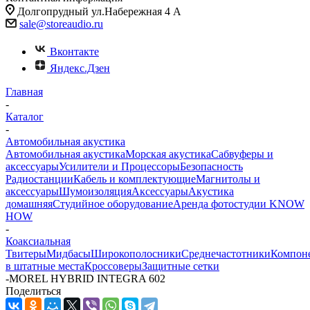
Долгопрудный ул.Набережная 4 А
sale@storeaudio.ru
Вконтакте
Яндекс.Дзен
Главная
-
Каталог
-
Автомобильная акустика
Автомобильная акустика
Морская акустика
Сабвуферы и
аксессуары
Усилители и Процессоры
Безопасность
Радиостанции
Кабель и комплектующие
Магнитолы и
аксессуары
Шумоизоляция
Аксессуары
Акустика
домашняя
Студийное оборудование
Аренда фотостудии KNOW
HOW
-
Коаксиальная
Твитеры
Мидбасы
Широкополосники
Среднечастотники
Компон
в штатные места
Кроссоверы
Защитные сетки
-
MOREL HYBRID INTEGRA 602
Поделиться