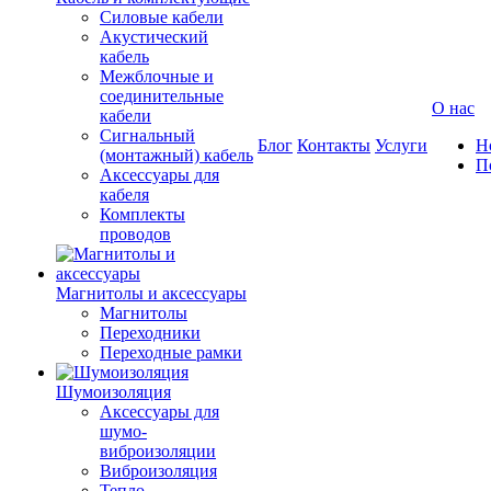
Силовые кабели
Акустический
кабель
Межблочные и
соединительные
О нас
кабели
Сигнальный
Блог
Контакты
Услуги
Н
(монтажный) кабель
П
Аксессуары для
кабеля
Комплекты
проводов
Магнитолы и аксессуары
Магнитолы
Переходники
Переходные рамки
Шумоизоляция
Аксессуары для
шумо-
виброизоляции
Виброизоляция
Тепло-