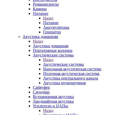
Ремкомплекты
Камеры
Питание
Назад
Питание
Аккумуляторы
Генератор
Акустика домашняя
Назад
Акустика домашняя
Портативные колонки
Акустические системы
Назад
Акустические системы
Напольная акустическая система
Полочная акустическая система
Акустика центрального канала
Акустика мультирумная
Сабвуфер
Саундбар
Встраиваемая акустика
Ландшафтная акустика
Усилители и ЦАПы
Назад