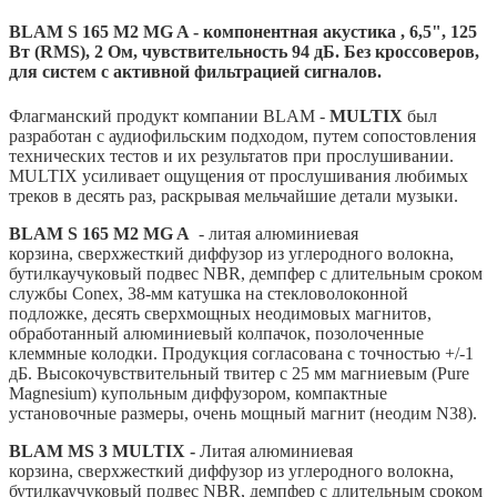
BLAM S 165 M2 MG A - компонентная акустика , 6,5", 125
Вт (RMS), 2 Ом, чувствительность 94 дБ. Без кроссоверов,
для систем с активной фильтрацией сигналов.
Флагманский продукт компании BLAM -
MULTIX
был
разработан с аудиофильским подходом, путем сопостовления
технических тестов и их результатов при прослушивании.
MULTIX усиливает ощущения от прослушивания любимых
треков в десять раз, раскрывая мельчайшие детали музыки.
BLAM S 165 M2 MG A
- литая алюминиевая
корзина, сверхжесткий диффузор из углеродного волокна,
бутилкаучуковый подвес NBR, демпфер с длительным сроком
службы Conex, 38-мм катушка на стекловолоконной
подложке, десять сверхмощных неодимовых магнитов,
обработанный алюминиевый колпачок, позолоченные
клеммные колодки. Продукция согласована с точностью +/-1
дБ. Высокочувствительный твитер с 25 мм магниевым (Pure
Magnesium) купольным диффузором, компактные
установочные размеры, очень мощный магнит (неодим N38).
BLAM MS 3 MULTIX -
Литая алюминиевая
корзина, сверхжесткий диффузор из углеродного волокна,
бутилкаучуковый подвес NBR, демпфер с длительным сроком