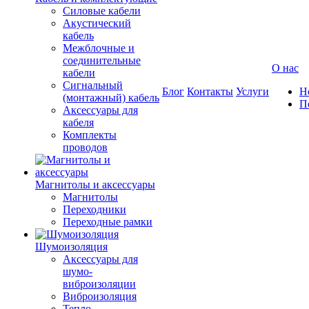
Силовые кабели
Акустический
кабель
Межблочные и
соединительные
О нас
кабели
Сигнальный
Блог
Контакты
Услуги
Н
(монтажный) кабель
П
Аксессуары для
кабеля
Комплекты
проводов
Магнитолы и аксессуары
Магнитолы
Переходники
Переходные рамки
Шумоизоляция
Аксессуары для
шумо-
виброизоляции
Виброизоляция
Тепло-