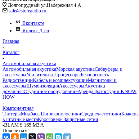
Долгопрудный ул.Набережная 4 А
sale@storeaudio.ru
Вконтакте
Яндекс.Дзен
Главная
-
Каталог
-
Автомобильная акустика
Автомобильная акустика
Морская акустика
Сабвуферы и
аксессуары
Усилители и Процессоры
Безопасность
Радиостанции
Кабель и комплектующие
Магнитолы и
аксессуары
Шумоизоляция
Аксессуары
Акустика
домашняя
Студийное оборудование
Аренда фотостудии KNOW
HOW
-
Компонентная
Твитеры
Мидбасы
Широкополосники
Среднечастотники
Коаксиа
в штатные места
Кроссоверы
Защитные сетки
-
BLAM S 165 M3 A
Поделиться