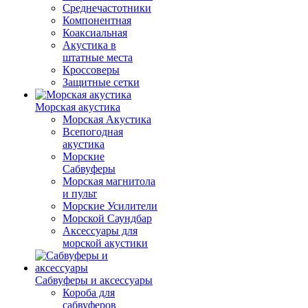
Среднечастотники
Компонентная
Коаксиальная
Акустика в
штатные места
Кроссоверы
Защитные сетки
Морская акустика
Морская Акустика
Всепогодная
акустика
Морские
Сабвуферы
Морская магнитола
и пульт
Морские Усилители
Морской Cаундбар
Аксессуары для
морской акустики
Сабвуферы и аксессуары
Короба для
сабвуферов