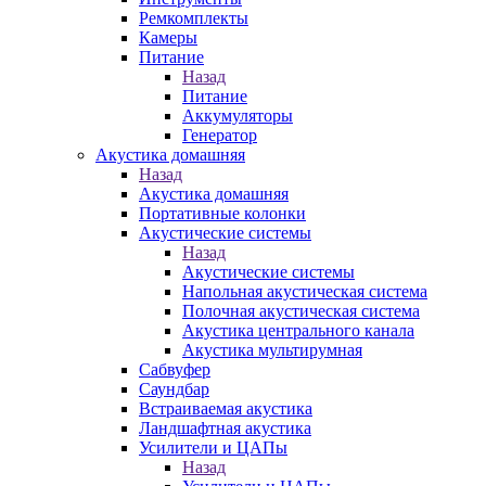
Ремкомплекты
Камеры
Питание
Назад
Питание
Аккумуляторы
Генератор
Акустика домашняя
Назад
Акустика домашняя
Портативные колонки
Акустические системы
Назад
Акустические системы
Напольная акустическая система
Полочная акустическая система
Акустика центрального канала
Акустика мультирумная
Сабвуфер
Саундбар
Встраиваемая акустика
Ландшафтная акустика
Усилители и ЦАПы
Назад