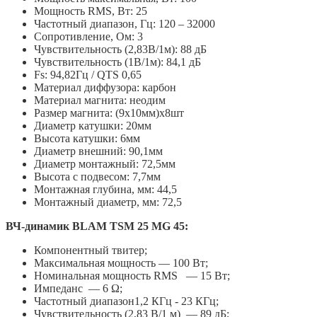
Мощность RMS, Вт: 25
Частотный диапазон, Гц: 120 – 32000
Сопротивление, Ом: 3
Чувствительность (2,83В/1м): 88 дБ
Чувствительность (1В/1м): 84,1 дБ
Fs: 94,82Гц / QTS 0,65
Материал диффузора: карбон
Материал магнита: неодим
Размер магнита: (9х10мм)х8шт
Диаметр катушки: 20мм
Высота катушки: 6мм
Диаметр внешний: 90,1мм
Диаметр монтажный: 72,5мм
Высота с подвесом: 7,7мм
Монтажная глубина, мм: 44,5
Монтажный диаметр, мм: 72,5
ВЧ-динамик BLAM TSM 25 MG 45:
Компонентный твитер;
Максимальная мощность — 100 Вт;
Номинальная мощность RMS — 15 Вт;
Импеданс — 6 Ω;
Частотный диапазон1,2 КГц - 23 КГц;
Чувствительность (2,83 В/1 м) — 89 дБ;