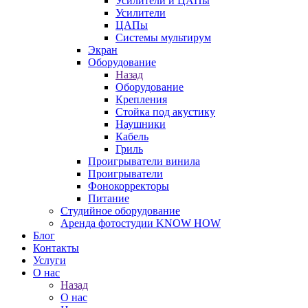
Усилители и ЦАПы
Усилители
ЦАПы
Системы мультирум
Экран
Оборудование
Назад
Оборудование
Крепления
Стойка под акустику
Наушники
Кабель
Гриль
Проигрыватели винила
Проигрыватели
Фонокорректоры
Питание
Студийное оборудование
Аренда фотостудии KNOW HOW
Блог
Контакты
Услуги
О нас
Назад
О нас