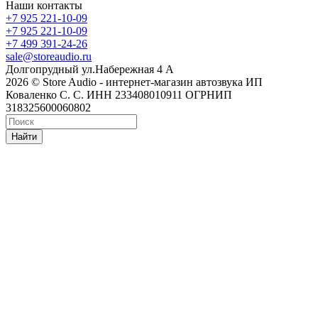
Наши контакты
+7 925 221-10-09
+7 925 221-10-09
+7 499 391-24-26
sale@storeaudio.ru
Долгопрудный ул.Набережная 4 А
2026 © Store Audio - интернет-магазин автозвука ИП
Коваленко С. С. ИНН 233408010911 ОГРНИП
318325600060802
Найти