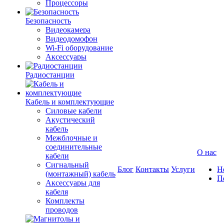
Процессоры
Безопасность
Видеокамера
Видеодомофон
Wi-Fi оборудование
Аксессуары
Радиостанции
Кабель и комплектующие
Силовые кабели
Акустический
кабель
Межблочные и
соединительные
О нас
кабели
Сигнальный
Блог
Контакты
Услуги
Н
(монтажный) кабель
П
Аксессуары для
кабеля
Комплекты
проводов