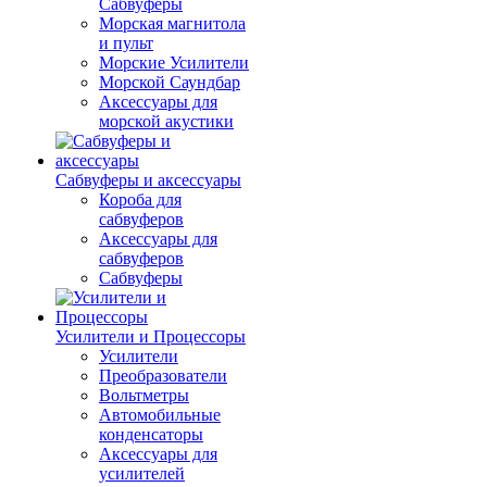
Сабвуферы
Морская магнитола
и пульт
Морские Усилители
Морской Cаундбар
Аксессуары для
морской акустики
Сабвуферы и аксессуары
Короба для
сабвуферов
Аксессуары для
сабвуферов
Сабвуферы
Усилители и Процессоры
Усилители
Преобразователи
Вольтметры
Автомобильные
конденсаторы
Аксессуары для
усилителей