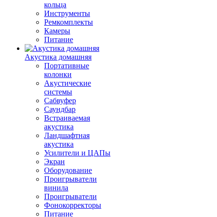
кольца
Инструменты
Ремкомплекты
Камеры
Питание
Акустика домашняя
Портативные
колонки
Акустические
системы
Сабвуфер
Саундбар
Встраиваемая
акустика
Ландшафтная
акустика
Усилители и ЦАПы
Экран
Оборудование
Проигрыватели
винила
Проигрыватели
Фонокорректоры
Питание