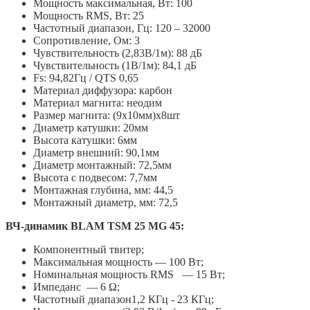
Мощность максимальная, Вт: 100
Мощность RMS, Вт: 25
Частотный диапазон, Гц: 120 – 32000
Сопротивление, Ом: 3
Чувствительность (2,83В/1м): 88 дБ
Чувствительность (1В/1м): 84,1 дБ
Fs: 94,82Гц / QTS 0,65
Материал диффузора: карбон
Материал магнита: неодим
Размер магнита: (9х10мм)х8шт
Диаметр катушки: 20мм
Высота катушки: 6мм
Диаметр внешний: 90,1мм
Диаметр монтажный: 72,5мм
Высота с подвесом: 7,7мм
Монтажная глубина, мм: 44,5
Монтажный диаметр, мм: 72,5
ВЧ-динамик BLAM TSM 25 MG 45:
Компонентный твитер;
Максимальная мощность — 100 Вт;
Номинальная мощность RMS — 15 Вт;
Импеданс — 6 Ω;
Частотный диапазон1,2 КГц - 23 КГц;