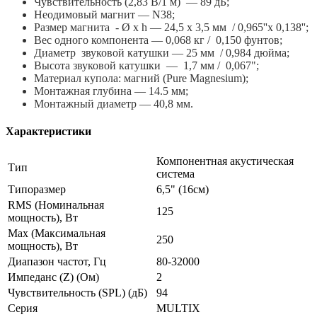
Чувствительность (2,83 В/1 м) — 89 дБ;
Неодимовый магнит — N38;
Размер магнита - Ø x h — 24,5 x 3,5 мм / 0,965''x 0,138'';
Вес одного компонента — 0,068 кг / 0,150 фунтов;
Диаметр звуковой катушки — 25 мм / 0,984 дюйма;
Высота звуковой катушки — 1,7 мм / 0,067";
Материал купола: магний (Pure Magnesium);
Монтажная глубина — 14.5 мм;
Монтажный диаметр — 40,8 мм.
Характеристики
Компонентная акустическая
Тип
система
Типоразмер
6,5" (16см)
RMS (Номинальная
125
мощность), Вт
Max (Максимальная
250
мощность), Вт
Диапазон частот, Гц
80-32000
Импеданс (Z) (Ом)
2
Чувствительность (SPL) (дБ)
94
Серия
MULTIX