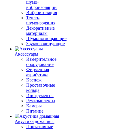
шумо-
виброизоляции
Виброизоляция
Тепло-
шумоизоляция
Декоративные
материалы
Шумопоглощающие
Звукоизолирующие
Аксессуары
Измерительное
оборудование
Фирменная
атрибутика
Крепеж
Проставочные
кольца
Инструменты
Ремкомплекты
Камеры
Питание
Акустика домашняя
Портативные