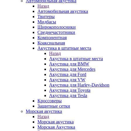
Автомобильная акустика
Назад
Автомобильная акустика
Твитеры
Мидбасы
Широкополосники
Среднечастотники
Компонентная
Коаксиальная
Акустика в штатные места
Назад
Акустика в штатные места
Акустика для BMW
Акустика для Mercedes
Акустика для Ford
Акустика для VW
Акустика для Harley-Davidson
Акустика для Toyota
Акустика для Tesla
Кроссоверы
Защитные сетки
Морская акустика
Назад
Морская акустика
Морская Акустика