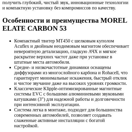
получить глубокий, чистый звук, инновационные технологии
и компактную установку без компромиссов по качеству.
Особенности и преимущества MOREL
ELATE CARBON 53
Компактный твитер MT450 с шелковым куполом
Acuflex и двойным неодимовым магнитом обеспечивает
невероятную детализацию, гладкую АЧХ и мягкое
раскрытие верхних частот даже при установке в
штатные места автомобиля.
Средне- и низкочастотные динамики оснащены
диффузорами из многослойного карбона и Rohacell, что
гарантирует минимальные искажения, быстрый отклик
и чистое звучание даже на высоких уровнях громкости.
Классические Klipple-оптимизированные магнитные
системы EVC с большими алюминиевыми звуковыми
катушками (3") для надежной работы и долговечности
при интенсивной эксплуатации.
Система легка в монтаже, подходит для большинства
современных автомобилей, позволяет создавать
слаженные активные инсталляции с богатой
настройкой.