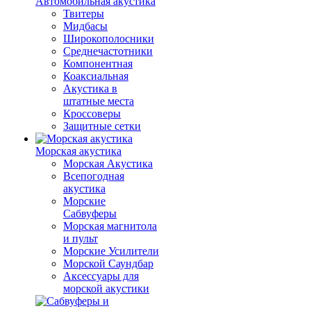
Автомобильная акустика
Твитеры
Мидбасы
Широкополосники
Среднечастотники
Компонентная
Коаксиальная
Акустика в
штатные места
Кроссоверы
Защитные сетки
Морская акустика
Морская Акустика
Всепогодная
акустика
Морские
Сабвуферы
Морская магнитола
и пульт
Морские Усилители
Морской Cаундбар
Аксессуары для
морской акустики