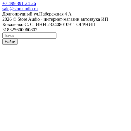
+7 499 391-24-26
sale@storeaudio.ru
Долгопрудный ул.Набережная 4 А
2026 © Store Audio - интернет-магазин автозвука ИП
Коваленко С. С. ИНН 233408010911 ОГРНИП
318325600060802
Найти