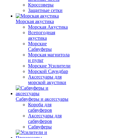
Кроссоверы
Защитные сетки
Морская акустика
Морская Акустика
Всепогодная
акустика
Морские
Сабвуферы
Морская магнитола
и пульт
Морские Усилители
Морской Cаундбар
Аксессуары для
морской акустики
Сабвуферы и аксессуары
Короба для
сабвуферов
Аксессуары для
сабвуферов
Сабвуферы