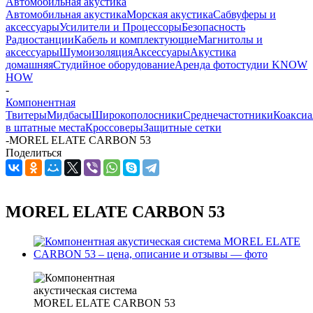
Автомобильная акустика
Автомобильная акустика
Морская акустика
Сабвуферы и
аксессуары
Усилители и Процессоры
Безопасность
Радиостанции
Кабель и комплектующие
Магнитолы и
аксессуары
Шумоизоляция
Аксессуары
Акустика
домашняя
Студийное оборудование
Аренда фотостудии KNOW
HOW
-
Компонентная
Твитеры
Мидбасы
Широкополосники
Среднечастотники
Коаксиа
в штатные места
Кроссоверы
Защитные сетки
-
MOREL ELATE CARBON 53
Поделиться
MOREL ELATE CARBON 53