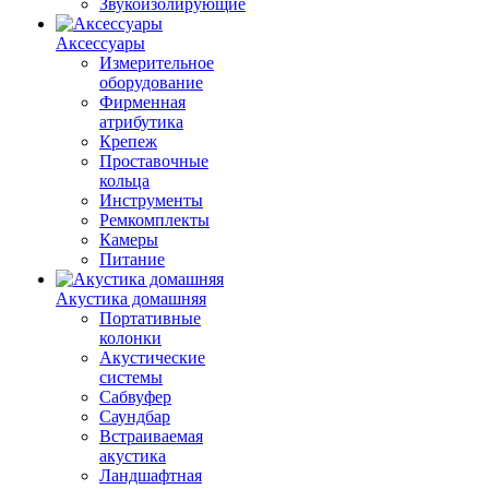
Звукоизолирующие
Аксессуары
Измерительное
оборудование
Фирменная
атрибутика
Крепеж
Проставочные
кольца
Инструменты
Ремкомплекты
Камеры
Питание
Акустика домашняя
Портативные
колонки
Акустические
системы
Сабвуфер
Саундбар
Встраиваемая
акустика
Ландшафтная