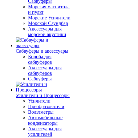
Сабвуферы
Морская магнитола
и пульт
Морские Усилители
Морской Cаундбар
Аксессуары для
морской акустики
Сабвуферы и аксессуары
Короба для
сабвуферов
Аксессуары для
сабвуферов
Сабвуферы
Усилители и Процессоры
Усилители
Преобразователи
Вольтметры
Автомобильные
конденсаторы
Аксессуары для
усилителей