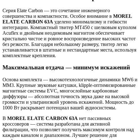
Серия Elate Carbon — это сочетание инженерного
совершенства и компактности. Особое внимание в
MOREL
ELATE CARBON 63A
уделено минимализму и гибкости
интеграции. Компактный твитер MT450 с шелковым куполом
Acuflex и двойным неодимовым магнитом обеспечивает
кристально чистое и ровное воспроизведение высоких частот
без резкости. Благодаря небольшому размеру, твитер легко
устанавливается в штатные и нестандартные места, используя
комплектные крепления.
Максимальная отдача — минимум искажений
Основа комплекта — высокотехнологичные динамики MW6 и
MM3. Крупные звуковые катушки, klipple-оптимизированные
магнитные системы EVC, многослойные карбоновые
диффузоры — абсолютная точность звука даже на высокой
громкости и ультранизкий уровень искажений. Мощность до
1000 Вт раскрывает потенциал вашей аудиосистемы.
В
MOREL ELATE CARBON 63A
нет пассивных
кроссоверов — система разработана для активной
фильтрации, что позволяет получить максимум контроля над
каждым каналом и диапазоном. Лучшее решение для