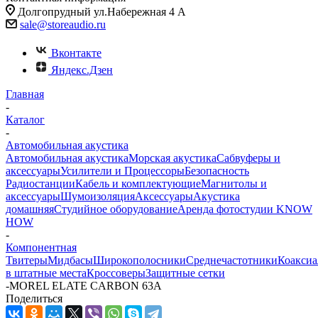
Долгопрудный ул.Набережная 4 А
sale@storeaudio.ru
Вконтакте
Яндекс.Дзен
Главная
-
Каталог
-
Автомобильная акустика
Автомобильная акустика
Морская акустика
Сабвуферы и
аксессуары
Усилители и Процессоры
Безопасность
Радиостанции
Кабель и комплектующие
Магнитолы и
аксессуары
Шумоизоляция
Аксессуары
Акустика
домашняя
Студийное оборудование
Аренда фотостудии KNOW
HOW
-
Компонентная
Твитеры
Мидбасы
Широкополосники
Среднечастотники
Коаксиа
в штатные места
Кроссоверы
Защитные сетки
-
MOREL ELATE CARBON 63A
Поделиться