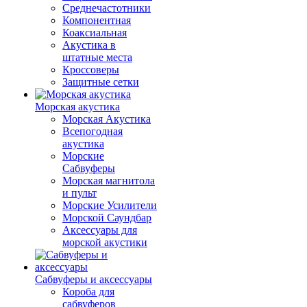
Среднечастотники
Компонентная
Коаксиальная
Акустика в
штатные места
Кроссоверы
Защитные сетки
Морская акустика
Морская Акустика
Всепогодная
акустика
Морские
Сабвуферы
Морская магнитола
и пульт
Морские Усилители
Морской Cаундбар
Аксессуары для
морской акустики
Сабвуферы и аксессуары
Короба для
сабвуферов