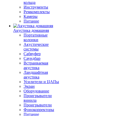
кольца
Инструменты
Ремкомплекты
Камеры
Питание
Акустика домашняя
Портативные
колонки
Акустические
системы
Сабвуфер
Саундбар
Встраиваемая
акустика
Ландшафтная
акустика
Усилители и ЦАПы
Экран
Оборудование
Проигрыватели
винила
Проигрыватели
Фонокорректоры
Питание