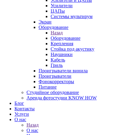
Усилители и ЦАПы
Усилители
ЦАПы
Системы мультирум
Экран
Оборудование
Назад
Оборудование
Крепления
Стойка под акустику
Наушники
Кабель
Гриль
Проигрыватели винила
Проигрыватели
Фонокорректоры
Питание
Студийное оборудование
Аренда фотостудии KNOW HOW
Блог
Контакты
Услуги
О нас
Назад
О нас