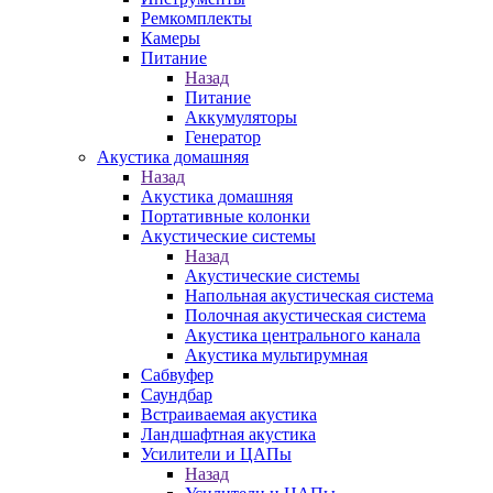
Ремкомплекты
Камеры
Питание
Назад
Питание
Аккумуляторы
Генератор
Акустика домашняя
Назад
Акустика домашняя
Портативные колонки
Акустические системы
Назад
Акустические системы
Напольная акустическая система
Полочная акустическая система
Акустика центрального канала
Акустика мультирумная
Сабвуфер
Саундбар
Встраиваемая акустика
Ландшафтная акустика
Усилители и ЦАПы
Назад