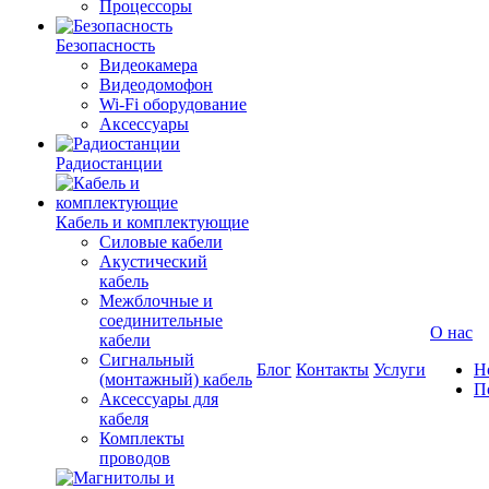
Процессоры
Безопасность
Видеокамера
Видеодомофон
Wi-Fi оборудование
Аксессуары
Радиостанции
Кабель и комплектующие
Силовые кабели
Акустический
кабель
Межблочные и
соединительные
О нас
кабели
Сигнальный
Блог
Контакты
Услуги
Н
(монтажный) кабель
П
Аксессуары для
кабеля
Комплекты
проводов