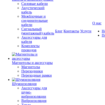
Силовые кабели
Акустический
кабель
Межблочные и
соединительные
О нас
кабели
Сигнальный
Блог
Контакты
Услуги
Н
(монтажный) кабель
П
Аксессуары для
кабеля
Комплекты
проводов
Магнитолы и аксессуары
Магнитолы
Переходники
Переходные рамки
Шумоизоляция
Аксессуары для
шумо-
виброизоляции
Виброизоляция
Тепло-