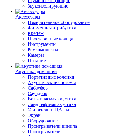
Шумопоглощающие
Звукоизолирующие
Аксессуары
Измерительное оборудование
Фирменная атрибутика
Крепеж
Проставочные кольца
Инструменты
Ремкомплекты
Камеры
Питание
Акустика домашняя
Портативные колонки
Акустические системы
Сабвуфер
Саундбар
Встраиваемая акустика
Ландшафтная акустика
Усилители и ЦАПы
Экран
Оборудование
Проигрыватели винила
Проигрыватели