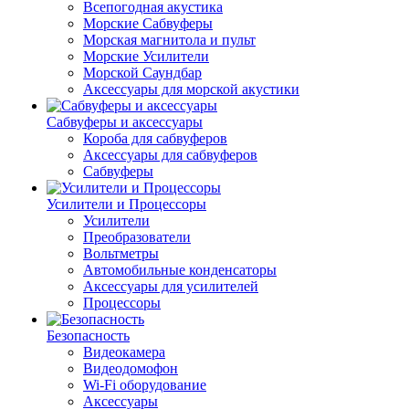
Всепогодная акустика
Морские Сабвуферы
Морская магнитола и пульт
Морские Усилители
Морской Cаундбар
Аксессуары для морской акустики
Сабвуферы и аксессуары
Короба для сабвуферов
Аксессуары для сабвуферов
Сабвуферы
Усилители и Процессоры
Усилители
Преобразователи
Вольтметры
Автомобильные конденсаторы
Аксессуары для усилителей
Процессоры
Безопасность
Видеокамера
Видеодомофон
Wi-Fi оборудование
Аксессуары