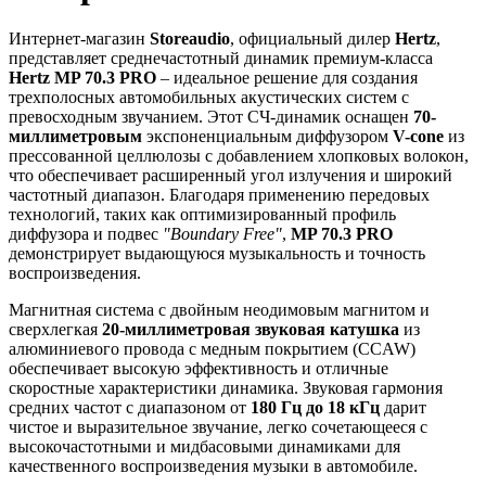
Интернет-магазин
Storeaudio
, официальный дилер
Hertz
,
представляет среднечастотный динамик премиум-класса
Hertz MP 70.3 PRO
– идеальное решение для создания
трехполосных автомобильных акустических систем с
превосходным звучанием. Этот СЧ-динамик оснащен
70-
миллиметровым
экспоненциальным диффузором
V-cone
из
прессованной целлюлозы с добавлением хлопковых волокон,
что обеспечивает расширенный угол излучения и широкий
частотный диапазон. Благодаря применению передовых
технологий, таких как оптимизированный профиль
диффузора и подвес
"Boundary Free"
,
MP 70.3 PRO
демонстрирует выдающуюся музыкальность и точность
воспроизведения.
Магнитная система с двойным неодимовым магнитом и
сверхлегкая
20-миллиметровая звуковая катушка
из
алюминиевого провода с медным покрытием (CCAW)
обеспечивает высокую эффективность и отличные
скоростные характеристики динамика. Звуковая гармония
средних частот с диапазоном от
180 Гц до 18 кГц
дарит
чистое и выразительное звучание, легко сочетающееся с
высокочастотными и мидбасовыми динамиками для
качественного воспроизведения музыки в автомобиле.