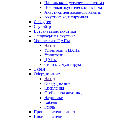
Напольная акустическая система
Полочная акустическая система
Акустика центрального канала
Акустика мультирумная
Сабвуфер
Саундбар
Встраиваемая акустика
Ландшафтная акустика
Усилители и ЦАПы
Назад
Усилители и ЦАПы
Усилители
ЦАПы
Системы мультирум
Экран
Оборудование
Назад
Оборудование
Крепления
Стойка под акустику
Наушники
Кабель
Гриль
Проигрыватели винила
Проигрыватели