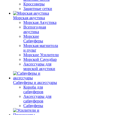
Кроссоверы
Защитные сетки
Морская акустика
Морская Акустика
Всепогодная
акустика
Морские
Сабвуферы
Морская магнитола
и пульт
Морские Усилители
Морской Cаундбар
Аксессуары для
морской акустики
Сабвуферы и аксессуары
Короба для
сабвуферов
Аксессуары для
сабвуферов
Сабвуферы