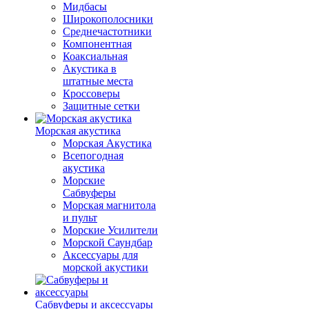
Мидбасы
Широкополосники
Среднечастотники
Компонентная
Коаксиальная
Акустика в
штатные места
Кроссоверы
Защитные сетки
Морская акустика
Морская Акустика
Всепогодная
акустика
Морские
Сабвуферы
Морская магнитола
и пульт
Морские Усилители
Морской Cаундбар
Аксессуары для
морской акустики
Сабвуферы и аксессуары