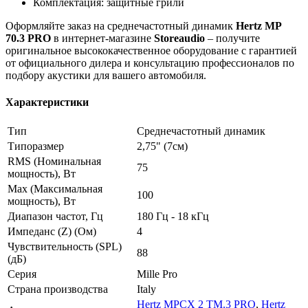
Комплектация: защитные грили
Оформляйте заказ на среднечастотный динамик
Hertz MP
70.3 PRO
в интернет-магазине
Storeaudio
– получите
оригинальное высококачественное оборудование с гарантией
от официального дилера и консультацию профессионалов по
подбору акустики для вашего автомобиля.
Характеристики
Тип
Среднечастотный динамик
Типоразмер
2,75" (7см)
RMS (Номинальная
75
мощность), Вт
Max (Максимальная
100
мощность), Вт
Диапазон частот, Гц
180 Гц - 18 кГц
Импеданс (Z) (Ом)
4
Чувствительность (SPL)
88
(дБ)
Серия
Mille Pro
Страна производства
Italy
Hertz MPCX 2 TM.3 PRO
,
Hertz