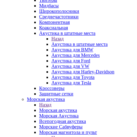
Твитеры
Мидбасы
Широкополосники
Среднечастотники
Компонентная
Коаксиальная
Акустика в штатные места
Назад
Акустика в штатные места
Акустика для BMW
Акустика для Mercedes
Акустика для Ford
Акустика для VW
Акустика для Harley-Davidson
Акустика для Toyota
Акустика для Tesla
Кроссоверы
Защитные сетки
Морская акустика
Назад
Морская акустика
Морская Акустика
Всепогодная акустика
Морские Сабвуферы
Морская магнитола и пульт