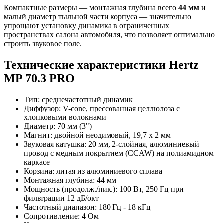
Компактные размеры — монтажная глубина всего
44 мм
и
малый диаметр тыльной части корпуса — значительно
упрощают установку динамика в ограниченных
пространствах салона автомобиля, что позволяет оптимально
строить звуковое поле.
Технические характеристики Hertz
MP 70.3 PRO
Тип: среднечастотный динамик
Диффузор: V-cone, прессованная целлюлоза с
хлопковыми волокнами
Диаметр: 70 мм (3")
Магнит: двойной неодимовый, 19,7 х 2 мм
Звуковая катушка: 20 мм, 2-слойная, алюминиевый
провод с медным покрытием (CCAW) на полиамидном
каркасе
Корзина: литая из алюминиевого сплава
Монтажная глубина: 44 мм
Мощность (продолж./пик.): 100 Вт, 250 Гц при
фильтрации 12 дБ/окт
Частотный диапазон: 180 Гц - 18 кГц
Сопротивление: 4 Ом