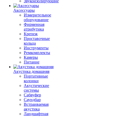
Звукоизолирующие
Аксессуары
Измерительное
оборудование
Фирменная
атрибутика
Крепеж
Проставочные
кольца
Инструменты
Ремкомплекты
Камеры
Питание
Акустика домашняя
Портативные
колонки
Акустические
системы
Сабвуфер
Саундбар
Встраиваемая
акустика
Ландшафтная