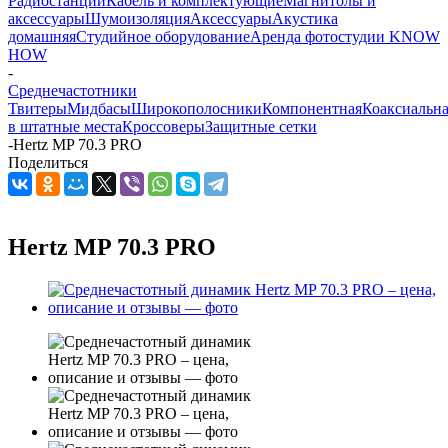
Радиостанции
Кабель и комплектующие
Магнитолы и
аксессуары
Шумоизоляция
Аксессуары
Акустика
домашняя
Студийное оборудование
Аренда фотостудии KNOW
HOW
-
Среднечастотники
Твитеры
Мидбасы
Широкополосники
Компонентная
Коаксиальн
в штатные места
Кроссоверы
Защитные сетки
-
Hertz MP 70.3 PRO
Поделиться
Hertz MP 70.3 PRO