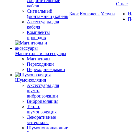
соединительные
О нас
кабели
Сигнальный
Блог
Контакты
Услуги
Н
(монтажный) кабель
П
Аксессуары для
кабеля
Комплекты
проводов
Магнитолы и аксессуары
Магнитолы
Переходники
Переходные рамки
Шумоизоляция
Аксессуары для
шумо-
виброизоляции
Виброизоляция
Тепло-
шумоизоляция
Декоративные
материалы
Шумопоглощающие