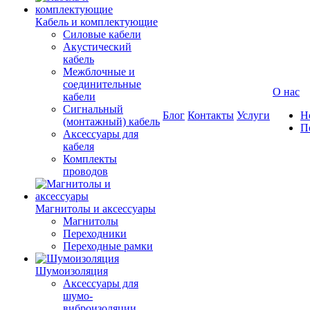
Кабель и комплектующие
Силовые кабели
Акустический
кабель
Межблочные и
соединительные
О нас
кабели
Сигнальный
Блог
Контакты
Услуги
Н
(монтажный) кабель
П
Аксессуары для
кабеля
Комплекты
проводов
Магнитолы и аксессуары
Магнитолы
Переходники
Переходные рамки
Шумоизоляция
Аксессуары для
шумо-
виброизоляции