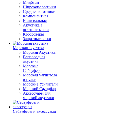
Мидбасы
Широкополосники
Среднечастотники
Компонентная
Коаксиальная
Акустика в
штатные места
Кроссоверы
Защитные сетки
Морская акустика
Морская Акустика
Всепогодная
акустика
Морские
Сабвуферы
Морская магнитола
и пульт
Морские Усилители
Морской Cаундбар
Аксессуары для
морской акустики
Сабвуферы и аксессуары