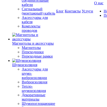
соединительные
О нас
кабели
Сигнальный
Блог
Контакты
Услуги
Н
(монтажный) кабель
П
Аксессуары для
кабеля
Комплекты
проводов
Магнитолы и аксессуары
Магнитолы
Переходники
Переходные рамки
Шумоизоляция
Аксессуары для
шумо-
виброизоляции
Виброизоляция
Тепло-
шумоизоляция
Декоративные
материалы
Шумопоглощающие