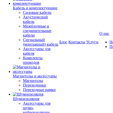
Кабель и комплектующие
Силовые кабели
Акустический
кабель
Межблочные и
соединительные
О нас
кабели
Сигнальный
Блог
Контакты
Услуги
Н
(монтажный) кабель
П
Аксессуары для
кабеля
Комплекты
проводов
Магнитолы и аксессуары
Магнитолы
Переходники
Переходные рамки
Шумоизоляция
Аксессуары для
шумо-
виброизоляции