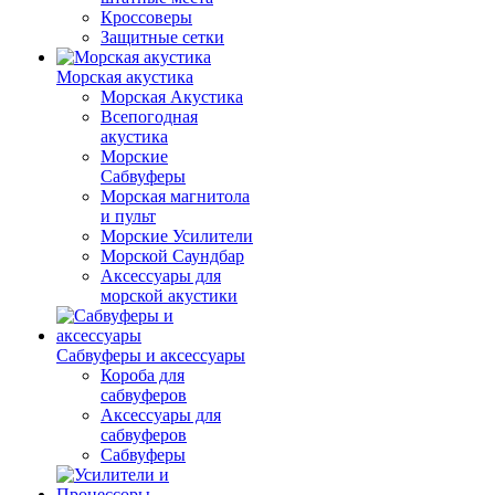
Кроссоверы
Защитные сетки
Морская акустика
Морская Акустика
Всепогодная
акустика
Морские
Сабвуферы
Морская магнитола
и пульт
Морские Усилители
Морской Cаундбар
Аксессуары для
морской акустики
Сабвуферы и аксессуары
Короба для
сабвуферов
Аксессуары для
сабвуферов
Сабвуферы