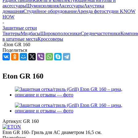
Радиостанции
Кабель и комплектующие
Магнитолы и
аксессуары
Шумоизоляция
Аксессуары
Акустика
домашняя
Студийное оборудование
Аренда фотостудии KNOW
HOW
-
Защитные сетки
Твитеры
Мидбасы
Широкополосники
Среднечастотники
Компон
в штатные места
Кроссоверы
-
Eton GR 160
Поделиться
Eton GR 160
Артикул:
GR 160
Eton GR 160- Гриль для АС диаметром 16,5 см.
Подробнее