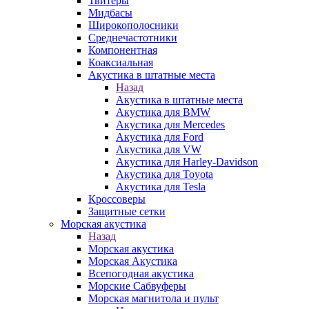
Твитеры
Мидбасы
Широкополосники
Среднечастотники
Компонентная
Коаксиальная
Акустика в штатные места
Назад
Акустика в штатные места
Акустика для BMW
Акустика для Mercedes
Акустика для Ford
Акустика для VW
Акустика для Harley-Davidson
Акустика для Toyota
Акустика для Tesla
Кроссоверы
Защитные сетки
Морская акустика
Назад
Морская акустика
Морская Акустика
Всепогодная акустика
Морские Сабвуферы
Морская магнитола и пульт