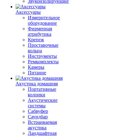
Звукоизолирующие
Аксессуары
Измерительное
оборудование
Фирменная
атрибутика
Крепеж
Проставочные
кольца
Инструменты
Ремкомплекты
Камеры
Питание
Акустика домашняя
Портативные
колонки
Акустические
системы
Сабвуфер
Саундбар
Встраиваемая
акустика
Ландшафтная