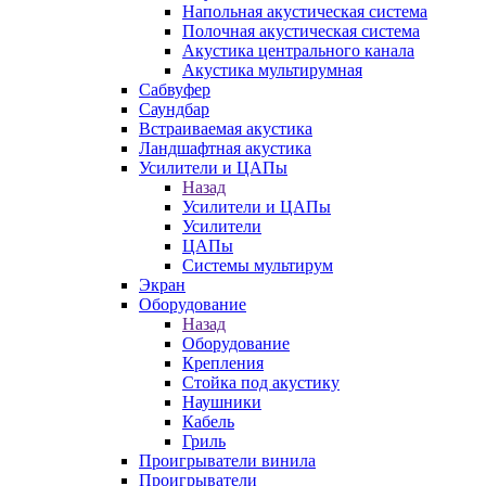
Напольная акустическая система
Полочная акустическая система
Акустика центрального канала
Акустика мультирумная
Сабвуфер
Саундбар
Встраиваемая акустика
Ландшафтная акустика
Усилители и ЦАПы
Назад
Усилители и ЦАПы
Усилители
ЦАПы
Системы мультирум
Экран
Оборудование
Назад
Оборудование
Крепления
Стойка под акустику
Наушники
Кабель
Гриль
Проигрыватели винила
Проигрыватели