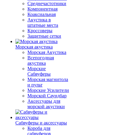
Среднечастотники
Компонентная
Коаксиальная
Акустика в
штатные места
Кроссоверы
Защитные сетки
Морская акустика
Морская Акустика
Всепогодная
акустика
Морские
Сабвуферы
Морская магнитола
и пульт
Морские Усилители
Морской Cаундбар
Аксессуары для
морской акустики
Сабвуферы и аксессуары
Короба для
сабвуферов