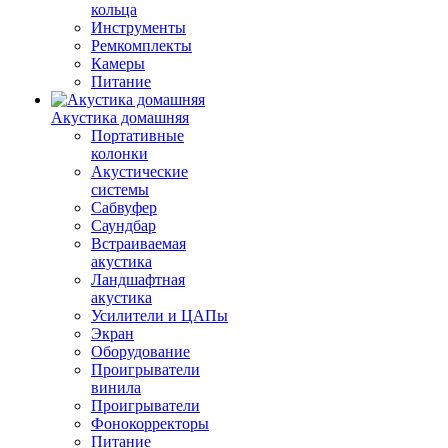
кольца
Инструменты
Ремкомплекты
Камеры
Питание
Акустика домашняя
Портативные
колонки
Акустические
системы
Сабвуфер
Саундбар
Встраиваемая
акустика
Ландшафтная
акустика
Усилители и ЦАПы
Экран
Оборудование
Проигрыватели
винила
Проигрыватели
Фонокорректоры
Питание