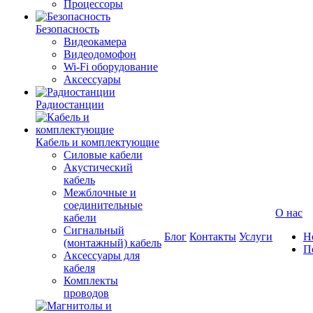
Процессоры
Безопасность
Видеокамера
Видеодомофон
Wi-Fi оборудование
Аксессуары
Радиостанции
Кабель и комплектующие
Силовые кабели
Акустический
кабель
Межблочные и
соединительные
О нас
кабели
Сигнальный
Блог
Контакты
Услуги
Н
(монтажный) кабель
П
Аксессуары для
кабеля
Комплекты
проводов