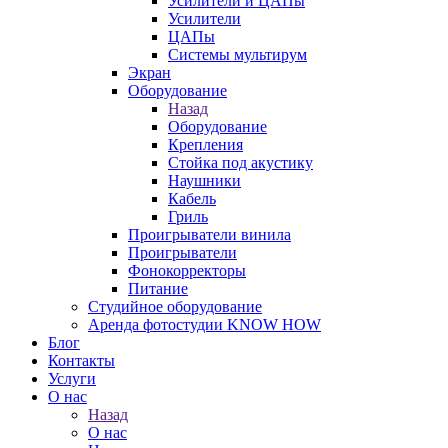
Усилители и ЦАПы
Усилители
ЦАПы
Системы мультирум
Экран
Оборудование
Назад
Оборудование
Крепления
Стойка под акустику
Наушники
Кабель
Гриль
Проигрыватели винила
Проигрыватели
Фонокорректоры
Питание
Студийное оборудование
Аренда фотостудии KNOW HOW
Блог
Контакты
Услуги
О нас
Назад
О нас