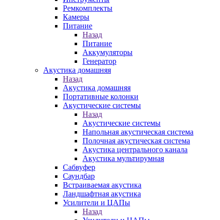
Ремкомплекты
Камеры
Питание
Назад
Питание
Аккумуляторы
Генератор
Акустика домашняя
Назад
Акустика домашняя
Портативные колонки
Акустические системы
Назад
Акустические системы
Напольная акустическая система
Полочная акустическая система
Акустика центрального канала
Акустика мультирумная
Сабвуфер
Саундбар
Встраиваемая акустика
Ландшафтная акустика
Усилители и ЦАПы
Назад