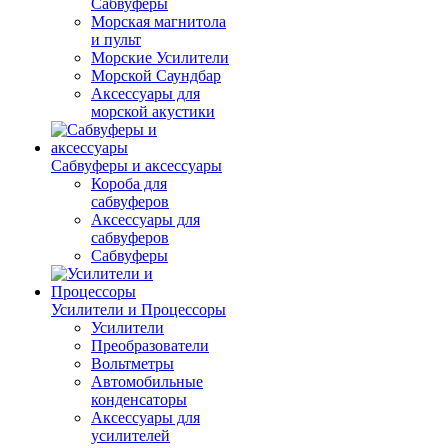
Сабвуферы
Морская магнитола
и пульт
Морские Усилители
Морской Cаундбар
Аксессуары для
морской акустики
Сабвуферы и аксессуары
Короба для
сабвуферов
Аксессуары для
сабвуферов
Сабвуферы
Усилители и Процессоры
Усилители
Преобразователи
Вольтметры
Автомобильные
конденсаторы
Аксессуары для
усилителей