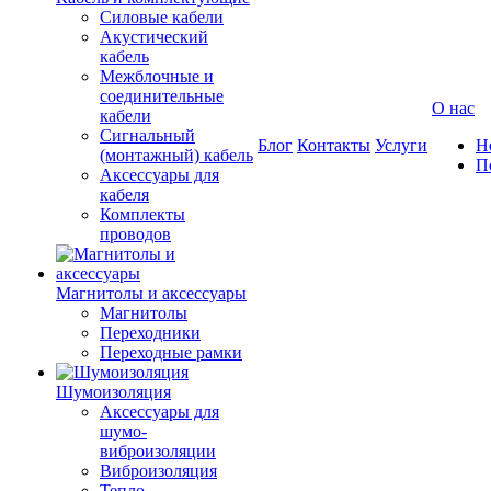
Силовые кабели
Акустический
кабель
Межблочные и
соединительные
О нас
кабели
Сигнальный
Блог
Контакты
Услуги
Н
(монтажный) кабель
П
Аксессуары для
кабеля
Комплекты
проводов
Магнитолы и аксессуары
Магнитолы
Переходники
Переходные рамки
Шумоизоляция
Аксессуары для
шумо-
виброизоляции
Виброизоляция
Тепло-