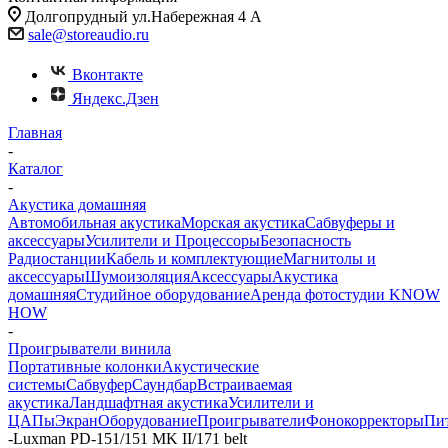
Долгопрудный ул.Набережная 4 А
sale@storeaudio.ru
Вконтакте
Яндекс.Дзен
Главная
-
Каталог
-
Акустика домашняя
Автомобильная акустика
Морская акустика
Сабвуферы и
аксессуары
Усилители и Процессоры
Безопасность
Радиостанции
Кабель и комплектующие
Магнитолы и
аксессуары
Шумоизоляция
Аксессуары
Акустика
домашняя
Студийное оборудование
Аренда фотостудии KNOW
HOW
-
Проигрыватели винила
Портативные колонки
Акустические
системы
Сабвуфер
Саундбар
Встраиваемая
акустика
Ландшафтная акустика
Усилители и
ЦАПы
Экран
Оборудование
Проигрыватели
Фонокорректоры
Пи
-
Luxman PD-151/151 MK II/171 belt