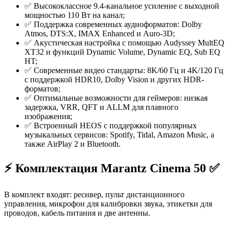
✅ Высококлассное 9.4-канальное усиление с выходной
мощностью 110 Вт на канал;
✅ Поддержка современных аудиоформатов: Dolby
Atmos, DTS:X, IMAX Enhanced и Auro-3D;
✅ Акустическая настройка с помощью Audyssey MultEQ
XT32 и функций Dynamic Volume, Dynamic EQ, Sub EQ
HT;
✅ Современные видео стандарты: 8K/60 Гц и 4K/120 Гц
с поддержкой HDR10, Dolby Vision и других HDR-
форматов;
✅ Оптимальные возможности для геймеров: низкая
задержка, VRR, QFT и ALLM для плавного
изображения;
✅ Встроенный HEOS с поддержкой популярных
музыкальных сервисов: Spotify, Tidal, Amazon Music, а
также AirPlay 2 и Bluetooth.
⚡️ Комплектация Marantz Cinema 50 ✅
В комплект входят: ресивер, пульт дистанционного
управления, микрофон для калибровки звука, этикетки для
проводов, кабель питания и две антенны.