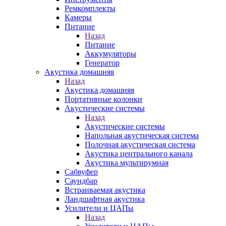
Ремкомплекты
Камеры
Питание
Назад
Питание
Аккумуляторы
Генератор
Акустика домашняя
Назад
Акустика домашняя
Портативные колонки
Акустические системы
Назад
Акустические системы
Напольная акустическая система
Полочная акустическая система
Акустика центрального канала
Акустика мультирумная
Сабвуфер
Саундбар
Встраиваемая акустика
Ландшафтная акустика
Усилители и ЦАПы
Назад