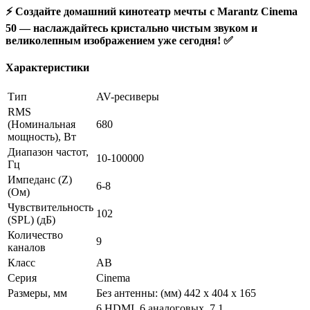
⚡️ Создайте домашний кинотеатр мечты с Marantz Cinema
50 — наслаждайтесь кристально чистым звуком и
великолепным изображением уже сегодня! ✅
Характеристики
Тип
AV-ресиверы
RMS
(Номинальная
680
мощность), Вт
Диапазон частот,
10-100000
Гц
Импеданс (Z)
6-8
(Ом)
Чувствительность
102
(SPL) (дБ)
Количество
9
каналов
Класс
AB
Серия
Cinema
Размеры, мм
Без антенны: (мм) 442 x 404 x 165
6 HDMI, 6 аналоговых, 7.1