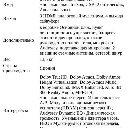
Вход
многоканальный вход, USB, 2 оптических,
2 коаксиальных
3 HDMI, аналоговый мультирум, 4 выхода
Выход
сабвуфера
в коробке Основной блок, пульт
дистанционного управления, батареи,
этикетки для проводов, краткое
Дополнительно
руководство пользователя, микрофон
Audyssey, подставка для микрофона, 2
внешние съемные антенны, сетевой шнур
Вес
13,5 кг
Страна
Япония
производства
Dolby TrueHD, Dolby Atmos, Dolby Atmos
Height Virtualization, Dolby Atmos Music,
Dolby Surround, IMAX Enhanced, Auro-3D,
360 Reality Audio, MPEG H,
многоканальное стерео, Усилитель класс
А/В, Модули гипердинамического
усилителя (HDAM) (список версий) ,
Интерфейсы
Audyssey Dynamic EQ / Динамическая
громкость, Уменьшение джиттера часов,
HEOS Мультирум и потоковая передача,