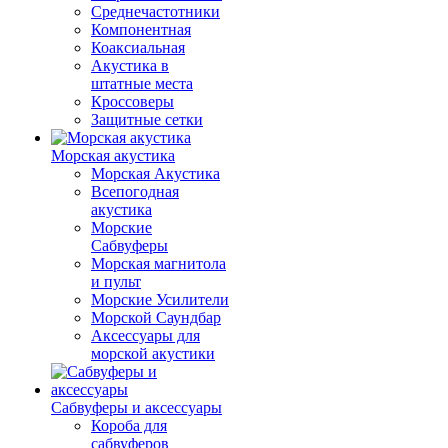
Среднечастотники
Компонентная
Коаксиальная
Акустика в
штатные места
Кроссоверы
Защитные сетки
Морская акустика
Морская Акустика
Всепогодная
акустика
Морские
Сабвуферы
Морская магнитола
и пульт
Морские Усилители
Морской Cаундбар
Аксессуары для
морской акустики
Сабвуферы и аксессуары
Короба для
сабвуферов