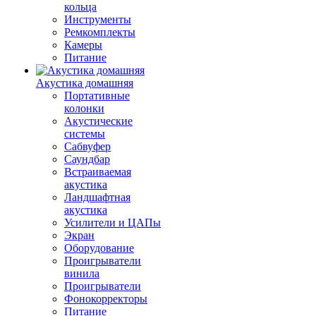
кольца
Инструменты
Ремкомплекты
Камеры
Питание
Акустика домашняя
Портативные
колонки
Акустические
системы
Сабвуфер
Саундбар
Встраиваемая
акустика
Ландшафтная
акустика
Усилители и ЦАПы
Экран
Оборудование
Проигрыватели
винила
Проигрыватели
Фонокорректоры
Питание