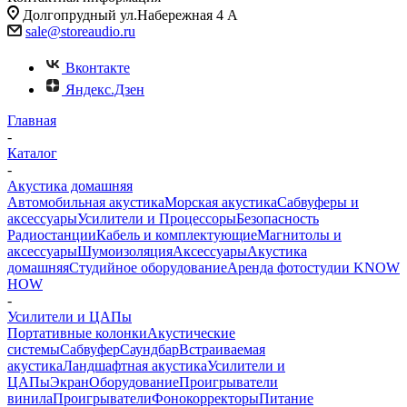
Долгопрудный ул.Набережная 4 А
sale@storeaudio.ru
Вконтакте
Яндекс.Дзен
Главная
-
Каталог
-
Акустика домашняя
Автомобильная акустика
Морская акустика
Сабвуферы и
аксессуары
Усилители и Процессоры
Безопасность
Радиостанции
Кабель и комплектующие
Магнитолы и
аксессуары
Шумоизоляция
Аксессуары
Акустика
домашняя
Студийное оборудование
Аренда фотостудии KNOW
HOW
-
Усилители и ЦАПы
Портативные колонки
Акустические
системы
Сабвуфер
Саундбар
Встраиваемая
акустика
Ландшафтная акустика
Усилители и
ЦАПы
Экран
Оборудование
Проигрыватели
винила
Проигрыватели
Фонокорректоры
Питание