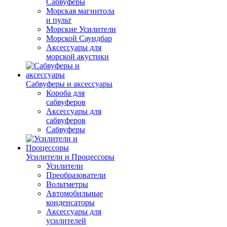
Сабвуферы
Морская магнитола
и пульт
Морские Усилители
Морской Cаундбар
Аксессуары для
морской акустики
Сабвуферы и аксессуары
Короба для
сабвуферов
Аксессуары для
сабвуферов
Сабвуферы
Усилители и Процессоры
Усилители
Преобразователи
Вольтметры
Автомобильные
конденсаторы
Аксессуары для
усилителей