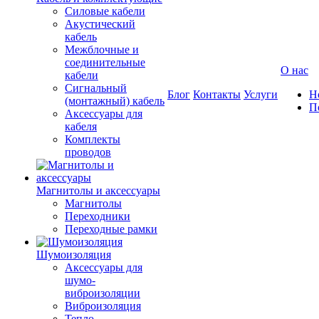
Силовые кабели
Акустический
кабель
Межблочные и
соединительные
О нас
кабели
Сигнальный
Блог
Контакты
Услуги
Н
(монтажный) кабель
П
Аксессуары для
кабеля
Комплекты
проводов
Магнитолы и аксессуары
Магнитолы
Переходники
Переходные рамки
Шумоизоляция
Аксессуары для
шумо-
виброизоляции
Виброизоляция
Тепло-