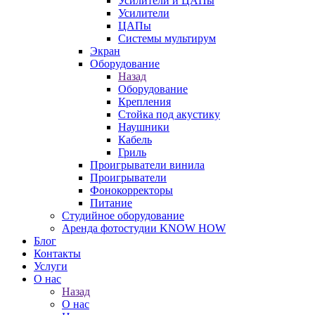
Усилители и ЦАПы
Усилители
ЦАПы
Системы мультирум
Экран
Оборудование
Назад
Оборудование
Крепления
Стойка под акустику
Наушники
Кабель
Гриль
Проигрыватели винила
Проигрыватели
Фонокорректоры
Питание
Студийное оборудование
Аренда фотостудии KNOW HOW
Блог
Контакты
Услуги
О нас
Назад
О нас