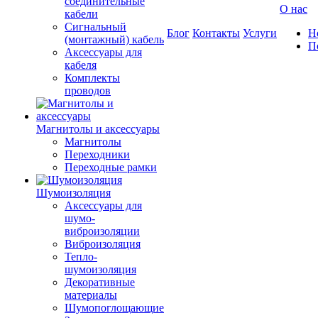
соединительные
О нас
кабели
Сигнальный
Блог
Контакты
Услуги
Н
(монтажный) кабель
П
Аксессуары для
кабеля
Комплекты
проводов
Магнитолы и аксессуары
Магнитолы
Переходники
Переходные рамки
Шумоизоляция
Аксессуары для
шумо-
виброизоляции
Виброизоляция
Тепло-
шумоизоляция
Декоративные
материалы
Шумопоглощающие