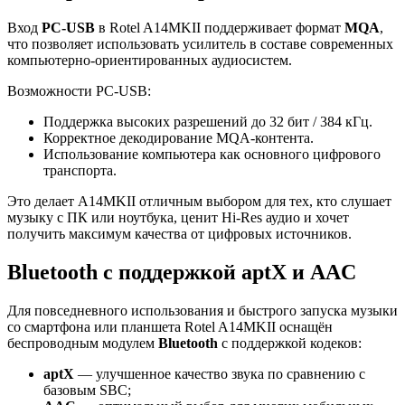
Вход
PC‑USB
в Rotel A14MKII поддерживает формат
MQA
,
что позволяет использовать усилитель в составе современных
компьютерно-ориентированных аудиосистем.
Возможности PC‑USB:
Поддержка высоких разрешений до 32 бит / 384 кГц.
Корректное декодирование MQA-контента.
Использование компьютера как основного цифрового
транспорта.
Это делает A14MKII отличным выбором для тех, кто слушает
музыку с ПК или ноутбука, ценит Hi‑Res аудио и хочет
получить максимум качества от цифровых источников.
Bluetooth с поддержкой aptX и AAC
Для повседневного использования и быстрого запуска музыки
со смартфона или планшета Rotel A14MKII оснащён
беспроводным модулем
Bluetooth
c поддержкой кодеков:
aptX
— улучшенное качество звука по сравнению с
базовым SBC;