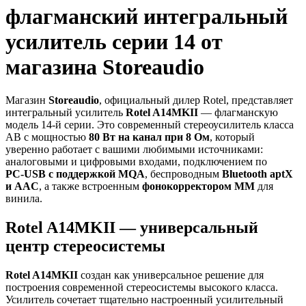
флагманский интегральный
усилитель серии 14 от
магазина Storeaudio
Магазин
Storeaudio
, официальный дилер Rotel, представляет
интегральный усилитель
Rotel A14MKII
— флагманскую
модель 14‑й серии. Это современный стереоусилитель класса
AB с мощностью
80 Вт на канал при 8 Ом
, который
уверенно работает с вашими любимыми источниками:
аналоговыми и цифровыми входами, подключением по
PC‑USB с поддержкой MQA
, беспроводным
Bluetooth aptX
и AAC
, а также встроенным
фонокорректором MM
для
винила.
Rotel A14MKII — универсальный
центр стереосистемы
Rotel A14MKII
создан как универсальное решение для
построения современной стереосистемы высокого класса.
Усилитель сочетает тщательно настроенный усилительный