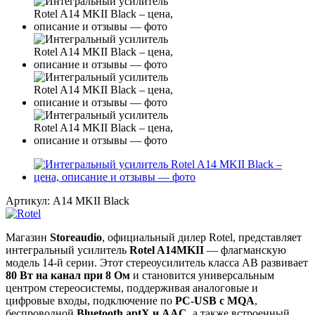
Артикул:
A14 MKII Black
Магазин
Storeaudio
, официальный дилер Rotel, представляет
интегральный усилитель
Rotel A14MKII
— флагманскую
модель 14‑й серии. Этот стереоусилитель класса AB развивает
80 Вт на канал при 8 Ом
и становится универсальным
центром стереосистемы, поддерживая аналоговые и
цифровые входы, подключение по
PC‑USB с MQA
,
беспроводной
Bluetooth aptX и AAC
, а также встроенный