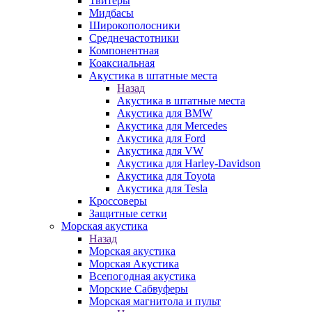
Твитеры
Мидбасы
Широкополосники
Среднечастотники
Компонентная
Коаксиальная
Акустика в штатные места
Назад
Акустика в штатные места
Акустика для BMW
Акустика для Mercedes
Акустика для Ford
Акустика для VW
Акустика для Harley-Davidson
Акустика для Toyota
Акустика для Tesla
Кроссоверы
Защитные сетки
Морская акустика
Назад
Морская акустика
Морская Акустика
Всепогодная акустика
Морские Сабвуферы
Морская магнитола и пульт