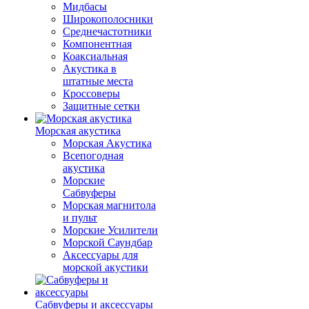
Мидбасы
Широкополосники
Среднечастотники
Компонентная
Коаксиальная
Акустика в
штатные места
Кроссоверы
Защитные сетки
Морская акустика
Морская Акустика
Всепогодная
акустика
Морские
Сабвуферы
Морская магнитола
и пульт
Морские Усилители
Морской Cаундбар
Аксессуары для
морской акустики
Сабвуферы и аксессуары