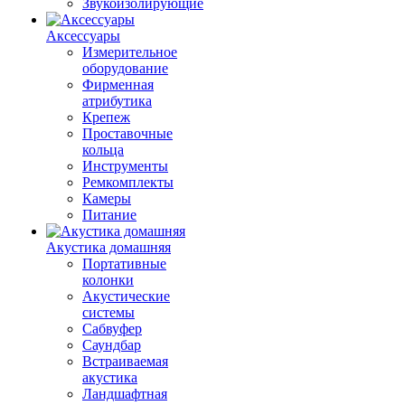
Звукоизолирующие
Аксессуары
Измерительное
оборудование
Фирменная
атрибутика
Крепеж
Проставочные
кольца
Инструменты
Ремкомплекты
Камеры
Питание
Акустика домашняя
Портативные
колонки
Акустические
системы
Сабвуфер
Саундбар
Встраиваемая
акустика
Ландшафтная