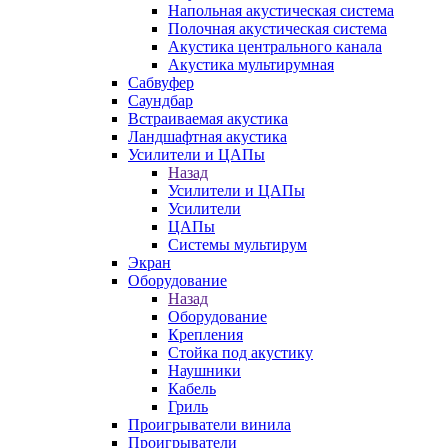
Напольная акустическая система
Полочная акустическая система
Акустика центрального канала
Акустика мультирумная
Сабвуфер
Саундбар
Встраиваемая акустика
Ландшафтная акустика
Усилители и ЦАПы
Назад
Усилители и ЦАПы
Усилители
ЦАПы
Системы мультирум
Экран
Оборудование
Назад
Оборудование
Крепления
Стойка под акустику
Наушники
Кабель
Гриль
Проигрыватели винила
Проигрыватели