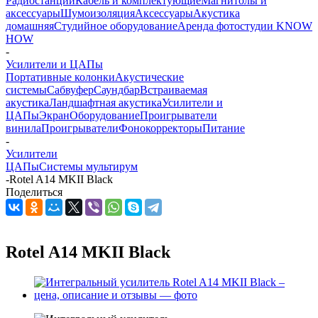
Радиостанции
Кабель и комплектующие
Магнитолы и
аксессуары
Шумоизоляция
Аксессуары
Акустика
домашняя
Студийное оборудование
Аренда фотостудии KNOW
HOW
-
Усилители и ЦАПы
Портативные колонки
Акустические
системы
Сабвуфер
Саундбар
Встраиваемая
акустика
Ландшафтная акустика
Усилители и
ЦАПы
Экран
Оборудование
Проигрыватели
винила
Проигрыватели
Фонокорректоры
Питание
-
Усилители
ЦАПы
Системы мультирум
-
Rotel A14 MKII Black
Поделиться
Rotel A14 MKII Black