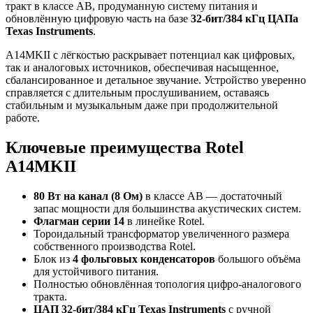
тракт в классе AB, продуманную систему питания и
обновлённую цифровую часть на базе
32-бит/384 кГц ЦАПа
Texas Instruments
.
A14MKII с лёгкостью раскрывает потенциал как цифровых,
так и аналоговых источников, обеспечивая насыщенное,
сбалансированное и детальное звучание. Устройство уверенно
справляется с длительным прослушиванием, оставаясь
стабильным и музыкальным даже при продолжительной
работе.
Ключевые преимущества Rotel
A14MKII
80 Вт на канал (8 Ом)
в классе AB — достаточный
запас мощности для большинства акустических систем.
Флагман серии 14
в линейке Rotel.
Тороидальный трансформатор увеличенного размера
собственного производства Rotel.
Блок из
4 фольговых конденсаторов
большого объёма
для устойчивого питания.
Полностью обновлённая топология цифро-аналогового
тракта.
ЦАП 32-бит/384 кГц Texas Instruments
с ручной