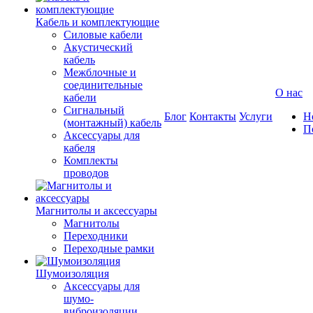
Кабель и комплектующие
Силовые кабели
Акустический
кабель
Межблочные и
соединительные
О нас
кабели
Сигнальный
Блог
Контакты
Услуги
Н
(монтажный) кабель
П
Аксессуары для
кабеля
Комплекты
проводов
Магнитолы и аксессуары
Магнитолы
Переходники
Переходные рамки
Шумоизоляция
Аксессуары для
шумо-
виброизоляции