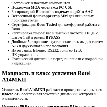
настройкой ключевых компонентов.
Поддержка
MQA
через вход PC‑USB.
Беспроводной
Bluetooth с кодеками aptX и AAC
.
Встроенный
фонокорректор MM
для виниловых
проигрывателей.
Сертификация
Roon Tested
для комфортной работы с
Roon.
Регулировка тембра: бас и высокие частоты ±10 дБ с
шагом 1 дБ и режим
BYPASS
.
Двойные 5‑сторонние акустические клеммы для систем
A/B и двухзонного использования.
Интеграция: Ethernet, RS232, триггер 12 В,
ИК‑управление.
Графический дисплей на передней панели с подробной
индикацией.
Мощность и класс усиления Rotel
A14MKII
Усилитель
Rotel A14MKII
работает в проверенном временем
классе AB
, обеспечивая сочетание динамики, контроля и
музыкальности.
Мощность
80 Вт на канал при нагрузке 8 Ом
позволяет