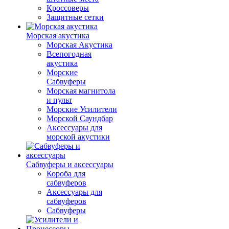
Кроссоверы
Защитные сетки
Морская акустика
Морская Акустика
Всепогодная
акустика
Морские
Сабвуферы
Морская магнитола
и пульт
Морские Усилители
Морской Cаундбар
Аксессуары для
морской акустики
Сабвуферы и аксессуары
Короба для
сабвуферов
Аксессуары для
сабвуферов
Сабвуферы