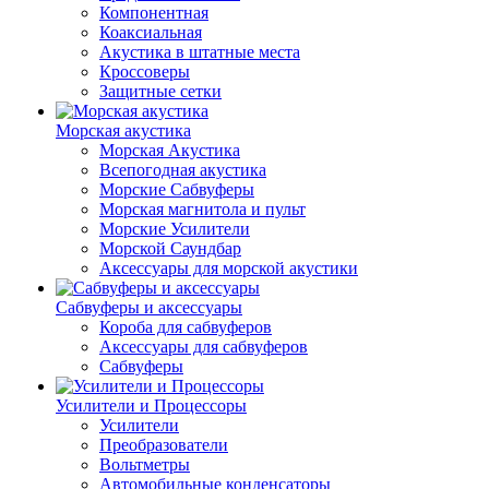
Компонентная
Коаксиальная
Акустика в штатные места
Кроссоверы
Защитные сетки
Морская акустика
Морская Акустика
Всепогодная акустика
Морские Сабвуферы
Морская магнитола и пульт
Морские Усилители
Морской Cаундбар
Аксессуары для морской акустики
Сабвуферы и аксессуары
Короба для сабвуферов
Аксессуары для сабвуферов
Сабвуферы
Усилители и Процессоры
Усилители
Преобразователи
Вольтметры
Автомобильные конденсаторы