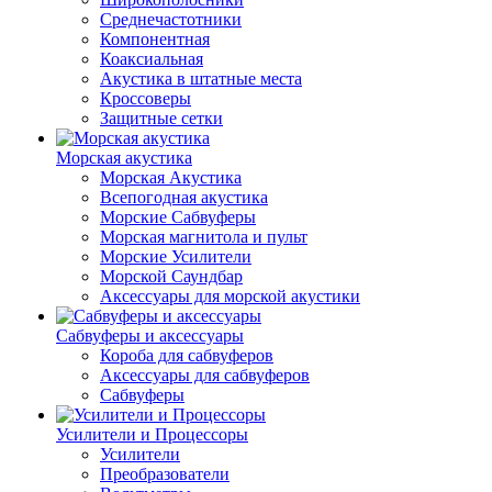
Среднечастотники
Компонентная
Коаксиальная
Акустика в штатные места
Кроссоверы
Защитные сетки
Морская акустика
Морская Акустика
Всепогодная акустика
Морские Сабвуферы
Морская магнитола и пульт
Морские Усилители
Морской Cаундбар
Аксессуары для морской акустики
Сабвуферы и аксессуары
Короба для сабвуферов
Аксессуары для сабвуферов
Сабвуферы
Усилители и Процессоры
Усилители
Преобразователи