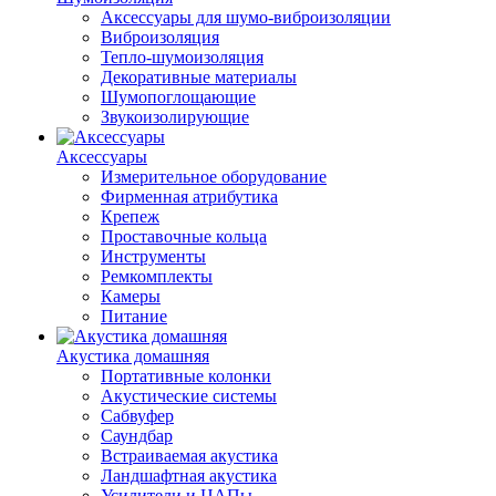
Аксессуары для шумо-виброизоляции
Виброизоляция
Тепло-шумоизоляция
Декоративные материалы
Шумопоглощающие
Звукоизолирующие
Аксессуары
Измерительное оборудование
Фирменная атрибутика
Крепеж
Проставочные кольца
Инструменты
Ремкомплекты
Камеры
Питание
Акустика домашняя
Портативные колонки
Акустические системы
Сабвуфер
Саундбар
Встраиваемая акустика
Ландшафтная акустика
Усилители и ЦАПы