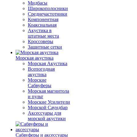
Мидбасы
Широкополосники
Среднечастотники
Компонентная
Коаксиальная
Акустика в
штатные места
Кроссоверы
Защитные сетки
Морская акустика
Морская Акустика
Всепогодная
акустика
Морские
Сабвуферы
Морская магнитола
и пульт
Морские Усилители
Морской Cаундбар
Аксессуары для
морской акустики
Сабвуферы и аксессуары