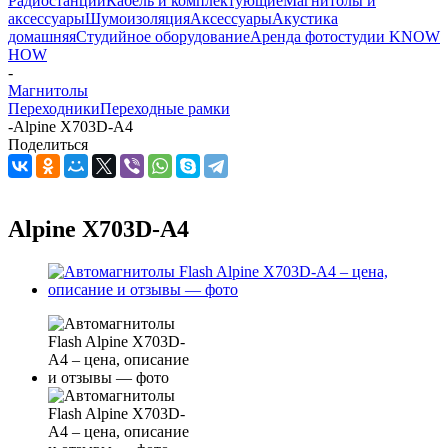
Радиостанции
Кабель и комплектующие
Магнитолы и
аксессуары
Шумоизоляция
Аксессуары
Акустика
домашняя
Студийное оборудование
Аренда фотостудии KNOW
HOW
-
Магнитолы
Переходники
Переходные рамки
-
Alpine X703D-A4
Поделиться
Alpine X703D-A4