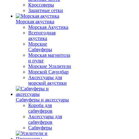
Кроссоверы
Защитные сетки
Морская акустика
Морская Акустика
Всепогодная
акустика
Морские
Сабвуферы
Морская магнитола
и пульт
Морские Усилители
Морской Cаундбар
Аксессуары для
морской акустики
Сабвуферы и аксессуары
Короба для
сабвуферов
Аксессуары для
сабвуферов
Сабвуферы