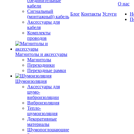
соединительные
О нас
кабели
Сигнальный
Блог
Контакты
Услуги
Н
(монтажный) кабель
П
Аксессуары для
кабеля
Комплекты
проводов
Магнитолы и аксессуары
Магнитолы
Переходники
Переходные рамки
Шумоизоляция
Аксессуары для
шумо-
виброизоляции
Виброизоляция
Тепло-
шумоизоляция
Декоративные
материалы
Шумопоглощающие