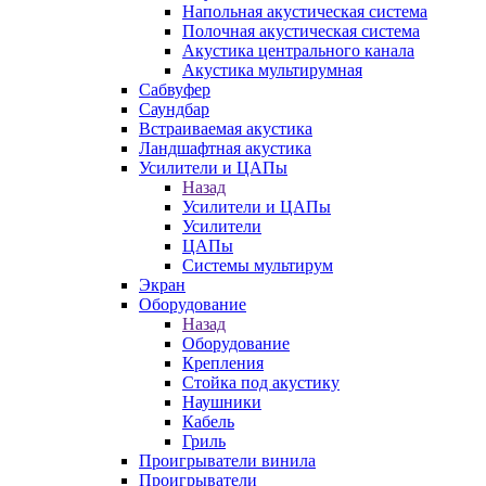
Напольная акустическая система
Полочная акустическая система
Акустика центрального канала
Акустика мультирумная
Сабвуфер
Саундбар
Встраиваемая акустика
Ландшафтная акустика
Усилители и ЦАПы
Назад
Усилители и ЦАПы
Усилители
ЦАПы
Системы мультирум
Экран
Оборудование
Назад
Оборудование
Крепления
Стойка под акустику
Наушники
Кабель
Гриль
Проигрыватели винила
Проигрыватели