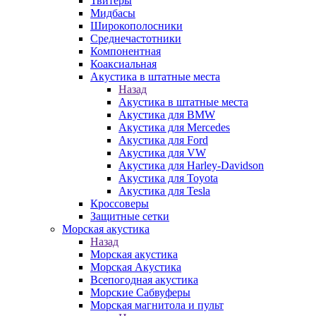
Твитеры
Мидбасы
Широкополосники
Среднечастотники
Компонентная
Коаксиальная
Акустика в штатные места
Назад
Акустика в штатные места
Акустика для BMW
Акустика для Mercedes
Акустика для Ford
Акустика для VW
Акустика для Harley-Davidson
Акустика для Toyota
Акустика для Tesla
Кроссоверы
Защитные сетки
Морская акустика
Назад
Морская акустика
Морская Акустика
Всепогодная акустика
Морские Сабвуферы
Морская магнитола и пульт