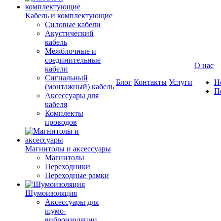
Кабель и комплектующие
Силовые кабели
Акустический
кабель
Межблочные и
соединительные
О нас
кабели
Сигнальный
Блог
Контакты
Услуги
Н
(монтажный) кабель
П
Аксессуары для
кабеля
Комплекты
проводов
Магнитолы и аксессуары
Магнитолы
Переходники
Переходные рамки
Шумоизоляция
Аксессуары для
шумо-
виброизоляции