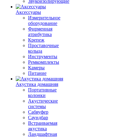
Звукоизолирующие
Аксессуары
Измерительное
оборудование
Фирменная
атрибутика
Крепеж
Проставочные
кольца
Инструменты
Ремкомплекты
Камеры
Питание
Акустика домашняя
Портативные
колонки
Акустические
системы
Сабвуфер
Саундбар
Встраиваемая
акустика
Ландшафтная