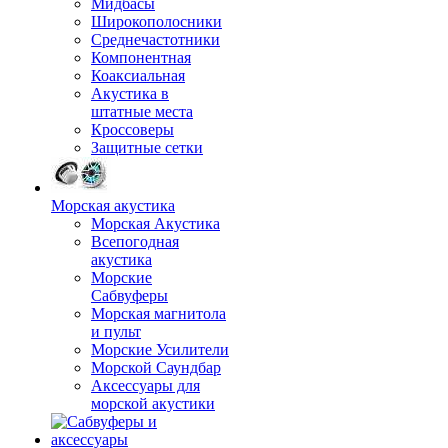
Мидбасы
Широкополосники
Среднечастотники
Компонентная
Коаксиальная
Акустика в
штатные места
Кроссоверы
Защитные сетки
Морская акустика
Морская Акустика
Всепогодная
акустика
Морские
Сабвуферы
Морская магнитола
и пульт
Морские Усилители
Морской Cаундбар
Аксессуары для
морской акустики