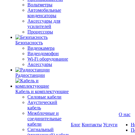
Вольтметры
Автомобильные
конденсаторы
Аксессуары для
усилителей
Процессоры
Безопасность
Видеокамера
Видеодомофон
Wi-Fi оборудование
Аксессуары
Радиостанции
Кабель и комплектующие
Силовые кабели
Акустический
кабель
Межблочные и
О нас
соединительные
кабели
Блог
Контакты
Услуги
Н
Сигнальный
П
(монтажный) кабель