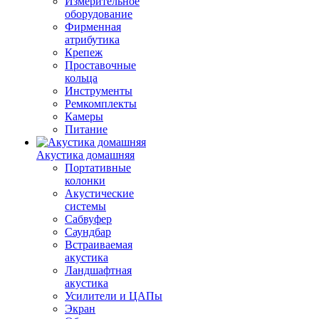
Измерительное
оборудование
Фирменная
атрибутика
Крепеж
Проставочные
кольца
Инструменты
Ремкомплекты
Камеры
Питание
Акустика домашняя
Портативные
колонки
Акустические
системы
Сабвуфер
Саундбар
Встраиваемая
акустика
Ландшафтная
акустика
Усилители и ЦАПы
Экран