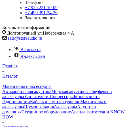
Телефоны
+7 925 221-10-09
+7 499 391-24-26
Заказать звонок
Контактная информация
Долгопрудный ул.Набережная 4 А
sale@storeaudio.ru
Вконтакте
Яндекс.Дзен
Главная
-
Каталог
-
Магнитолы и аксессуары
Автомобильная акустика
Морская акустика
Сабвуферы и
аксессуары
Усилители и Процессоры
Безопасность
Радиостанции
Кабель и комплектующие
Магнитолы и
аксессуары
Шумоизоляция
Аксессуары
Акустика
домашняя
Студийное оборудование
Аренда фотостудии KNOW
HOW
-