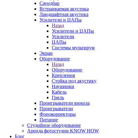
Саундбар
Встраиваемая акустика
Ландшафтная акустика
Усилители и ЦАПы
Назад
Усилители и ЦАПы
Усилители
ЦАПы
Системы мультирум
Экран
Оборудование
Назад
Оборудование
Крепления
Стойка под акустику
Наушники
Кабель
Гриль
Проигрыватели винила
Проигрыватели
Фонокорректоры
Питание
Студийное оборудование
Аренда фотостудии KNOW HOW
Блог