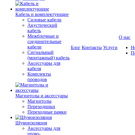
Кабель и комплектующие
Силовые кабели
Акустический
кабель
Межблочные и
О нас
соединительные
кабели
Блог
Контакты
Услуги
Н
Сигнальный
П
(монтажный) кабель
Аксессуары для
кабеля
Комплекты
проводов
Магнитолы и аксессуары
Магнитолы
Переходники
Переходные рамки
Шумоизоляция
Аксессуары для
шумо-