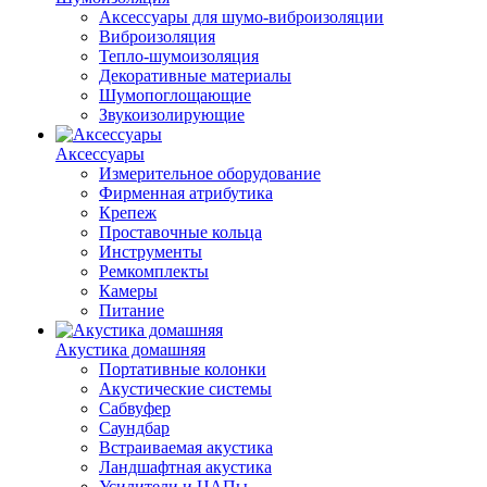
Аксессуары для шумо-виброизоляции
Виброизоляция
Тепло-шумоизоляция
Декоративные материалы
Шумопоглощающие
Звукоизолирующие
Аксессуары
Измерительное оборудование
Фирменная атрибутика
Крепеж
Проставочные кольца
Инструменты
Ремкомплекты
Камеры
Питание
Акустика домашняя
Портативные колонки
Акустические системы
Сабвуфер
Саундбар
Встраиваемая акустика
Ландшафтная акустика
Усилители и ЦАПы