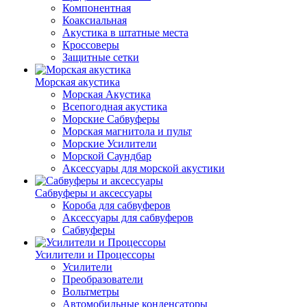
Компонентная
Коаксиальная
Акустика в штатные места
Кроссоверы
Защитные сетки
Морская акустика
Морская Акустика
Всепогодная акустика
Морские Сабвуферы
Морская магнитола и пульт
Морские Усилители
Морской Cаундбар
Аксессуары для морской акустики
Сабвуферы и аксессуары
Короба для сабвуферов
Аксессуары для сабвуферов
Сабвуферы
Усилители и Процессоры
Усилители
Преобразователи
Вольтметры
Автомобильные конденсаторы