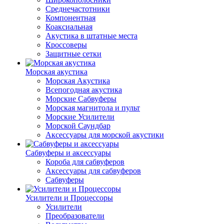
Среднечастотники
Компонентная
Коаксиальная
Акустика в штатные места
Кроссоверы
Защитные сетки
Морская акустика
Морская Акустика
Всепогодная акустика
Морские Сабвуферы
Морская магнитола и пульт
Морские Усилители
Морской Cаундбар
Аксессуары для морской акустики
Сабвуферы и аксессуары
Короба для сабвуферов
Аксессуары для сабвуферов
Сабвуферы
Усилители и Процессоры
Усилители
Преобразователи