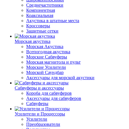
Среднечастотники
Компонентная
Коаксиальная
Акустика в штатные места
Кроссоверы
Защитные сетки
Морская акустика
Морская Акустика
Всепогодная акустика
Морские Сабвуферы
Морская магнитола и пульт
Морские Усилители
Морской Cаундбар
Аксессуары для морской акустики
Сабвуферы и аксессуары
Короба для сабвуферов
Аксессуары для сабвуферов
Сабвуферы
Усилители и Процессоры
Усилители
Преобразователи