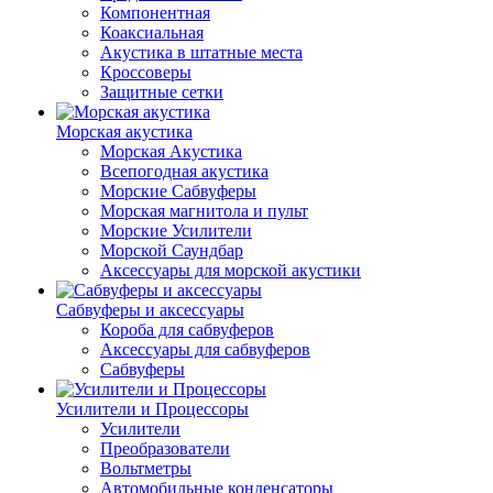
Компонентная
Коаксиальная
Акустика в штатные места
Кроссоверы
Защитные сетки
Морская акустика
Морская Акустика
Всепогодная акустика
Морские Сабвуферы
Морская магнитола и пульт
Морские Усилители
Морской Cаундбар
Аксессуары для морской акустики
Сабвуферы и аксессуары
Короба для сабвуферов
Аксессуары для сабвуферов
Сабвуферы
Усилители и Процессоры
Усилители
Преобразователи
Вольтметры
Автомобильные конденсаторы