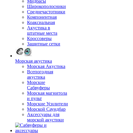
Мидбасы
Широкополосники
Среднечастотники
Компонентная
Коаксиальная
Акустика в
штатные места
Кроссоверы
Защитные сетки
Морская акустика
Морская Акустика
Всепогодная
акустика
Морские
Сабвуферы
Морская магнитола
и пульт
Морские Усилители
Морской Cаундбар
Аксессуары для
морской акустики