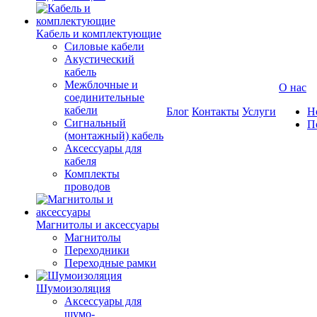
Кабель и комплектующие
Силовые кабели
Акустический
кабель
Межблочные и
О нас
соединительные
кабели
Блог
Контакты
Услуги
Н
Сигнальный
П
(монтажный) кабель
Аксессуары для
кабеля
Комплекты
проводов
Магнитолы и аксессуары
Магнитолы
Переходники
Переходные рамки
Шумоизоляция
Аксессуары для
шумо-