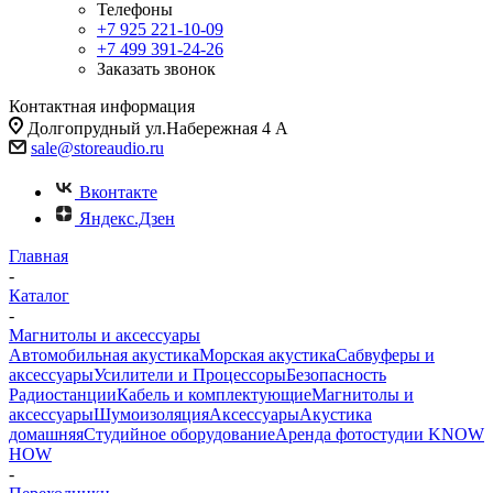
Телефоны
+7 925 221-10-09
+7 499 391-24-26
Заказать звонок
Контактная информация
Долгопрудный ул.Набережная 4 А
sale@storeaudio.ru
Вконтакте
Яндекс.Дзен
Главная
-
Каталог
-
Магнитолы и аксессуары
Автомобильная акустика
Морская акустика
Сабвуферы и
аксессуары
Усилители и Процессоры
Безопасность
Радиостанции
Кабель и комплектующие
Магнитолы и
аксессуары
Шумоизоляция
Аксессуары
Акустика
домашняя
Студийное оборудование
Аренда фотостудии KNOW
HOW
-