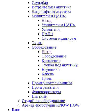
Саундбар
Встраиваемая акустика
Ландшафтная акустика
Усилители и ЦАПы
Назад
Усилители и ЦАПы
Усилители
ЦАПы
Системы мультирум
Экран
Оборудование
Назад
Оборудование
Крепления
Стойка под акустику
Наушники
Кабель
Гриль
Проигрыватели винила
Проигрыватели
Фонокорректоры
Питание
Студийное оборудование
Аренда фотостудии KNOW HOW
Блог