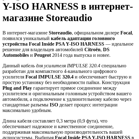
Y-ISO HARNESS в интернет-
магазине Storeaudio
В интернет-магазине
Storeaudio
, официальном дилере
Focal
,
появился уникальный
кабель адаптации головного
устройства Focal Inside PSA Y-ISO HARNESS
— идеальное
решение для владельцев автомобилей
Citroën
,
DS
Automobiles
и
Peugeot
2014 года выпуска и новее.
Данный
кабель для усилителя IMPULSE 320.4
специально
разработан для компактного 4-канального цифрового
усилителя
Focal IMPULSE 320.4
и обеспечивает быструю и
простую установку без необходимости пайки. Конструкция
Plug and Play
гарантирует прямое соединение между
усилителем и оригинальным головным устройством вашего
автомобиля, а подключение к удлинительному кабелю через
стандартные разъемы
ISO
делает процесс интеграции
максимально удобным.
Длина кабеля составляет 0,3 метра (0,9 фута), что
обеспечивает надежное и качественное соединение,
поддерживая максимальную производительность вашей
аудиосистемы. Выбирая
Focal Inside PSA Y-ISO HARNESS
в