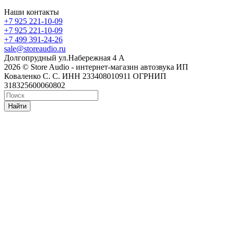
Наши контакты
+7 925 221-10-09
+7 925 221-10-09
+7 499 391-24-26
sale@storeaudio.ru
Долгопрудный ул.Набережная 4 А
2026 © Store Audio - интернет-магазин автозвука ИП
Коваленко С. С. ИНН 233408010911 ОГРНИП
318325600060802
Найти