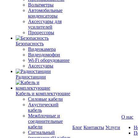
Вольтметры
Автомобильные
конденсаторы
Аксессуары для
усилителей
Процессоры
Безопасность
Видеокамера
Видеодомофон
Wi-Fi оборудование
Аксессуары
Радиостанции
Кабель и комплектующие
Силовые кабели
Акустический
кабель
Межблочные и
О нас
соединительные
кабели
Блог
Контакты
Услуги
Н
Сигнальный
П
(монтажный) кабель