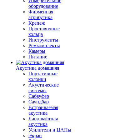
Измерительное
оборудование
Фирменная
атрибутика
Крепеж
Проставочные
кольца
Инструменты
Ремкомплекты
Камеры
Питание
Акустика домашняя
Портативные
колонки
Акустические
системы
Сабвуфер
Саундбар
Встраиваемая
акустика
Ландшафтная
акустика
Усилители и ЦАПы
Экран