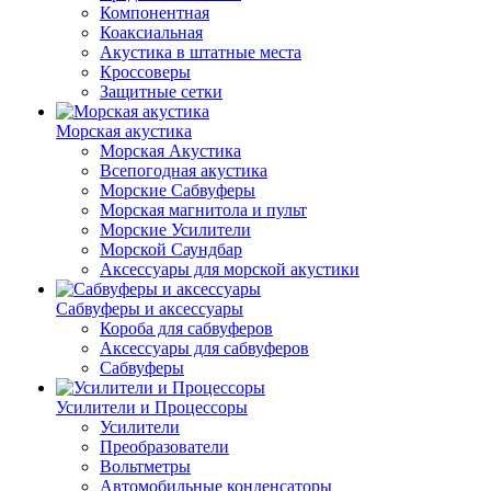
Компонентная
Коаксиальная
Акустика в штатные места
Кроссоверы
Защитные сетки
Морская акустика
Морская Акустика
Всепогодная акустика
Морские Сабвуферы
Морская магнитола и пульт
Морские Усилители
Морской Cаундбар
Аксессуары для морской акустики
Сабвуферы и аксессуары
Короба для сабвуферов
Аксессуары для сабвуферов
Сабвуферы
Усилители и Процессоры
Усилители
Преобразователи
Вольтметры
Автомобильные конденсаторы