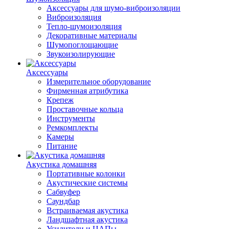
Аксессуары для шумо-виброизоляции
Виброизоляция
Тепло-шумоизоляция
Декоративные материалы
Шумопоглощающие
Звукоизолирующие
Аксессуары
Измерительное оборудование
Фирменная атрибутика
Крепеж
Проставочные кольца
Инструменты
Ремкомплекты
Камеры
Питание
Акустика домашняя
Портативные колонки
Акустические системы
Сабвуфер
Саундбар
Встраиваемая акустика
Ландшафтная акустика
Усилители и ЦАПы