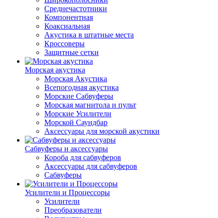
Среднечастотники
Компонентная
Коаксиальная
Акустика в штатные места
Кроссоверы
Защитные сетки
Морская акустика
Морская Акустика
Всепогодная акустика
Морские Сабвуферы
Морская магнитола и пульт
Морские Усилители
Морской Cаундбар
Аксессуары для морской акустики
Сабвуферы и аксессуары
Короба для сабвуферов
Аксессуары для сабвуферов
Сабвуферы
Усилители и Процессоры
Усилители
Преобразователи