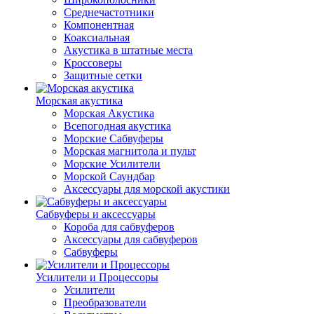
Среднечастотники
Компонентная
Коаксиальная
Акустика в штатные места
Кроссоверы
Защитные сетки
Морская акустика
Морская Акустика
Всепогодная акустика
Морские Сабвуферы
Морская магнитола и пульт
Морские Усилители
Морской Cаундбар
Аксессуары для морской акустики
Сабвуферы и аксессуары
Короба для сабвуферов
Аксессуары для сабвуферов
Сабвуферы
Усилители и Процессоры
Усилители
Преобразователи