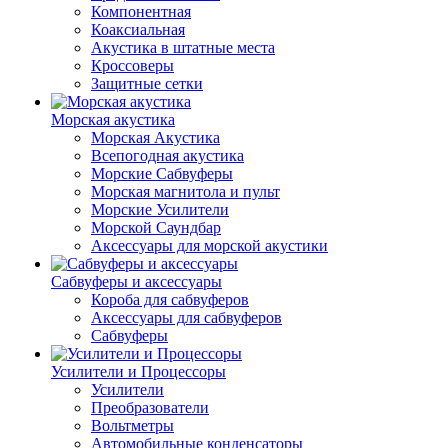
Компонентная
Коаксиальная
Акустика в штатные места
Кроссоверы
Защитные сетки
Морская акустика
Морская Акустика
Всепогодная акустика
Морские Сабвуферы
Морская магнитола и пульт
Морские Усилители
Морской Cаундбар
Аксессуары для морской акустики
Сабвуферы и аксессуары
Короба для сабвуферов
Аксессуары для сабвуферов
Сабвуферы
Усилители и Процессоры
Усилители
Преобразователи
Вольтметры
Автомобильные конденсаторы