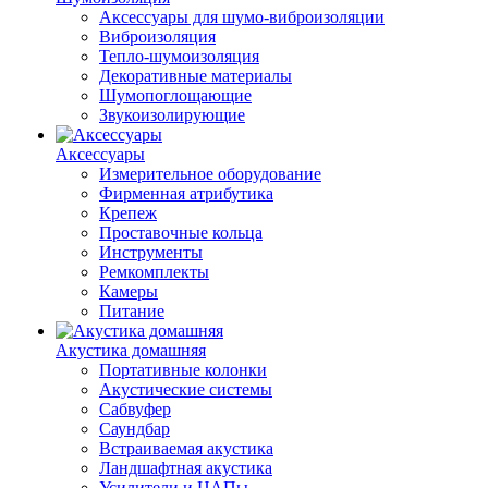
Аксессуары для шумо-виброизоляции
Виброизоляция
Тепло-шумоизоляция
Декоративные материалы
Шумопоглощающие
Звукоизолирующие
Аксессуары
Измерительное оборудование
Фирменная атрибутика
Крепеж
Проставочные кольца
Инструменты
Ремкомплекты
Камеры
Питание
Акустика домашняя
Портативные колонки
Акустические системы
Сабвуфер
Саундбар
Встраиваемая акустика
Ландшафтная акустика
Усилители и ЦАПы