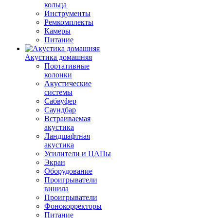
кольца
Инструменты
Ремкомплекты
Камеры
Питание
Акустика домашняя
Портативные
колонки
Акустические
системы
Сабвуфер
Саундбар
Встраиваемая
акустика
Ландшафтная
акустика
Усилители и ЦАПы
Экран
Оборудование
Проигрыватели
винила
Проигрыватели
Фонокорректоры
Питание