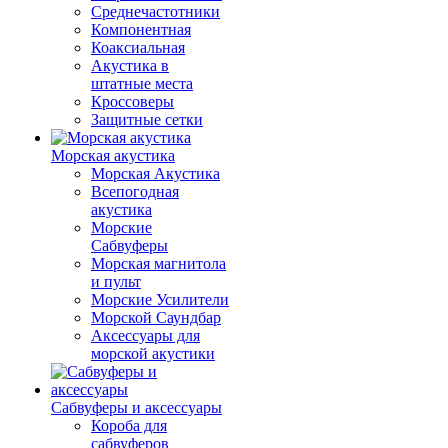
Среднечастотники
Компонентная
Коаксиальная
Акустика в
штатные места
Кроссоверы
Защитные сетки
Морская акустика
Морская Акустика
Всепогодная
акустика
Морские
Сабвуферы
Морская магнитола
и пульт
Морские Усилители
Морской Cаундбар
Аксессуары для
морской акустики
Сабвуферы и аксессуары
Короба для
сабвуферов