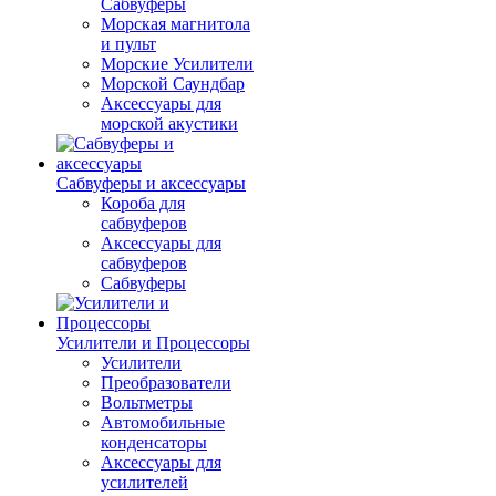
Сабвуферы
Морская магнитола
и пульт
Морские Усилители
Морской Cаундбар
Аксессуары для
морской акустики
Сабвуферы и аксессуары
Короба для
сабвуферов
Аксессуары для
сабвуферов
Сабвуферы
Усилители и Процессоры
Усилители
Преобразователи
Вольтметры
Автомобильные
конденсаторы
Аксессуары для
усилителей