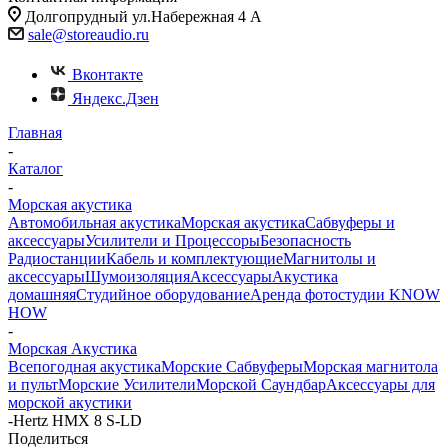
Долгопрудный ул.Набережная 4 А
sale@storeaudio.ru
Вконтакте
Яндекс.Дзен
Главная
-
Каталог
-
Морская акустика
Автомобильная акустика
Морская акустика
Сабвуферы и
аксессуары
Усилители и Процессоры
Безопасность
Радиостанции
Кабель и комплектующие
Магнитолы и
аксессуары
Шумоизоляция
Аксессуары
Акустика
домашняя
Студийное оборудование
Аренда фотостудии KNOW
HOW
-
Морская Акустика
Всепогодная акустика
Морские Сабвуферы
Морская магнитола
и пульт
Морские Усилители
Морской Cаундбар
Аксессуары для
морской акустики
-
Hertz HMX 8 S-LD
Поделиться