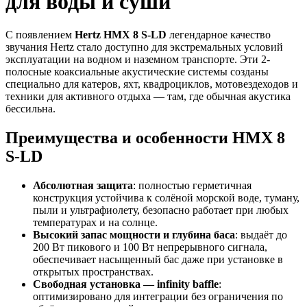
для воды и суши
С появлением
Hertz HMX 8 S-LD
легендарное качество
звучания Hertz стало доступно для экстремальных условий
эксплуатации на водном и наземном транспорте. Эти 2-
полосные коаксиальные акустические системы созданы
специально для катеров, яхт, квадроциклов, мотовездеходов и
техники для активного отдыха — там, где обычная акустика
бессильна.
Преимущества и особенности HMX 8
S-LD
Абсолютная защита
: полностью герметичная
конструкция устойчива к солёной морской воде, туману,
пыли и ультрафиолету, безопасно работает при любых
температурах и на солнце.
Высокий запас мощности и глубина баса
: выдаёт до
200 Вт пикового и 100 Вт непрерывного сигнала,
обеспечивает насыщенный бас даже при установке в
открытых пространствах.
Свободная установка — infinity baffle
:
оптимизировано для интеграции без ограничения по