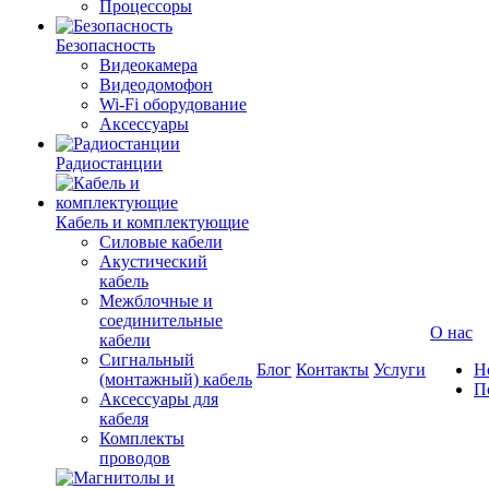
Процессоры
Безопасность
Видеокамера
Видеодомофон
Wi-Fi оборудование
Аксессуары
Радиостанции
Кабель и комплектующие
Силовые кабели
Акустический
кабель
Межблочные и
соединительные
О нас
кабели
Сигнальный
Блог
Контакты
Услуги
Н
(монтажный) кабель
П
Аксессуары для
кабеля
Комплекты
проводов