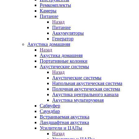
Ремкомплекты
Камеры
Питание
Назад
Питание
Аккумуляторы
Генератор
Акустика домашняя
Назад
Акустика домашняя
Портативные колонки
Акустические системы
Назад
Акустические системы
Напольная акустическая система
Полочная акустическая система
Акустика центрального канала
Акустика мультирумная
Сабвуфер
Саундбар
Встраиваемая акустика
Ландшафтная акустика
Усилители и ЦАПы
Назад