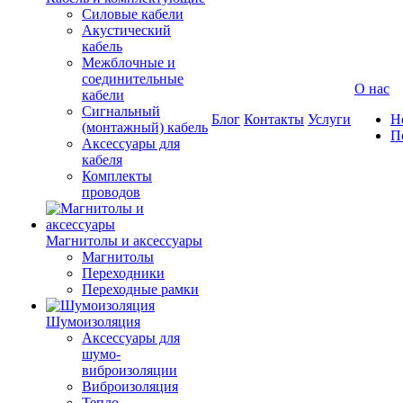
Силовые кабели
Акустический
кабель
Межблочные и
соединительные
О нас
кабели
Сигнальный
Блог
Контакты
Услуги
Н
(монтажный) кабель
П
Аксессуары для
кабеля
Комплекты
проводов
Магнитолы и аксессуары
Магнитолы
Переходники
Переходные рамки
Шумоизоляция
Аксессуары для
шумо-
виброизоляции
Виброизоляция
Тепло-