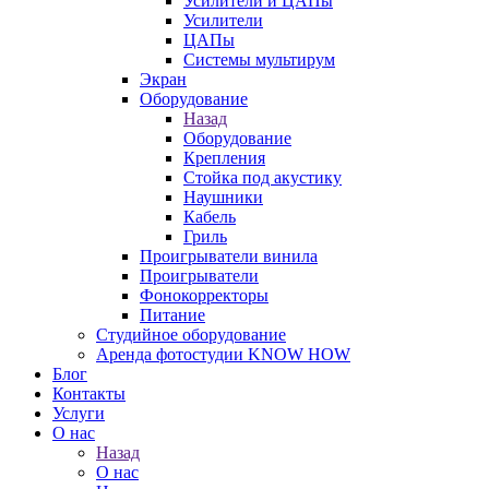
Усилители и ЦАПы
Усилители
ЦАПы
Системы мультирум
Экран
Оборудование
Назад
Оборудование
Крепления
Стойка под акустику
Наушники
Кабель
Гриль
Проигрыватели винила
Проигрыватели
Фонокорректоры
Питание
Студийное оборудование
Аренда фотостудии KNOW HOW
Блог
Контакты
Услуги
О нас
Назад
О нас