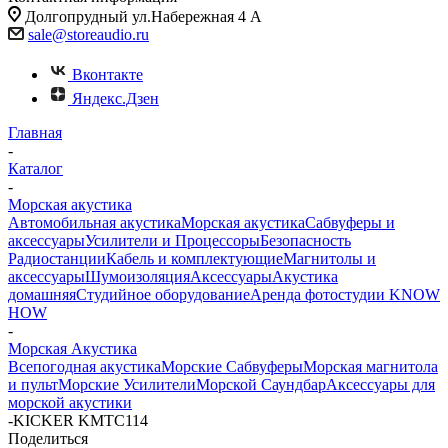
Долгопрудный ул.Набережная 4 А
sale@storeaudio.ru
Вконтакте
Яндекс.Дзен
Главная
-
Каталог
-
Морская акустика
Автомобильная акустика
Морская акустика
Сабвуферы и
аксессуары
Усилители и Процессоры
Безопасность
Радиостанции
Кабель и комплектующие
Магнитолы и
аксессуары
Шумоизоляция
Аксессуары
Акустика
домашняя
Студийное оборудование
Аренда фотостудии KNOW
HOW
-
Морская Акустика
Всепогодная акустика
Морские Сабвуферы
Морская магнитола
и пульт
Морские Усилители
Морской Cаундбар
Аксессуары для
морской акустики
-
KICKER KMTC114
Поделиться