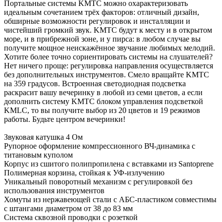
Портальные системы KMTC можно охарактеризовать
идеальным сочетанием трёх факторов: отличный дизайн,
обширные возможности регулировок и инсталляции и
чистейший громкий звук. KMTC будут к месту и в открытом
море, и в прибрежной зоне, и у пирса: в любом случае вы
получите мощное неискажённое звучание любимых мелодий.
Хотите более точно сориентировать системы на слушателей?
Нет ничего проще: регулировка направления осуществляется
без дополнительных инструментов. Смело вращайте KMTC
на 359 градусов. Встроенная светодиодная подсветка
раскрасит вашу вечеринку в любой из семи цветов, а если
дополнить систему KMTC блоком управления подсветкой
KMLC, то вы получите выбор из 20 цветов и 19 режимов
работы. Будьте центром вечеринки!
Звуковая катушка 4 Ом
Рупорное оформление компрессионного ВЧ-динамика с
титановым куполом
Корпус из сшитого полипропилена с вставками из Santoprene
Полимерная корзина, стойкая к УФ-излучению
Уникальный поворотный механизм с регулировкой без
использования инструментов
Хомуты из нержавеющей стали с АБС-пластиком совместимы
с штангами диаметром от 38 до 83 мм
Система сквозной проводки с розеткой