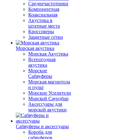
Среднечастотники
Компонентная
Коаксиальная
Акустика в
штатные места
Кроссоверы
Защитные сетки
Морская акустика
Морская Акустика
Всепогодная
акустика
Морские
Сабвуферы
Морская магнитола
и пульт
Морские Усилители
Морской Cаундбар
Аксессуары для
морской акустики
Сабвуферы и аксессуары
Короба для
сабвуферов