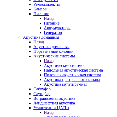
Ремкомплекты
Камеры
Питание
Назад
Питание
Аккумуляторы
Генератор
Акустика домашняя
Назад
Акустика домашняя
Портативные колонки
Акустические системы
Назад
Акустические системы
Напольная акустическая система
Полочная акустическая система
Акустика центрального канала
Акустика мультирумная
Сабвуфер
Саундбар
Встраиваемая акустика
Ландшафтная акустика
Усилители и ЦАПы
Назад