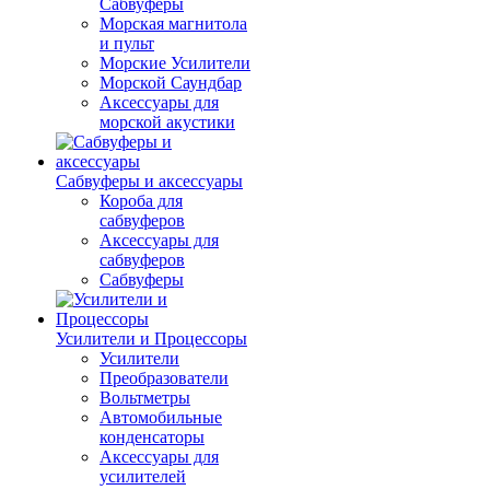
Сабвуферы
Морская магнитола
и пульт
Морские Усилители
Морской Cаундбар
Аксессуары для
морской акустики
Сабвуферы и аксессуары
Короба для
сабвуферов
Аксессуары для
сабвуферов
Сабвуферы
Усилители и Процессоры
Усилители
Преобразователи
Вольтметры
Автомобильные
конденсаторы
Аксессуары для
усилителей