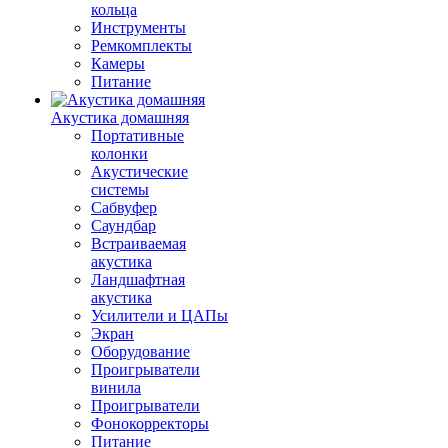
кольца
Инструменты
Ремкомплекты
Камеры
Питание
Акустика домашняя
Портативные
колонки
Акустические
системы
Сабвуфер
Саундбар
Встраиваемая
акустика
Ландшафтная
акустика
Усилители и ЦАПы
Экран
Оборудование
Проигрыватели
винила
Проигрыватели
Фонокорректоры
Питание