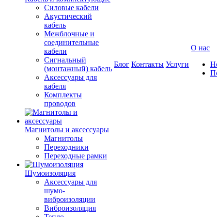
Силовые кабели
Акустический
кабель
Межблочные и
соединительные
О нас
кабели
Сигнальный
Блог
Контакты
Услуги
Н
(монтажный) кабель
П
Аксессуары для
кабеля
Комплекты
проводов
Магнитолы и аксессуары
Магнитолы
Переходники
Переходные рамки
Шумоизоляция
Аксессуары для
шумо-
виброизоляции
Виброизоляция
Тепло-