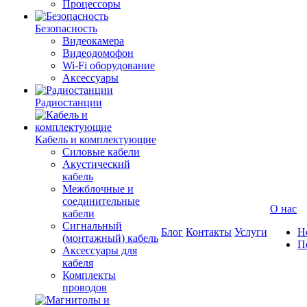
Процессоры
Безопасность
Видеокамера
Видеодомофон
Wi-Fi оборудование
Аксессуары
Радиостанции
Кабель и комплектующие
Силовые кабели
Акустический
кабель
Межблочные и
соединительные
О нас
кабели
Сигнальный
Блог
Контакты
Услуги
Н
(монтажный) кабель
П
Аксессуары для
кабеля
Комплекты
проводов