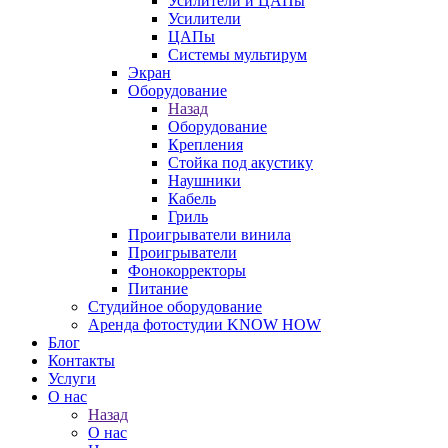
Усилители и ЦАПы
Усилители
ЦАПы
Системы мультирум
Экран
Оборудование
Назад
Оборудование
Крепления
Стойка под акустику
Наушники
Кабель
Гриль
Проигрыватели винила
Проигрыватели
Фонокорректоры
Питание
Студийное оборудование
Аренда фотостудии KNOW HOW
Блог
Контакты
Услуги
О нас
Назад
О нас