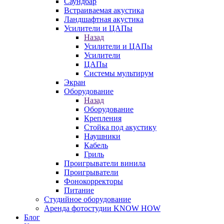
Саундбар
Встраиваемая акустика
Ландшафтная акустика
Усилители и ЦАПы
Назад
Усилители и ЦАПы
Усилители
ЦАПы
Системы мультирум
Экран
Оборудование
Назад
Оборудование
Крепления
Стойка под акустику
Наушники
Кабель
Гриль
Проигрыватели винила
Проигрыватели
Фонокорректоры
Питание
Студийное оборудование
Аренда фотостудии KNOW HOW
Блог