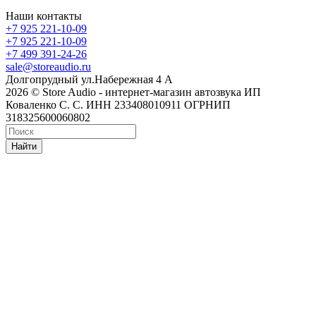
Наши контакты
+7 925 221-10-09
+7 925 221-10-09
+7 499 391-24-26
sale@storeaudio.ru
Долгопрудный ул.Набережная 4 А
2026 © Store Audio - интернет-магазин автозвука ИП
Коваленко С. С. ИНН 233408010911 ОГРНИП
318325600060802
Найти