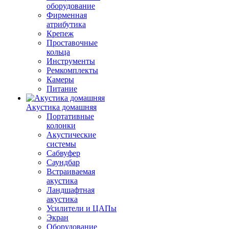
оборудование
Фирменная
атрибутика
Крепеж
Проставочные
кольца
Инструменты
Ремкомплекты
Камеры
Питание
Акустика домашняя
Портативные
колонки
Акустические
системы
Сабвуфер
Саундбар
Встраиваемая
акустика
Ландшафтная
акустика
Усилители и ЦАПы
Экран
Оборудование