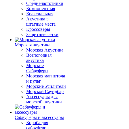
Среднечастотники
Компонентная
Коаксиальная
Акустика в
штатные места
Кроссоверы
Защитные сетки
Морская акустика
Морская Акустика
Всепогодная
акустика
Морские
Сабвуферы
Морская магнитола
и пульт
Морские Усилители
Морской Cаундбар
Аксессуары для
морской акустики
Сабвуферы и аксессуары
Короба для
сабвуферов