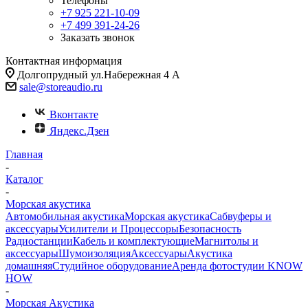
Телефоны
+7 925 221-10-09
+7 499 391-24-26
Заказать звонок
Контактная информация
Долгопрудный ул.Набережная 4 А
sale@storeaudio.ru
Вконтакте
Яндекс.Дзен
Главная
-
Каталог
-
Морская акустика
Автомобильная акустика
Морская акустика
Сабвуферы и
аксессуары
Усилители и Процессоры
Безопасность
Радиостанции
Кабель и комплектующие
Магнитолы и
аксессуары
Шумоизоляция
Аксессуары
Акустика
домашняя
Студийное оборудование
Аренда фотостудии KNOW
HOW
-
Морская Акустика