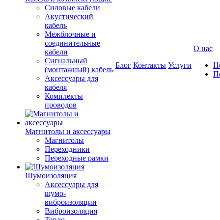
Силовые кабели
Акустический
кабель
Межблочные и
соединительные
О нас
кабели
Сигнальный
Блог
Контакты
Услуги
Н
(монтажный) кабель
П
Аксессуары для
кабеля
Комплекты
проводов
Магнитолы и аксессуары
Магнитолы
Переходники
Переходные рамки
Шумоизоляция
Аксессуары для
шумо-
виброизоляции
Виброизоляция
Тепло-