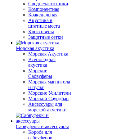
Среднечастотники
Компонентная
Коаксиальная
Акустика в
штатные места
Кроссоверы
Защитные сетки
Морская акустика
Морская Акустика
Всепогодная
акустика
Морские
Сабвуферы
Морская магнитола
и пульт
Морские Усилители
Морской Cаундбар
Аксессуары для
морской акустики
Сабвуферы и аксессуары
Короба для
сабвуферов