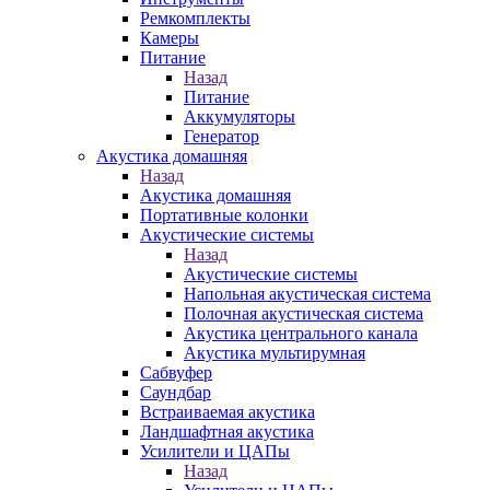
Ремкомплекты
Камеры
Питание
Назад
Питание
Аккумуляторы
Генератор
Акустика домашняя
Назад
Акустика домашняя
Портативные колонки
Акустические системы
Назад
Акустические системы
Напольная акустическая система
Полочная акустическая система
Акустика центрального канала
Акустика мультирумная
Сабвуфер
Саундбар
Встраиваемая акустика
Ландшафтная акустика
Усилители и ЦАПы
Назад