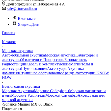
Долгопрудный ул.Набережная 4 А
sale@storeaudio.ru
Вконтакте
Яндекс.Дзен
Главная
-
Каталог
-
Морская акустика
Автомобильная акустика
Морская акустика
Сабвуферы и
аксессуары
Усилители и Процессоры
Безопасность
Радиостанции
Кабель и комплектующие
Магнитолы и
аксессуары
Шумоизоляция
Аксессуары
Акустика
домашняя
Студийное оборудование
Аренда фотостудии KNOW
HOW
-
Всепогодная акустика
Морская Акустика
Морские Сабвуферы
Морская магнитола и
пульт
Морские Усилители
Морской Cаундбар
Аксессуары для
морской акустики
-
Sonance Mariner MX 86 Black
Поделиться