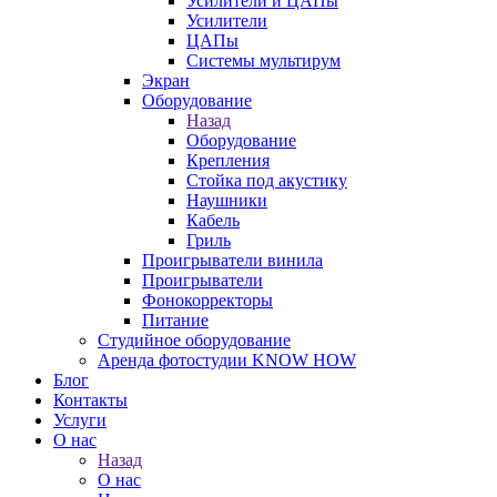
Усилители и ЦАПы
Усилители
ЦАПы
Системы мультирум
Экран
Оборудование
Назад
Оборудование
Крепления
Стойка под акустику
Наушники
Кабель
Гриль
Проигрыватели винила
Проигрыватели
Фонокорректоры
Питание
Студийное оборудование
Аренда фотостудии KNOW HOW
Блог
Контакты
Услуги
О нас
Назад
О нас