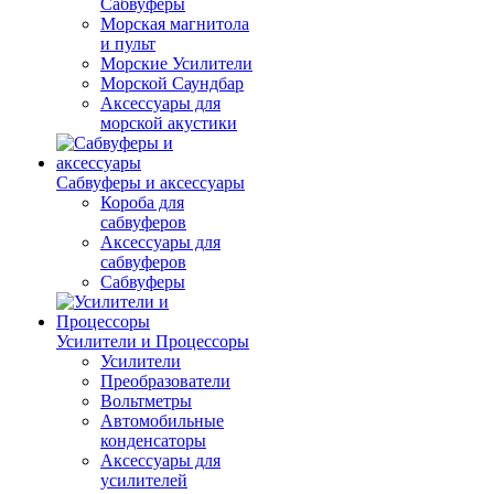
Сабвуферы
Морская магнитола
и пульт
Морские Усилители
Морской Cаундбар
Аксессуары для
морской акустики
Сабвуферы и аксессуары
Короба для
сабвуферов
Аксессуары для
сабвуферов
Сабвуферы
Усилители и Процессоры
Усилители
Преобразователи
Вольтметры
Автомобильные
конденсаторы
Аксессуары для
усилителей