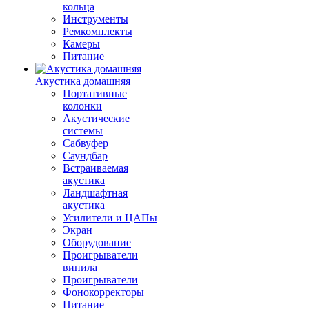
кольца
Инструменты
Ремкомплекты
Камеры
Питание
Акустика домашняя
Портативные
колонки
Акустические
системы
Сабвуфер
Саундбар
Встраиваемая
акустика
Ландшафтная
акустика
Усилители и ЦАПы
Экран
Оборудование
Проигрыватели
винила
Проигрыватели
Фонокорректоры
Питание