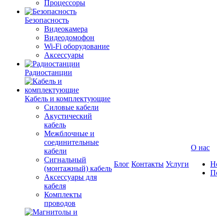
Процессоры
Безопасность
Видеокамера
Видеодомофон
Wi-Fi оборудование
Аксессуары
Радиостанции
Кабель и комплектующие
Силовые кабели
Акустический
кабель
Межблочные и
соединительные
О нас
кабели
Сигнальный
Блог
Контакты
Услуги
Н
(монтажный) кабель
П
Аксессуары для
кабеля
Комплекты
проводов