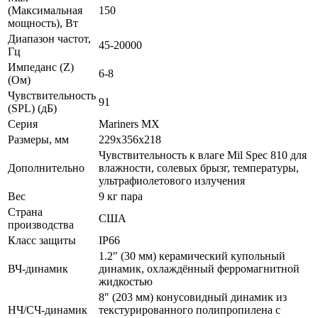
(Максимальная
150
мощность), Вт
Диапазон частот,
45-20000
Гц
Импеданс (Z)
6-8
(Ом)
Чувствительность
91
(SPL) (дБ)
Серия
Mariners MX
Размеры, мм
229x356x218
Чувствительность к влаге Mil Spec 810 для
Дополнительно
влажности, солевых брызг, температуры,
ультрафиолетового излучения
Вес
9 кг пара
Страна
США
производства
Класс защиты
IP66
1.2″ (30 мм) керамический купольный
ВЧ-динамик
динамик, охлаждённый ферромагнитной
жидкостью
8″ (203 мм) конусовидный динамик из
НЧ/СЧ-динамик
текстурированного полипропилена с