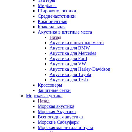
Твитеры
Мидбасы
Широкополосники
Среднечастотники
Компонентная
Коаксиальная
Акустика в штатные места
Назад
Акустика в штатные места
Акустика для BMW
Акустика для Mercedes
Акустика для Ford
Акустика для VW
Акустика для Harley-Davidson
Акустика для Toyota
Акустика для Tesla
Кроссоверы
Защитные сетки
Морская акустика
Назад
Морская акустика
Морская Акустика
Всепогодная акустика
Морские Сабвуферы
Морская магнитола и пульт