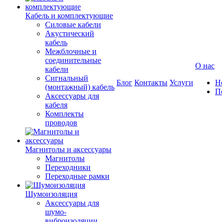
Кабель и комплектующие
Силовые кабели
Акустический
кабель
Межблочные и
соединительные
О нас
кабели
Сигнальный
Блог
Контакты
Услуги
Н
(монтажный) кабель
П
Аксессуары для
кабеля
Комплекты
проводов
Магнитолы и аксессуары
Магнитолы
Переходники
Переходные рамки
Шумоизоляция
Аксессуары для
шумо-
виброизоляции