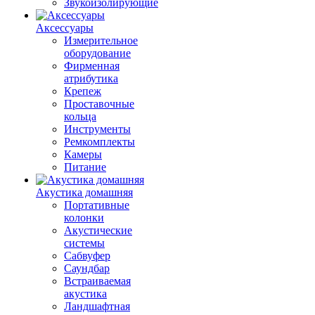
Звукоизолирующие
Аксессуары
Измерительное
оборудование
Фирменная
атрибутика
Крепеж
Проставочные
кольца
Инструменты
Ремкомплекты
Камеры
Питание
Акустика домашняя
Портативные
колонки
Акустические
системы
Сабвуфер
Саундбар
Встраиваемая
акустика
Ландшафтная