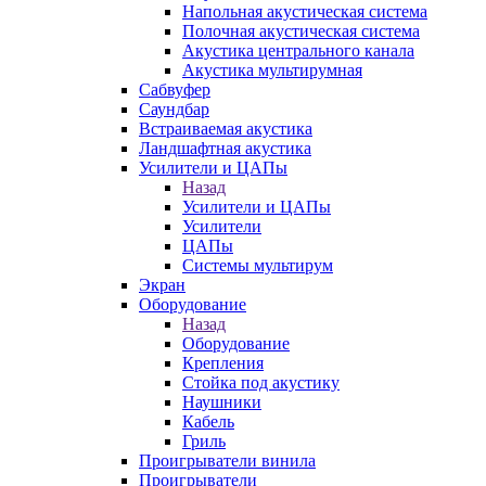
Напольная акустическая система
Полочная акустическая система
Акустика центрального канала
Акустика мультирумная
Сабвуфер
Саундбар
Встраиваемая акустика
Ландшафтная акустика
Усилители и ЦАПы
Назад
Усилители и ЦАПы
Усилители
ЦАПы
Системы мультирум
Экран
Оборудование
Назад
Оборудование
Крепления
Стойка под акустику
Наушники
Кабель
Гриль
Проигрыватели винила
Проигрыватели