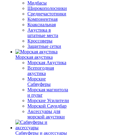
Мидбасы
Широкополосники
Среднечастотники
Компонентная
Коаксиальная
Акустика в
штатные места
Кроссоверы
Защитные сетки
Морская акустика
Морская Акустика
Всепогодная
акустика
Морские
Сабвуферы
Морская магнитола
и пульт
Морские Усилители
Морской Cаундбар
Аксессуары для
морской акустики
Сабвуферы и аксессуары