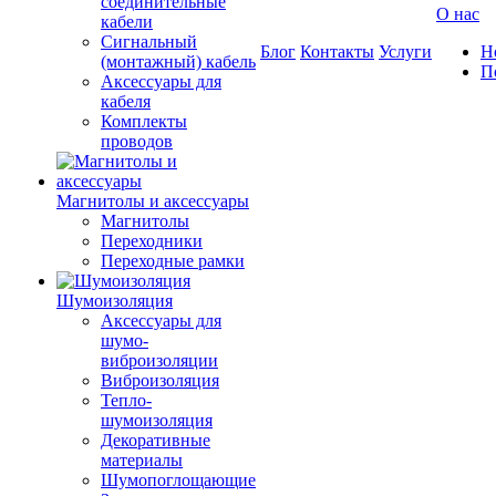
соединительные
О нас
кабели
Сигнальный
Блог
Контакты
Услуги
Н
(монтажный) кабель
П
Аксессуары для
кабеля
Комплекты
проводов
Магнитолы и аксессуары
Магнитолы
Переходники
Переходные рамки
Шумоизоляция
Аксессуары для
шумо-
виброизоляции
Виброизоляция
Тепло-
шумоизоляция
Декоративные
материалы
Шумопоглощающие