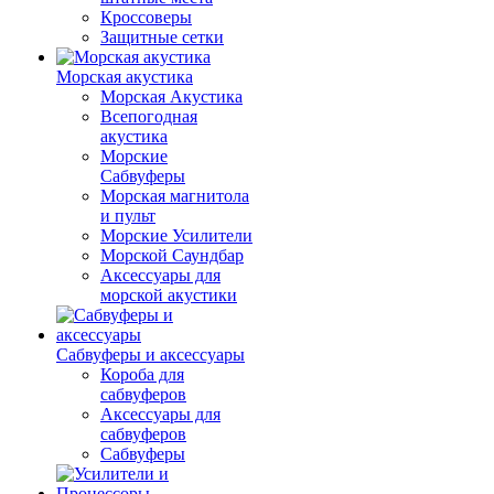
Кроссоверы
Защитные сетки
Морская акустика
Морская Акустика
Всепогодная
акустика
Морские
Сабвуферы
Морская магнитола
и пульт
Морские Усилители
Морской Cаундбар
Аксессуары для
морской акустики
Сабвуферы и аксессуары
Короба для
сабвуферов
Аксессуары для
сабвуферов
Сабвуферы