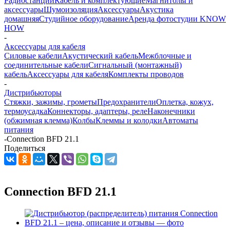
Радиостанции
Кабель и комплектующие
Магнитолы и
аксессуары
Шумоизоляция
Аксессуары
Акустика
домашняя
Студийное оборудование
Аренда фотостудии KNOW
HOW
-
Аксессуары для кабеля
Силовые кабели
Акустический кабель
Межблочные и
соединительные кабели
Сигнальный (монтажный)
кабель
Аксессуары для кабеля
Комплекты проводов
-
Дистрибьюторы
Стяжки, зажимы, грометы
Предохранители
Оплетка, кожух,
термоусадка
Коннекторы, адаптеры, реле
Наконечники
(обжимная клемма)
Колбы
Клеммы и колодки
Автоматы
питания
-
Connection BFD 21.1
Поделиться
Connection BFD 21.1