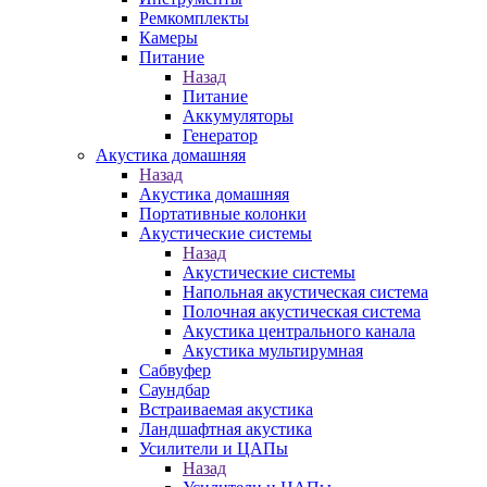
Ремкомплекты
Камеры
Питание
Назад
Питание
Аккумуляторы
Генератор
Акустика домашняя
Назад
Акустика домашняя
Портативные колонки
Акустические системы
Назад
Акустические системы
Напольная акустическая система
Полочная акустическая система
Акустика центрального канала
Акустика мультирумная
Сабвуфер
Саундбар
Встраиваемая акустика
Ландшафтная акустика
Усилители и ЦАПы
Назад