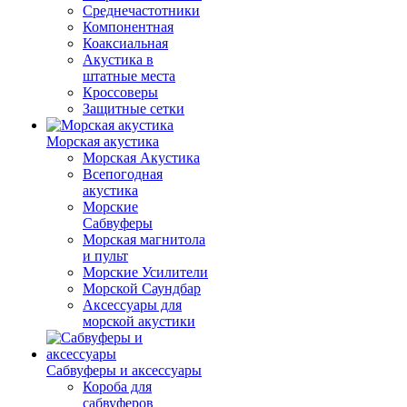
Среднечастотники
Компонентная
Коаксиальная
Акустика в
штатные места
Кроссоверы
Защитные сетки
Морская акустика
Морская Акустика
Всепогодная
акустика
Морские
Сабвуферы
Морская магнитола
и пульт
Морские Усилители
Морской Cаундбар
Аксессуары для
морской акустики
Сабвуферы и аксессуары
Короба для
сабвуферов