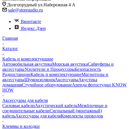
Долгопрудный ул.Набережная 4 А
sale@storeaudio.ru
Вконтакте
Яндекс.Дзен
Главная
-
Каталог
-
Кабель и комплектующие
Автомобильная акустика
Морская акустика
Сабвуферы и
аксессуары
Усилители и Процессоры
Безопасность
Радиостанции
Кабель и комплектующие
Магнитолы и
аксессуары
Шумоизоляция
Аксессуары
Акустика
домашняя
Студийное оборудование
Аренда фотостудии KNOW
HOW
-
Аксессуары для кабеля
Силовые кабели
Акустический кабель
Межблочные и
соединительные кабели
Сигнальный (монтажный)
кабель
Аксессуары для кабеля
Комплекты проводов
-
Клеммы и колодки