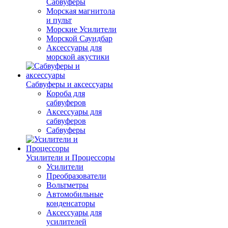
Сабвуферы
Морская магнитола
и пульт
Морские Усилители
Морской Cаундбар
Аксессуары для
морской акустики
Сабвуферы и аксессуары
Короба для
сабвуферов
Аксессуары для
сабвуферов
Сабвуферы
Усилители и Процессоры
Усилители
Преобразователи
Вольтметры
Автомобильные
конденсаторы
Аксессуары для
усилителей