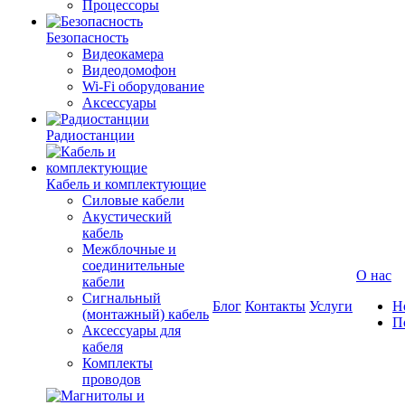
Процессоры
Безопасность
Видеокамера
Видеодомофон
Wi-Fi оборудование
Аксессуары
Радиостанции
Кабель и комплектующие
Силовые кабели
Акустический
кабель
Межблочные и
соединительные
О нас
кабели
Сигнальный
Блог
Контакты
Услуги
Н
(монтажный) кабель
П
Аксессуары для
кабеля
Комплекты
проводов