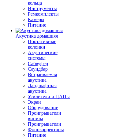
кольца
Инструменты
Ремкомплекты
Камеры
Питание
Акустика домашняя
Портативные
колонки
Акустические
системы
Сабвуфер
Саундбар
Встраиваемая
акустика
Ландшафтная
акустика
Усилители и ЦАПы
Экран
Оборудование
Проигрыватели
винила
Проигрыватели
Фонокорректоры
Питание