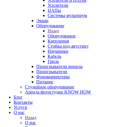
Усилители и ЦАПы
Усилители
ЦАПы
Системы мультирум
Экран
Оборудование
Назад
Оборудование
Крепления
Стойка под акустику
Наушники
Кабель
Гриль
Проигрыватели винила
Проигрыватели
Фонокорректоры
Питание
Студийное оборудование
Аренда фотостудии KNOW HOW
Блог
Контакты
Услуги
О нас
Назад
О нас