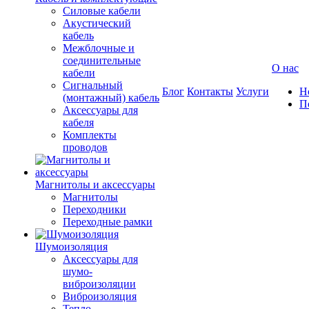
Силовые кабели
Акустический
кабель
Межблочные и
соединительные
О нас
кабели
Сигнальный
Блог
Контакты
Услуги
Н
(монтажный) кабель
П
Аксессуары для
кабеля
Комплекты
проводов
Магнитолы и аксессуары
Магнитолы
Переходники
Переходные рамки
Шумоизоляция
Аксессуары для
шумо-
виброизоляции
Виброизоляция
Тепло-