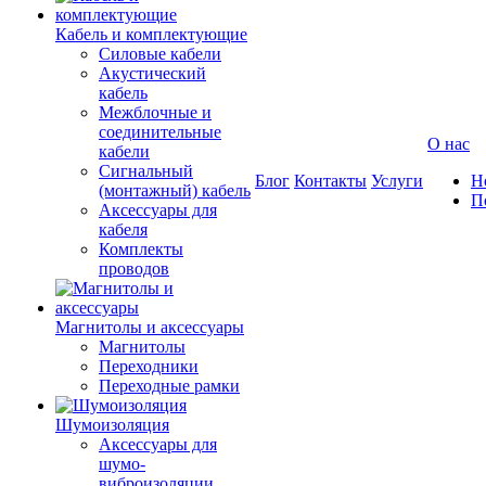
Кабель и комплектующие
Силовые кабели
Акустический
кабель
Межблочные и
соединительные
О нас
кабели
Сигнальный
Блог
Контакты
Услуги
Н
(монтажный) кабель
П
Аксессуары для
кабеля
Комплекты
проводов
Магнитолы и аксессуары
Магнитолы
Переходники
Переходные рамки
Шумоизоляция
Аксессуары для
шумо-
виброизоляции