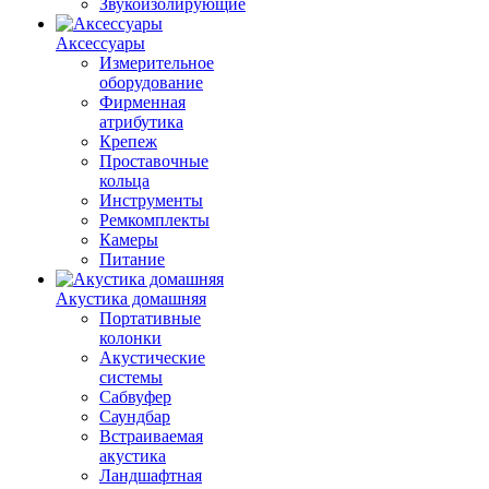
Звукоизолирующие
Аксессуары
Измерительное
оборудование
Фирменная
атрибутика
Крепеж
Проставочные
кольца
Инструменты
Ремкомплекты
Камеры
Питание
Акустика домашняя
Портативные
колонки
Акустические
системы
Сабвуфер
Саундбар
Встраиваемая
акустика
Ландшафтная