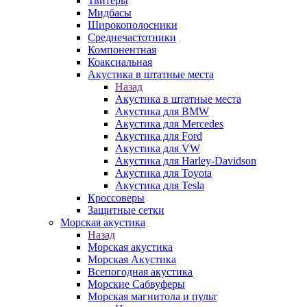
Твитеры
Мидбасы
Широкополосники
Среднечастотники
Компонентная
Коаксиальная
Акустика в штатные места
Назад
Акустика в штатные места
Акустика для BMW
Акустика для Mercedes
Акустика для Ford
Акустика для VW
Акустика для Harley-Davidson
Акустика для Toyota
Акустика для Tesla
Кроссоверы
Защитные сетки
Морская акустика
Назад
Морская акустика
Морская Акустика
Всепогодная акустика
Морские Сабвуферы
Морская магнитола и пульт