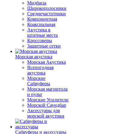
Мидбасы
Широкополосники
Среднечастотники
Компонентная
Коаксиальная
Акустика в
штатные места
Кроссоверы
Защитные сетки
Морская акустика
Морская Акустика
Всепогодная
акустика
Морские
Сабвуферы
Морская магнитола
и пульт
Морские Усилители
Морской Cаундбар
Аксессуары для
морской акустики
Сабвуферы и аксессуары