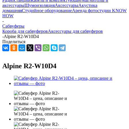
Радиостанции
Кабель и комплектующие
Магнитолы и
аксессуары
Шумоизоляция
Аксессуары
Акустика
домашняя
Студийное оборудование
Аренда фотостудии KNOW
HOW
-
Сабвуферы
Короба для сабвуферов
Аксессуары для сабвуферов
-
Alpine R2-W10D4
Поделиться
Alpine R2-W10D4