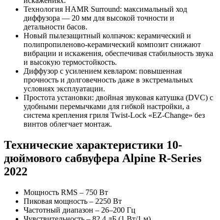
искажениях.
Технология HAMR Surround: максимальный ход
диффузора — 20 мм для высокой точности и
детальности басов.
Новый пылезащитный колпачок: керамический и
полипропиленово-керамический композит снижают
вибрации и искажения, обеспечивая стабильность звука
и высокую термостойкость.
Диффузор с усилением кевларом: повышенная
прочность и долговечность даже в экстремальных
условиях эксплуатации.
Простота установки: двойная звуковая катушка (DVC) с
удобными перемычками для гибкой настройки, а
система крепления гриля Twist-Lock «EZ-Change» без
винтов облегчает монтаж.
Технические характеристики 10-
дюймового сабвуфера Alpine R-Series
2022
Мощность RMS – 750 Вт
Пиковая мощность – 2250 Вт
Частотный диапазон – 26–200 Гц
Чувствительность – 82,4 дБ (1 Вт/1 м)