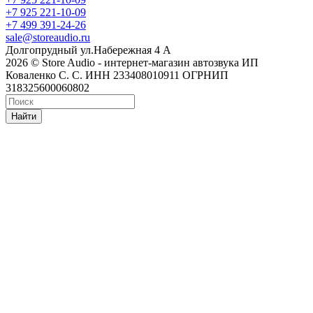
+7 925 221-10-09
+7 499 391-24-26
sale@storeaudio.ru
Долгопрудный ул.Набережная 4 А
2026 © Store Audio - интернет-магазин автозвука ИП
Коваленко С. С. ИНН 233408010911 ОГРНИП
318325600060802
Найти