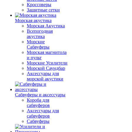
Кроссоверы
Защитные сетки
Морская акустика
Морская Акустика
Всепогодная
акустика
Морские
Сабвуферы
Морская магнитола
и пульт
Морские Усилители
Морской Cаундбар
Аксессуары для
морской акустики
Сабвуферы и аксессуары
Короба для
сабвуферов
Аксессуары для
сабвуферов
Сабвуферы