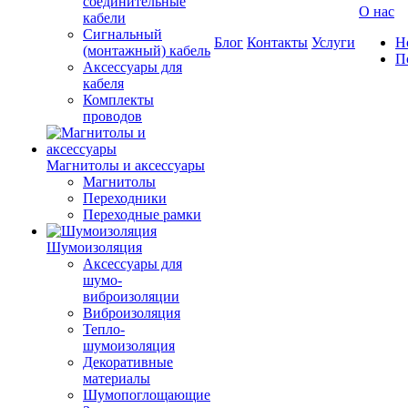
соединительные
О нас
кабели
Сигнальный
Блог
Контакты
Услуги
Н
(монтажный) кабель
П
Аксессуары для
кабеля
Комплекты
проводов
Магнитолы и аксессуары
Магнитолы
Переходники
Переходные рамки
Шумоизоляция
Аксессуары для
шумо-
виброизоляции
Виброизоляция
Тепло-
шумоизоляция
Декоративные
материалы
Шумопоглощающие