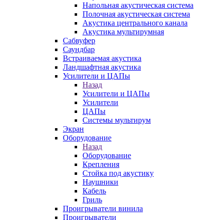
Напольная акустическая система
Полочная акустическая система
Акустика центрального канала
Акустика мультирумная
Сабвуфер
Саундбар
Встраиваемая акустика
Ландшафтная акустика
Усилители и ЦАПы
Назад
Усилители и ЦАПы
Усилители
ЦАПы
Системы мультирум
Экран
Оборудование
Назад
Оборудование
Крепления
Стойка под акустику
Наушники
Кабель
Гриль
Проигрыватели винила
Проигрыватели