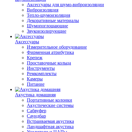
Аксессуары для шумо-виброизоляции
Виброизоляция
Тепло-шумоизоляция
Декоративные материалы
Шумопоглощающие
Звукоизолирующие
Аксессуары
Измерительное оборудование
Фирменная атрибутика
Крепеж
Проставочные кольца
Инструменты
Ремкомплекты
Камеры
Питание
Акустика домашняя
Портативные колонки
Акустические системы
Сабвуфер
Саундбар
Встраиваемая акустика
Ландшафтная акустика
Усилители и ЦАПы