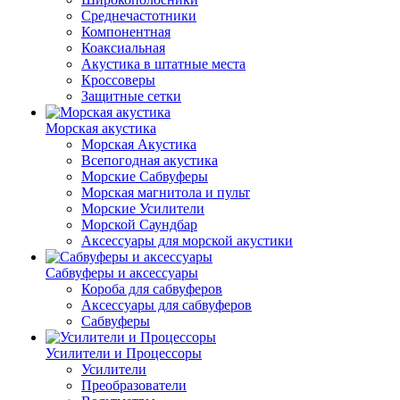
Среднечастотники
Компонентная
Коаксиальная
Акустика в штатные места
Кроссоверы
Защитные сетки
Морская акустика
Морская Акустика
Всепогодная акустика
Морские Сабвуферы
Морская магнитола и пульт
Морские Усилители
Морской Cаундбар
Аксессуары для морской акустики
Сабвуферы и аксессуары
Короба для сабвуферов
Аксессуары для сабвуферов
Сабвуферы
Усилители и Процессоры
Усилители
Преобразователи