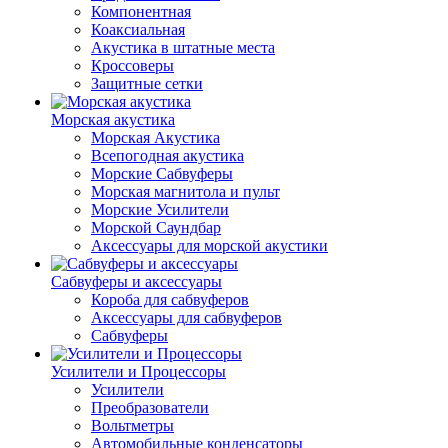
Компонентная
Коаксиальная
Акустика в штатные места
Кроссоверы
Защитные сетки
Морская акустика
Морская Акустика
Всепогодная акустика
Морские Сабвуферы
Морская магнитола и пульт
Морские Усилители
Морской Cаундбар
Аксессуары для морской акустики
Сабвуферы и аксессуары
Короба для сабвуферов
Аксессуары для сабвуферов
Сабвуферы
Усилители и Процессоры
Усилители
Преобразователи
Вольтметры
Автомобильные конденсаторы