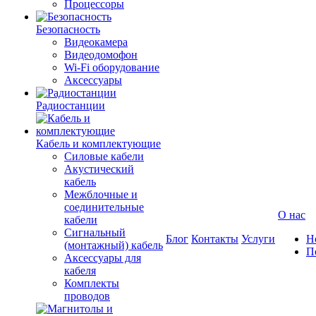
Процессоры
Безопасность
Видеокамера
Видеодомофон
Wi-Fi оборудование
Аксессуары
Радиостанции
Кабель и комплектующие
Силовые кабели
Акустический
кабель
Межблочные и
соединительные
О нас
кабели
Сигнальный
Блог
Контакты
Услуги
Н
(монтажный) кабель
П
Аксессуары для
кабеля
Комплекты
проводов