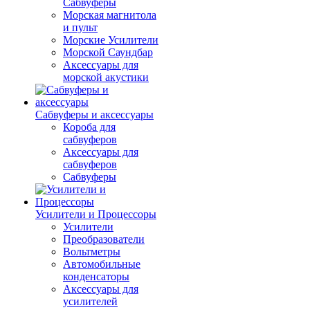
Сабвуферы
Морская магнитола
и пульт
Морские Усилители
Морской Cаундбар
Аксессуары для
морской акустики
Сабвуферы и аксессуары
Короба для
сабвуферов
Аксессуары для
сабвуферов
Сабвуферы
Усилители и Процессоры
Усилители
Преобразователи
Вольтметры
Автомобильные
конденсаторы
Аксессуары для
усилителей