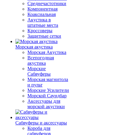
Среднечастотники
Компонентная
Коаксиальная
Акустика в
штатные места
Кроссоверы
Защитные сетки
Морская акустика
Морская Акустика
Всепогодная
акустика
Морские
Сабвуферы
Морская магнитола
и пульт
Морские Усилители
Морской Cаундбар
Аксессуары для
морской акустики
Сабвуферы и аксессуары
Короба для
сабвуферов