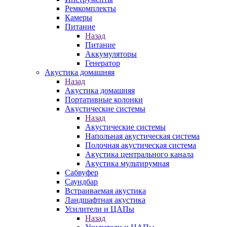
Ремкомплекты
Камеры
Питание
Назад
Питание
Аккумуляторы
Генератор
Акустика домашняя
Назад
Акустика домашняя
Портативные колонки
Акустические системы
Назад
Акустические системы
Напольная акустическая система
Полочная акустическая система
Акустика центрального канала
Акустика мультирумная
Сабвуфер
Саундбар
Встраиваемая акустика
Ландшафтная акустика
Усилители и ЦАПы
Назад