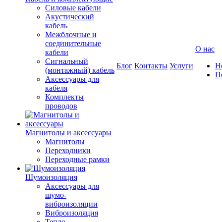
Силовые кабели
Акустический
кабель
Межблочные и
соединительные
О нас
кабели
Сигнальный
Блог
Контакты
Услуги
Н
(монтажный) кабель
П
Аксессуары для
кабеля
Комплекты
проводов
Магнитолы и аксессуары
Магнитолы
Переходники
Переходные рамки
Шумоизоляция
Аксессуары для
шумо-
виброизоляции
Виброизоляция
Тепло-