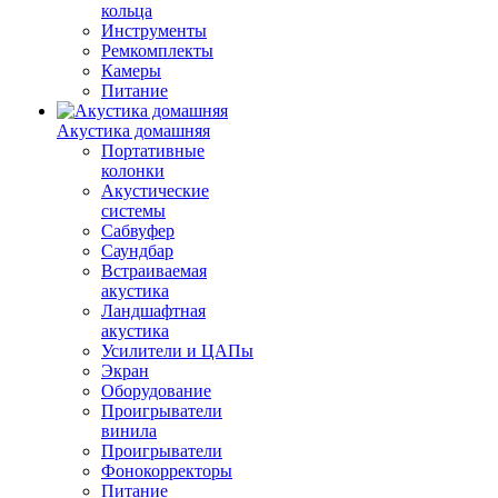
кольца
Инструменты
Ремкомплекты
Камеры
Питание
Акустика домашняя
Портативные
колонки
Акустические
системы
Сабвуфер
Саундбар
Встраиваемая
акустика
Ландшафтная
акустика
Усилители и ЦАПы
Экран
Оборудование
Проигрыватели
винила
Проигрыватели
Фонокорректоры
Питание