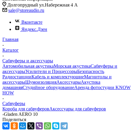
Долгопрудный ул.Набережная 4 А
sale@storeaudio.ru
Вконтакте
Яндекс.Дзен
Главная
-
Каталог
-
Сабвуферы и аксессуары
Автомобильная акустика
Морская акустика
Сабвуферы и
аксессуары
Усилители и Процессоры
Безопасность
Радиостанции
Кабель и комплектующие
Магнитолы и
аксессуары
Шумоизоляция
Аксессуары
Акустика
домашняя
Студийное оборудование
Аренда фотостудии KNOW
HOW
-
Сабвуферы
Короба для сабвуферов
Аксессуары для сабвуферов
-
Gladen AERO 10
Поделиться