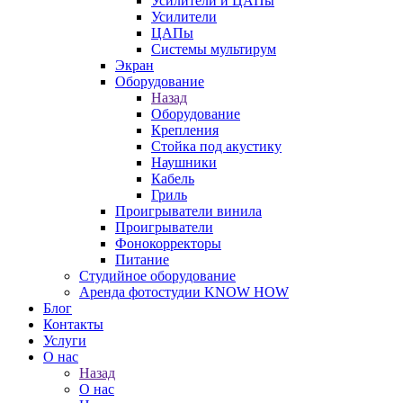
Усилители и ЦАПы
Усилители
ЦАПы
Системы мультирум
Экран
Оборудование
Назад
Оборудование
Крепления
Стойка под акустику
Наушники
Кабель
Гриль
Проигрыватели винила
Проигрыватели
Фонокорректоры
Питание
Студийное оборудование
Аренда фотостудии KNOW HOW
Блог
Контакты
Услуги
О нас
Назад
О нас