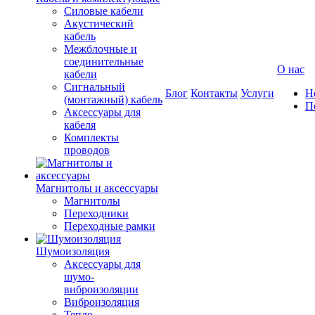
Силовые кабели
Акустический
кабель
Межблочные и
соединительные
О нас
кабели
Сигнальный
Блог
Контакты
Услуги
Н
(монтажный) кабель
П
Аксессуары для
кабеля
Комплекты
проводов
Магнитолы и аксессуары
Магнитолы
Переходники
Переходные рамки
Шумоизоляция
Аксессуары для
шумо-
виброизоляции
Виброизоляция
Тепло-