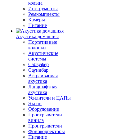
кольца
Инструменты
Ремкомплекты
Камеры
Питание
Акустика домашняя
Портативные
колонки
Акустические
системы
Сабвуфер
Саундбар
Встраиваемая
акустика
Ландшафтная
акустика
Усилители и ЦАПы
Экран
Оборудование
Проигрыватели
винила
Проигрыватели
Фонокорректоры
Питание