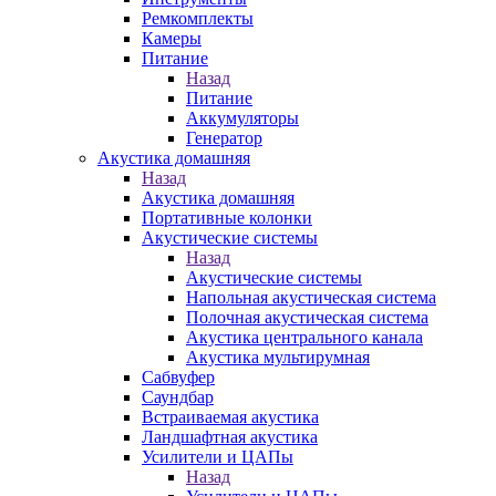
Ремкомплекты
Камеры
Питание
Назад
Питание
Аккумуляторы
Генератор
Акустика домашняя
Назад
Акустика домашняя
Портативные колонки
Акустические системы
Назад
Акустические системы
Напольная акустическая система
Полочная акустическая система
Акустика центрального канала
Акустика мультирумная
Сабвуфер
Саундбар
Встраиваемая акустика
Ландшафтная акустика
Усилители и ЦАПы
Назад