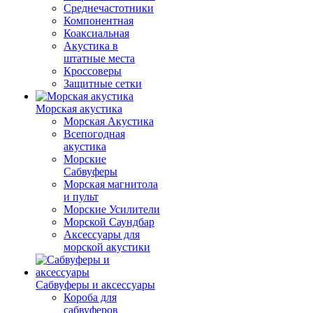
Среднечастотники
Компонентная
Коаксиальная
Акустика в
штатные места
Кроссоверы
Защитные сетки
Морская акустика
Морская Акустика
Всепогодная
акустика
Морские
Сабвуферы
Морская магнитола
и пульт
Морские Усилители
Морской Cаундбар
Аксессуары для
морской акустики
Сабвуферы и аксессуары
Короба для
сабвуферов