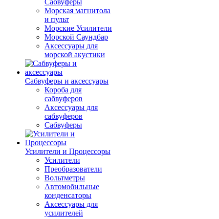
Сабвуферы
Морская магнитола
и пульт
Морские Усилители
Морской Cаундбар
Аксессуары для
морской акустики
Сабвуферы и аксессуары
Короба для
сабвуферов
Аксессуары для
сабвуферов
Сабвуферы
Усилители и Процессоры
Усилители
Преобразователи
Вольтметры
Автомобильные
конденсаторы
Аксессуары для
усилителей