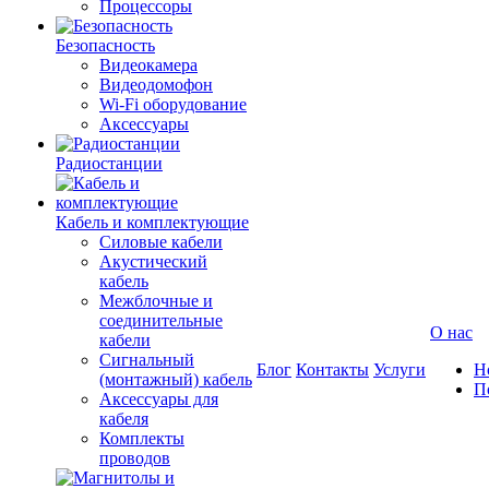
Процессоры
Безопасность
Видеокамера
Видеодомофон
Wi-Fi оборудование
Аксессуары
Радиостанции
Кабель и комплектующие
Силовые кабели
Акустический
кабель
Межблочные и
соединительные
О нас
кабели
Сигнальный
Блог
Контакты
Услуги
Н
(монтажный) кабель
П
Аксессуары для
кабеля
Комплекты
проводов