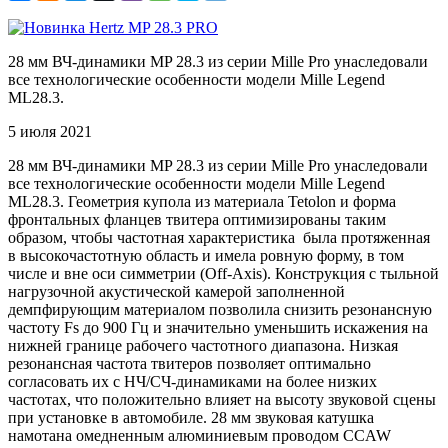
28 мм ВЧ-динамики MP 28.3 из серии Mille Pro унаследовали
все технологические особенности модели Mille Legend
ML28.3.
5 июля 2021
28 мм ВЧ-динамики MP 28.3 из серии Mille Pro унаследовали
все технологические особенности модели Mille Legend
ML28.3. Геометрия купола из материала Tetolon и форма
фронтальных фланцев твитера оптимизированы таким
образом, чтобы частотная характеристика была протяженная
в высокочастотную область и имела ровную форму, в том
числе и вне оси симметрии (Off-Axis). Конструкция с тыльной
нагрузочной акустической камерой заполненной
демпфирующим материалом позволила снизить резонансную
частоту Fs до 900 Гц и значительно уменьшить искажения на
нижней границе рабочего частотного диапазона. Низкая
резонансная частота твитеров позволяет оптимально
согласовать их с НЧ/СЧ-динамиками на более низких
частотах, что положительно влияет на высоту звуковой сцены
при установке в автомобиле. 28 мм звуковая катушка
намотана омедненным алюминиевым проводом СCAW