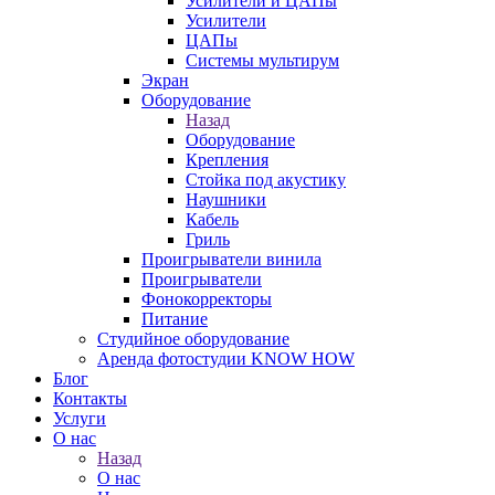
Усилители и ЦАПы
Усилители
ЦАПы
Системы мультирум
Экран
Оборудование
Назад
Оборудование
Крепления
Стойка под акустику
Наушники
Кабель
Гриль
Проигрыватели винила
Проигрыватели
Фонокорректоры
Питание
Студийное оборудование
Аренда фотостудии KNOW HOW
Блог
Контакты
Услуги
О нас
Назад
О нас