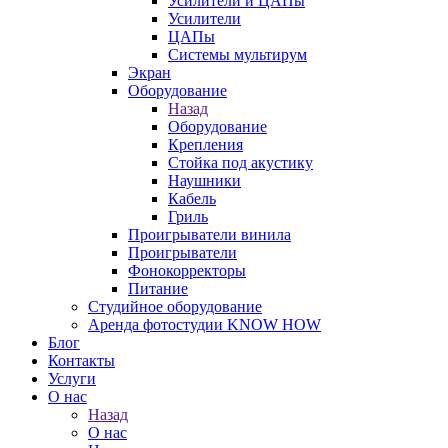
Усилители и ЦАПы
Усилители
ЦАПы
Системы мультирум
Экран
Оборудование
Назад
Оборудование
Крепления
Стойка под акустику
Наушники
Кабель
Гриль
Проигрыватели винила
Проигрыватели
Фонокорректоры
Питание
Студийное оборудование
Аренда фотостудии KNOW HOW
Блог
Контакты
Услуги
О нас
Назад
О нас