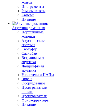
кольца
Инструменты
Ремкомплекты
Камеры
Питание
Акустика домашняя
Портативные
колонки
Акустические
системы
Сабвуфер
Саундбар
Встраиваемая
акустика
Ландшафтная
акустика
Усилители и ЦАПы
Экран
Оборудование
Проигрыватели
винила
Проигрыватели
Фонокорректоры
Питание