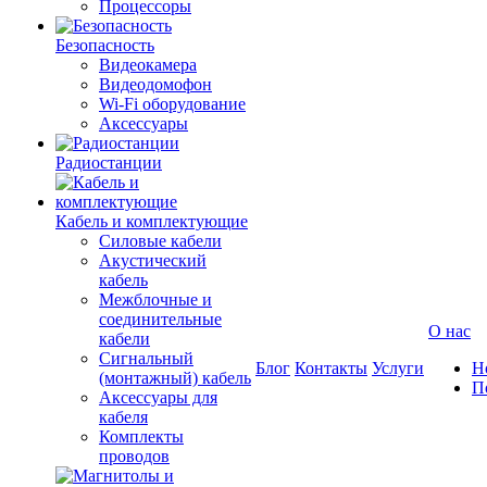
Процессоры
Безопасность
Видеокамера
Видеодомофон
Wi-Fi оборудование
Аксессуары
Радиостанции
Кабель и комплектующие
Силовые кабели
Акустический
кабель
Межблочные и
соединительные
О нас
кабели
Сигнальный
Блог
Контакты
Услуги
Н
(монтажный) кабель
П
Аксессуары для
кабеля
Комплекты
проводов