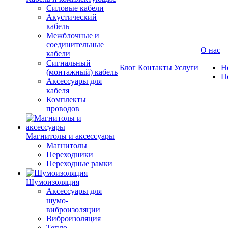
Силовые кабели
Акустический
кабель
Межблочные и
соединительные
О нас
кабели
Сигнальный
Блог
Контакты
Услуги
Н
(монтажный) кабель
П
Аксессуары для
кабеля
Комплекты
проводов
Магнитолы и аксессуары
Магнитолы
Переходники
Переходные рамки
Шумоизоляция
Аксессуары для
шумо-
виброизоляции
Виброизоляция
Тепло-