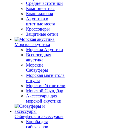
Среднечастотники
Компонентная
Коаксиальная
Акустика в
штатные места
Кроссоверы
Защитные сетки
Морская акустика
Морская Акустика
Всепогодная
акустика
Морские
Сабвуферы
Морская магнитола
и пульт
Морские Усилители
Морской Cаундбар
Аксессуары для
морской акустики
Сабвуферы и аксессуары
Короба для
сабвуферов