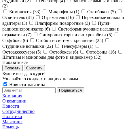
студийный (
2
)
Генератор (
4
)
Запасные лампы и колбы
(
2
)
Комплекты (
33
)
Микрофоны (
1
)
Октобоксы (
5
)
Осветитель (
41
)
Отражатель (
16
)
Переходные кольца и
адаптеры (
3
)
Платформы поворотные (
3
)
Пульт-
радиосинхронизатор (
6
)
Светоформирующие насадки и
отражатели (
7
)
Синхронизаторы и синхрокабели (
5
)
Софтбокс (
6
)
Стойки и системы крепления (
25
)
Студийные вспышки (
22
)
Телесуфлеры (
1
)
Фотоаксессуары (
5
)
Фотобоксы (
6
)
Фотофоны (
16
)
Штативы и моноподы для фото и видеокамер (
32
)
Показать все
Сбросить
Будьте всегда в курсе!
Узнавайте о скидках и акциях первым
Новости магазина
Компания
О компании
Новости
Сотрудничество
Политика
Магазины
Помощь