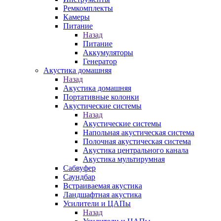
Ремкомплекты
Камеры
Питание
Назад
Питание
Аккумуляторы
Генератор
Акустика домашняя
Назад
Акустика домашняя
Портативные колонки
Акустические системы
Назад
Акустические системы
Напольная акустическая система
Полочная акустическая система
Акустика центрального канала
Акустика мультирумная
Сабвуфер
Саундбар
Встраиваемая акустика
Ландшафтная акустика
Усилители и ЦАПы
Назад