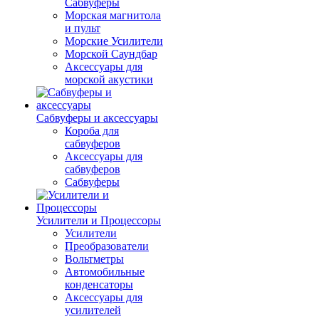
Сабвуферы
Морская магнитола
и пульт
Морские Усилители
Морской Cаундбар
Аксессуары для
морской акустики
Сабвуферы и аксессуары
Короба для
сабвуферов
Аксессуары для
сабвуферов
Сабвуферы
Усилители и Процессоры
Усилители
Преобразователи
Вольтметры
Автомобильные
конденсаторы
Аксессуары для
усилителей