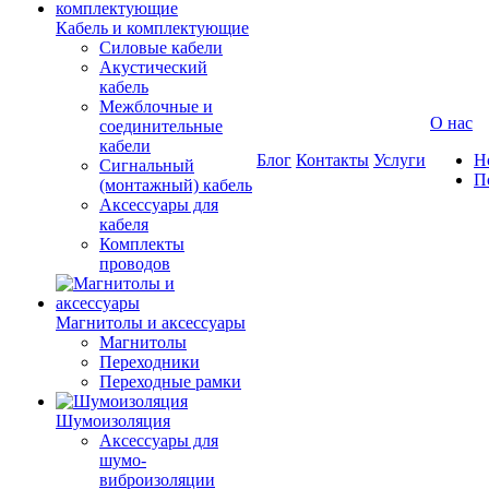
Кабель и комплектующие
Силовые кабели
Акустический
кабель
Межблочные и
О нас
соединительные
кабели
Блог
Контакты
Услуги
Н
Сигнальный
П
(монтажный) кабель
Аксессуары для
кабеля
Комплекты
проводов
Магнитолы и аксессуары
Магнитолы
Переходники
Переходные рамки
Шумоизоляция
Аксессуары для
шумо-
виброизоляции