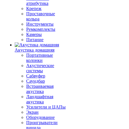
атрибутика
Крепеж
Проставочные
кольца
Инструменты
Ремкомплекты
Камеры
Питание
Акустика домашняя
Портативные
колонки
Акустические
системы
Сабвуфер
Саундбар
Встраиваемая
акустика
Ландшафтная
акустика
Усилители и ЦАПы
Экран
Оборудование
Проигрыватели
винила