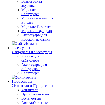
Всепогодная
акустика
Морские
Сабвуферы
Морская магнитола
и пульт
Морские Усилители
Морской Cаундбар
Аксессуары для
морской акустики
Сабвуферы и аксессуары
Короба для
сабвуферов
Аксессуары для
сабвуферов
Сабвуферы
Усилители и Процессоры
Усилители
Преобразователи
Вольтметры
Автомобильные