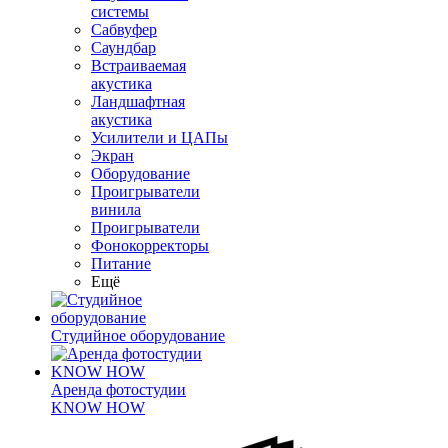
системы
Сабвуфер
Саундбар
Встраиваемая
акустика
Ландшафтная
акустика
Усилители и ЦАПы
Экран
Оборудование
Проигрыватели
винила
Проигрыватели
Фонокорректоры
Питание
Ещё
Студийное оборудование
Аренда фотостудии
KNOW HOW