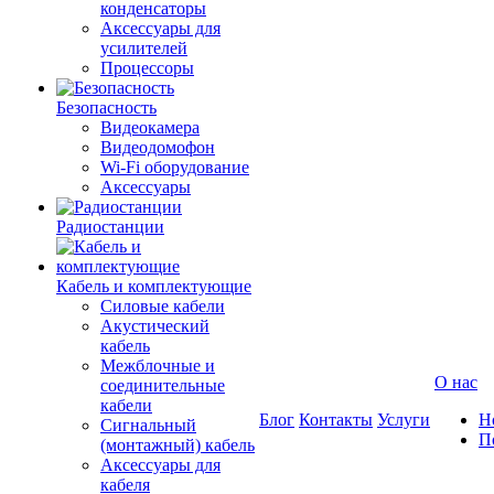
конденсаторы
Аксессуары для
усилителей
Процессоры
Безопасность
Видеокамера
Видеодомофон
Wi-Fi оборудование
Аксессуары
Радиостанции
Кабель и комплектующие
Силовые кабели
Акустический
кабель
Межблочные и
О нас
соединительные
кабели
Блог
Контакты
Услуги
Н
Сигнальный
П
(монтажный) кабель
Аксессуары для
кабеля