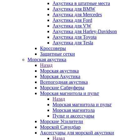
Акустика в штатные места
Акустика для BMW
Акустика для Mercedes
Акустика для Ford
Акустика для VW
Акустика для Harley-Davidson
Акустика для Toyota
Акустика для Tesla
Кроссоверы
Защитные сетки
Морская акустика
Назад
Морская акустика
Морская Акустика
Всепогодная акустика
Морские Сабвуферы
Морская магнитола и пульт
Назад
Морская магнитола и пульт
Морская магнитола
Пульт и аксессуары
Морские Усилители
Морской Cаундбар
Аксессуары для морской акустики
Назад