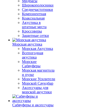
Мидбасы
Широкополосники
Среднечастотники
Компонентная
Коаксиальная
Акустика в
штатные места
Кроссоверы
Защитные сетки
Морская акустика
Морская Акустика
Всепогодная
акустика
Морские
Сабвуферы
Морская магнитола
и пульт
Морские Усилители
Морской Cаундбар
Аксессуары для
морской акустики
Сабвуферы и аксессуары