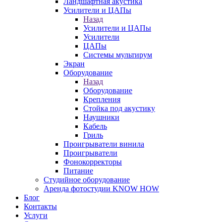
Ландшафтная акустика
Усилители и ЦАПы
Назад
Усилители и ЦАПы
Усилители
ЦАПы
Системы мультирум
Экран
Оборудование
Назад
Оборудование
Крепления
Стойка под акустику
Наушники
Кабель
Гриль
Проигрыватели винила
Проигрыватели
Фонокорректоры
Питание
Студийное оборудование
Аренда фотостудии KNOW HOW
Блог
Контакты
Услуги