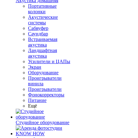
Акустика домашняя
Портативные
колонки
Акустические
системы
Сабвуфер
Саундбар
Встраиваемая
акустика
Ландшафтная
акустика
Усилители и ЦАПы
Экран
Оборудование
Проигрыватели
винила
Проигрыватели
Фонокорректоры
Питание
Ещё
Студийное оборудование