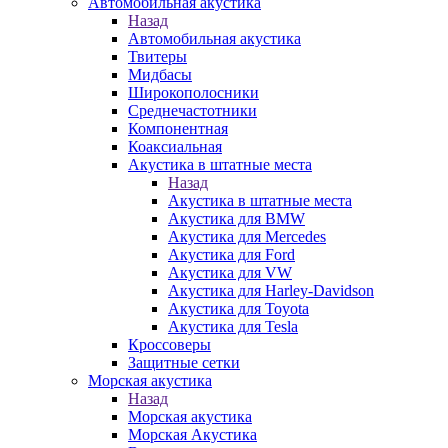
Автомобильная акустика
Назад
Автомобильная акустика
Твитеры
Мидбасы
Широкополосники
Среднечастотники
Компонентная
Коаксиальная
Акустика в штатные места
Назад
Акустика в штатные места
Акустика для BMW
Акустика для Mercedes
Акустика для Ford
Акустика для VW
Акустика для Harley-Davidson
Акустика для Toyota
Акустика для Tesla
Кроссоверы
Защитные сетки
Морская акустика
Назад
Морская акустика
Морская Акустика