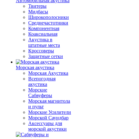
Автомобильная акустика
Твитеры
Мидбасы
Широкополосники
Среднечастотники
Компонентная
Коаксиальная
Акустика в
штатные места
Кроссоверы
Защитные сетки
Морская акустика
Морская Акустика
Всепогодная
акустика
Морские
Сабвуферы
Морская магнитола
и пульт
Морские Усилители
Морской Cаундбар
Аксессуары для
морской акустики