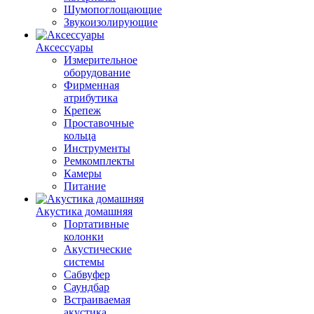
Шумопоглощающие
Звукоизолирующие
Аксессуары
Измерительное
оборудование
Фирменная
атрибутика
Крепеж
Проставочные
кольца
Инструменты
Ремкомплекты
Камеры
Питание
Акустика домашняя
Портативные
колонки
Акустические
системы
Сабвуфер
Саундбар
Встраиваемая
акустика