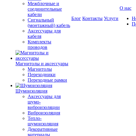
Межблочные и
О нас
соединительные
кабели
Блог
Контакты
Услуги
Н
Сигнальный
П
(монтажный) кабель
Аксессуары для
кабеля
Комплекты
проводов
Магнитолы и аксессуары
Магнитолы
Переходники
Переходные рамки
Шумоизоляция
Аксессуары для
шумо-
виброизоляции
Виброизоляция
Тепло-
шумоизоляция
Декоративные
материалы