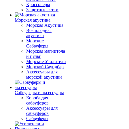
Кроссоверы
Защитные сетки
Морская акустика
Морская Акустика
Всепогодная
акустика
Морские
Сабвуферы
Морская магнитола
и пульт
Морские Усилители
Морской Cаундбар
Аксессуары для
морской акустики
Сабвуферы и аксессуары
Короба для
сабвуферов
Аксессуары для
сабвуферов
Сабвуферы