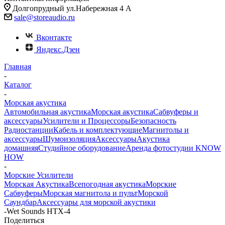
Долгопрудный ул.Набережная 4 А
sale@storeaudio.ru
Вконтакте
Яндекс.Дзен
Главная
-
Каталог
-
Морская акустика
Автомобильная акустика
Морская акустика
Сабвуферы и
аксессуары
Усилители и Процессоры
Безопасность
Радиостанции
Кабель и комплектующие
Магнитолы и
аксессуары
Шумоизоляция
Аксессуары
Акустика
домашняя
Студийное оборудование
Аренда фотостудии KNOW
HOW
-
Морские Усилители
Морская Акустика
Всепогодная акустика
Морские
Сабвуферы
Морская магнитола и пульт
Морской
Cаундбар
Аксессуары для морской акустики
-
Wet Sounds HTX-4
Поделиться