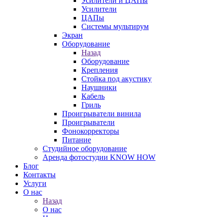
Усилители и ЦАПы
Усилители
ЦАПы
Системы мультирум
Экран
Оборудование
Назад
Оборудование
Крепления
Стойка под акустику
Наушники
Кабель
Гриль
Проигрыватели винила
Проигрыватели
Фонокорректоры
Питание
Студийное оборудование
Аренда фотостудии KNOW HOW
Блог
Контакты
Услуги
О нас
Назад
О нас