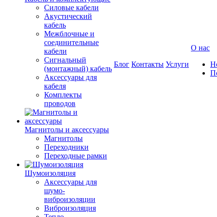
Силовые кабели
Акустический
кабель
Межблочные и
соединительные
О нас
кабели
Сигнальный
Блог
Контакты
Услуги
Н
(монтажный) кабель
П
Аксессуары для
кабеля
Комплекты
проводов
Магнитолы и аксессуары
Магнитолы
Переходники
Переходные рамки
Шумоизоляция
Аксессуары для
шумо-
виброизоляции
Виброизоляция
Тепло-