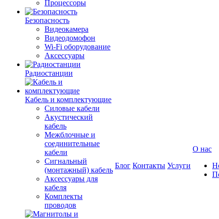
Процессоры
Безопасность
Видеокамера
Видеодомофон
Wi-Fi оборудование
Аксессуары
Радиостанции
Кабель и комплектующие
Силовые кабели
Акустический
кабель
Межблочные и
соединительные
О нас
кабели
Сигнальный
Блог
Контакты
Услуги
Н
(монтажный) кабель
П
Аксессуары для
кабеля
Комплекты
проводов