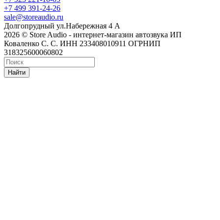
+7 499 391-24-26
sale@storeaudio.ru
Долгопрудный ул.Набережная 4 А
2026 © Store Audio - интернет-магазин автозвука ИП
Коваленко С. С. ИНН 233408010911 ОГРНИП
318325600060802
Найти