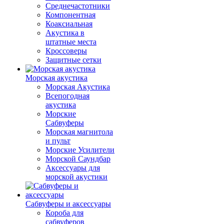
Среднечастотники
Компонентная
Коаксиальная
Акустика в
штатные места
Кроссоверы
Защитные сетки
Морская акустика
Морская Акустика
Всепогодная
акустика
Морские
Сабвуферы
Морская магнитола
и пульт
Морские Усилители
Морской Cаундбар
Аксессуары для
морской акустики
Сабвуферы и аксессуары
Короба для
сабвуферов