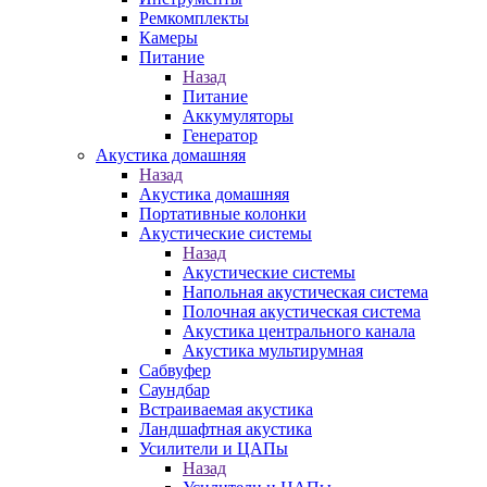
Ремкомплекты
Камеры
Питание
Назад
Питание
Аккумуляторы
Генератор
Акустика домашняя
Назад
Акустика домашняя
Портативные колонки
Акустические системы
Назад
Акустические системы
Напольная акустическая система
Полочная акустическая система
Акустика центрального канала
Акустика мультирумная
Сабвуфер
Саундбар
Встраиваемая акустика
Ландшафтная акустика
Усилители и ЦАПы
Назад