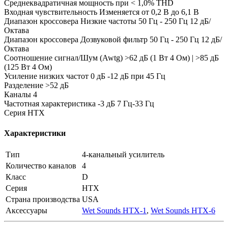
Среднеквадратичная мощность при < 1,0% THD
Входная чувствительность Изменяется от 0,2 В до 6,1 В
Диапазон кроссовера Низкие частоты 50 Гц - 250 Гц 12 дБ/
Октава
Диапазон кроссовера Дозвуковой фильтр 50 Гц - 250 Гц 12 дБ/
Октава
Соотношение сигнал/Шум (Awtg) >62 дБ (1 Вт 4 Ом) | >85 дБ
(125 Вт 4 Ом)
Усиление низких частот 0 дБ -12 дБ при 45 Гц
Разделение >52 дБ
Каналы 4
Частотная характеристика -3 дБ 7 Гц-33 Гц
Серия HTX
Характеристики
Тип
4-канальный усилитель
Количество каналов
4
Класс
D
Серия
HTX
Страна производства
USA
Аксессуары
Wet Sounds HTX-1
,
Wet Sounds HTX-6