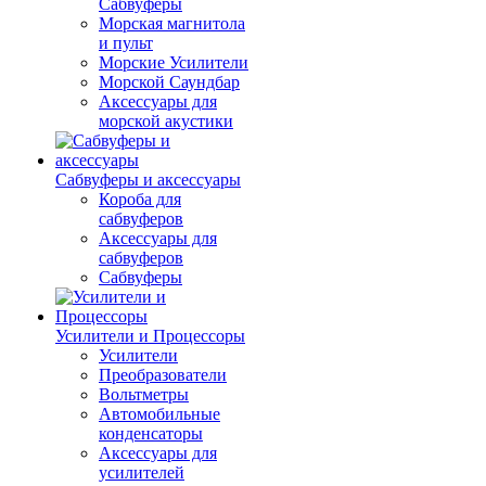
Сабвуферы
Морская магнитола
и пульт
Морские Усилители
Морской Cаундбар
Аксессуары для
морской акустики
Сабвуферы и аксессуары
Короба для
сабвуферов
Аксессуары для
сабвуферов
Сабвуферы
Усилители и Процессоры
Усилители
Преобразователи
Вольтметры
Автомобильные
конденсаторы
Аксессуары для
усилителей