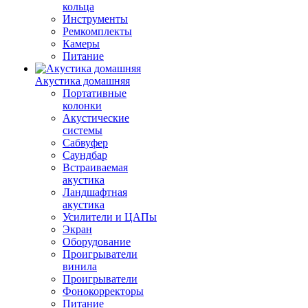
кольца
Инструменты
Ремкомплекты
Камеры
Питание
Акустика домашняя
Портативные
колонки
Акустические
системы
Сабвуфер
Саундбар
Встраиваемая
акустика
Ландшафтная
акустика
Усилители и ЦАПы
Экран
Оборудование
Проигрыватели
винила
Проигрыватели
Фонокорректоры
Питание