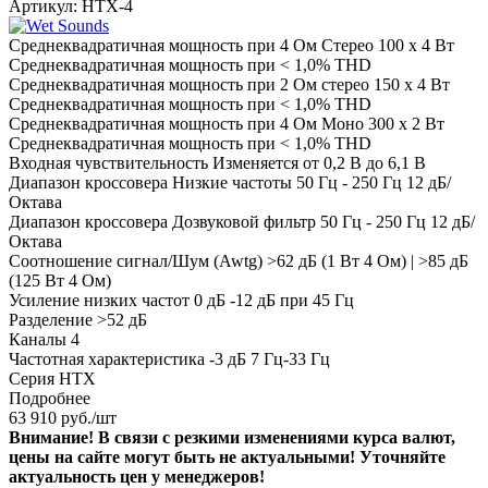
Артикул:
HTX-4
Среднеквадратичная мощность при 4 Ом Стерео 100 x 4 Вт
Среднеквадратичная мощность при < 1,0% THD
Среднеквадратичная мощность при 2 Ом стерео 150 x 4 Вт
Среднеквадратичная мощность при < 1,0% THD
Среднеквадратичная мощность при 4 Ом Моно 300 x 2 Вт
Среднеквадратичная мощность при < 1,0% THD
Входная чувствительность Изменяется от 0,2 В до 6,1 В
Диапазон кроссовера Низкие частоты 50 Гц - 250 Гц 12 дБ/
Октава
Диапазон кроссовера Дозвуковой фильтр 50 Гц - 250 Гц 12 дБ/
Октава
Соотношение сигнал/Шум (Awtg) >62 дБ (1 Вт 4 Ом) | >85 дБ
(125 Вт 4 Ом)
Усиление низких частот 0 дБ -12 дБ при 45 Гц
Разделение >52 дБ
Каналы 4
Частотная характеристика -3 дБ 7 Гц-33 Гц
Серия HTX
Подробнее
63 910
руб.
/шт
Внимание! В связи с резкими изменениями курса валют,
цены на сайте могут быть не актуальными! Уточняйте
актуальность цен у менеджеров!