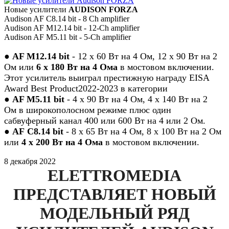
Новые усилители
AUDISON FORZA
Audison AF C8.14 bit - 8 Ch amplifier
Audison AF M12.14 bit - 12-Ch amplifier
Audison AF M5.11 bit - 5-Ch amplifier
●
AF M
12.14
bit
- 12 х 60 Вт на 4 Ом
,
12 х 90 Вт на 2
Ом или
6 х 180 Вт на 4 Ома
в мостовом включении.
Этот усилитель
выиграл престижную награду
EISA
Award Best Product
2022-2023
в категории
●
AF M5.11 bit
- 4 х 90 Вт на 4 Ом, 4 х 140 Вт на 2
Ом
в широкополосном режиме плюс
один
сабвуферный канал 400 или 600 Вт на 4 или 2 Ом.
●
AF
С8.14
bit
- 8 х 65 Вт на 4 Ом
,
8 х 100 Вт на 2 Ом
или
4 х 200 Вт на 4 Ома
в мостовом включении.
8 декабря 2022
ELETTROMEDIA
ПРЕДСТАВЛЯЕТ НОВЫЙ
МОДЕЛЬНЫЙ РЯД