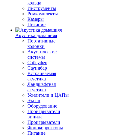
кольца
Инструменты
Ремкомплекты
Камеры
Питание
Акустика домашняя
Портативные
колонки
Акустические
системы
Сабвуфер
Саундбар
Встраиваемая
акустика
Ландшафтная
акустика
Усилители и ЦАПы
Экран
Оборудование
Проигрыватели
винила
Проигрыватели
Фонокорректоры
Питание