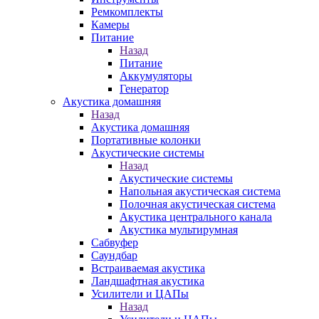
Ремкомплекты
Камеры
Питание
Назад
Питание
Аккумуляторы
Генератор
Акустика домашняя
Назад
Акустика домашняя
Портативные колонки
Акустические системы
Назад
Акустические системы
Напольная акустическая система
Полочная акустическая система
Акустика центрального канала
Акустика мультирумная
Сабвуфер
Саундбар
Встраиваемая акустика
Ландшафтная акустика
Усилители и ЦАПы
Назад