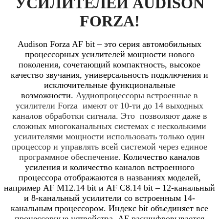
УСИЛИТЕЛЕЙ AUDISON
FORZA!
Audison Forza AF bit – это серия автомобильных
процессорных усилителей мощности нового
поколения, сочетающий компактность, высокое
качество звучания, универсальность подключения и
исключительные функциональные
возможности.
Аудиопроцессоры встроенные в
усилители Forza имеют от 10-ти до 14 выходных
каналов обработки сигнала. Это позволяют даже в
сложных многоканальных системах с несколькими
усилителями мощности использовать только один
процессор и управлять всей системой через единое
программное обеспечение.
Количество каналов
усиления и количество каналов встроенного
процессора отображаются в названиях моделей,
например
AF M
12.14
bit
и
AF C
8.14
bit
– 12-канальный
и 8-канальный усилители со встроенным 14-
канальным процессором. Индекс
bit
объединяет все
процессорные устройства,
AF
расшифровывается