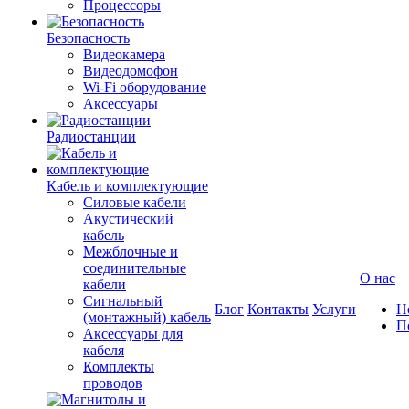
Процессоры
Безопасность
Видеокамера
Видеодомофон
Wi-Fi оборудование
Аксессуары
Радиостанции
Кабель и комплектующие
Силовые кабели
Акустический
кабель
Межблочные и
соединительные
О нас
кабели
Сигнальный
Блог
Контакты
Услуги
Н
(монтажный) кабель
П
Аксессуары для
кабеля
Комплекты
проводов