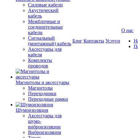
Силовые кабели
Акустический
кабель
Межблочные и
соединительные
О нас
кабели
Сигнальный
Блог
Контакты
Услуги
Н
(монтажный) кабель
П
Аксессуары для
кабеля
Комплекты
проводов
Магнитолы и аксессуары
Магнитолы
Переходники
Переходные рамки
Шумоизоляция
Аксессуары для
шумо-
виброизоляции
Виброизоляция
Тепло-