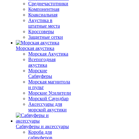
Среднечастотники
Компонентная
Коаксиальная
Акустика в
штатные места
Кроссоверы
Защитные сетки
Морская акустика
Морская Акустика
Всепогодная
акустика
Морские
Сабвуферы
Морская магнитола
и пульт
Морские Усилители
Морской Cаундбар
Аксессуары для
морской акустики
Сабвуферы и аксессуары
Короба для
сабвуферов