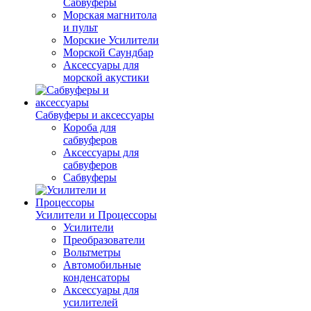
Сабвуферы
Морская магнитола
и пульт
Морские Усилители
Морской Cаундбар
Аксессуары для
морской акустики
Сабвуферы и аксессуары
Короба для
сабвуферов
Аксессуары для
сабвуферов
Сабвуферы
Усилители и Процессоры
Усилители
Преобразователи
Вольтметры
Автомобильные
конденсаторы
Аксессуары для
усилителей