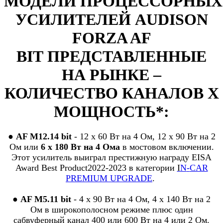
МОДЕЛИ
ПРОЦЕССОРНЫХ
УСИЛИТЕЛЕЙ
AUDISON
FORZA AF
BIT
ПРЕДСТАВЛЕННЫЕ
НА РЫНКЕ
–
КОЛИЧЕСТВО КАНАЛОВ Х
МОЩНОСТЬ*:
●
AF M
12.14
bit
- 12 х 60 Вт на 4 Ом
,
12 х 90 Вт на 2
Ом или
6 х 180 Вт на 4 Ома
в мостовом включении.
Этот усилитель
выиграл престижную награду
EISA
Award Best Product
2022-2023
в категории
I
N
-
CAR
PREMIUM UPGRADE
.
●
AF M5.11 bit
- 4 х 90 Вт на 4 Ом, 4 х 140 Вт на 2
Ом
в широкополосном режиме плюс
один
сабвуферный канал 400 или 600 Вт на 4 или 2 Ом.