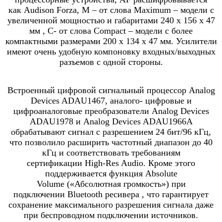
как
Audison Forza
,
M
– от слова
Maximum
– модели с
увеличенной мощностью и габаритами 240 х 156 х 47
мм ,
C
- от слова
Compact
– модели с более
компактными размерами 200 х 134 х 47 мм. Усилители
имеют очень удобную компоновку входных/выходных
разъемов с одной стороны.
Встроенный цифровой сигнальный процессор Analog
Devices ADAU1467, аналого- цифровые и
цифроаналоговые преобразователи Analog Devices
ADAU1978 и Analog Devices ADAU1966A
обрабатывают сигнал с разрешением 24 бит/96 кГц,
что позволило расширить частотный диапазон до 40
кГц и соответствовать требованиям
сертификации
High
-
Res Audio
. Кроме этого
поддерживается функция
Absolute
Volume
(«Абсолютная громкость») при
подключении
Bluetooth
ресивера , что гарантирует
сохранение максимального разрешения сигнала даже
при беспроводном подключении источников.