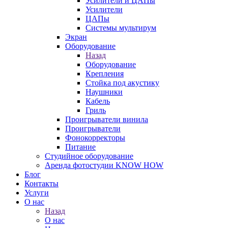
Усилители и ЦАПы
Усилители
ЦАПы
Системы мультирум
Экран
Оборудование
Назад
Оборудование
Крепления
Стойка под акустику
Наушники
Кабель
Гриль
Проигрыватели винила
Проигрыватели
Фонокорректоры
Питание
Студийное оборудование
Аренда фотостудии KNOW HOW
Блог
Контакты
Услуги
О нас
Назад
О нас