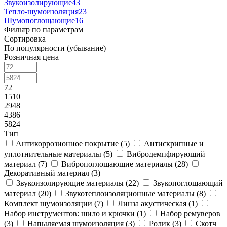
Звукоизолирующие
43
Тепло-шумоизоляция
23
Шумопоглощающие
16
Фильтр по параметрам
Сортировка
По популярности (убывание)
Розничная цена
72
1510
2948
4386
5824
Тип
Aнтикоррозионное покрытие (
5
)
Антискрипные и
уплотнительные материалы (
5
)
Вибродемпфирующий
материал (
7
)
Вибропоглощающие материалы (
28
)
Декоративный материал (
3
)
Звукоизолирующие материалы (
22
)
Звукопоглощающий
материал (
20
)
Звукотеплоизоляционные материалы (
8
)
Комплект шумоизоляции (
7
)
Линза акустическая (
1
)
Набор инструментов: шило и крючки (
1
)
Набор ремуверов
(
3
)
Напыляемая шумоизоляция (
3
)
Ролик (
3
)
Скотч