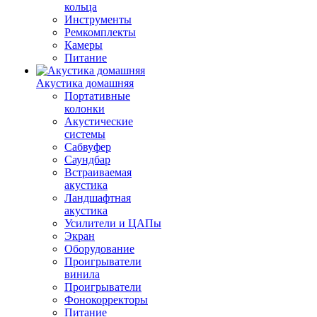
кольца
Инструменты
Ремкомплекты
Камеры
Питание
Акустика домашняя
Портативные
колонки
Акустические
системы
Сабвуфер
Саундбар
Встраиваемая
акустика
Ландшафтная
акустика
Усилители и ЦАПы
Экран
Оборудование
Проигрыватели
винила
Проигрыватели
Фонокорректоры
Питание