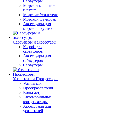
Сабвуферы
Морская магнитола
и пульт
Морские Усилители
Морской Cаундбар
Аксессуары для
морской акустики
Сабвуферы и аксессуары
Короба для
сабвуферов
Аксессуары для
сабвуферов
Сабвуферы
Усилители и Процессоры
Усилители
Преобразователи
Вольтметры
Автомобильные
конденсаторы
Аксессуары для
усилителей