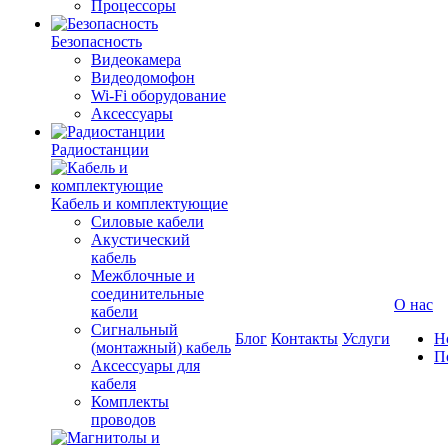
Процессоры
Безопасность
Видеокамера
Видеодомофон
Wi-Fi оборудование
Аксессуары
Радиостанции
Кабель и комплектующие
Силовые кабели
Акустический
кабель
Межблочные и
соединительные
О нас
кабели
Сигнальный
Блог
Контакты
Услуги
Н
(монтажный) кабель
П
Аксессуары для
кабеля
Комплекты
проводов