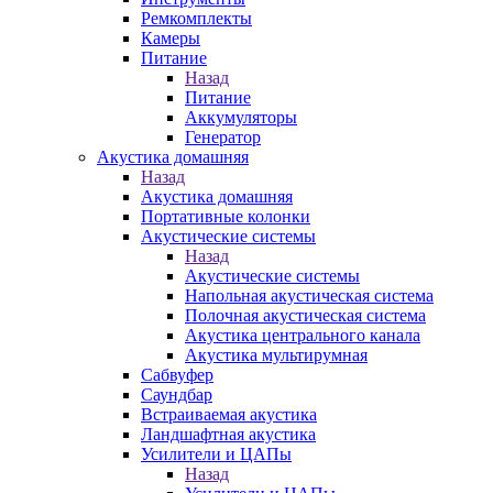
Ремкомплекты
Камеры
Питание
Назад
Питание
Аккумуляторы
Генератор
Акустика домашняя
Назад
Акустика домашняя
Портативные колонки
Акустические системы
Назад
Акустические системы
Напольная акустическая система
Полочная акустическая система
Акустика центрального канала
Акустика мультирумная
Сабвуфер
Саундбар
Встраиваемая акустика
Ландшафтная акустика
Усилители и ЦАПы
Назад