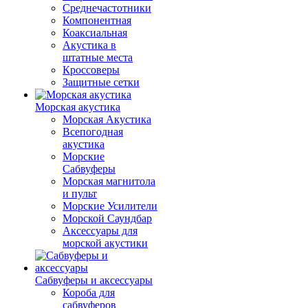
Среднечастотники
Компонентная
Коаксиальная
Акустика в
штатные места
Кроссоверы
Защитные сетки
Морская акустика
Морская Акустика
Всепогодная
акустика
Морские
Сабвуферы
Морская магнитола
и пульт
Морские Усилители
Морской Cаундбар
Аксессуары для
морской акустики
Сабвуферы и аксессуары
Короба для
сабвуферов