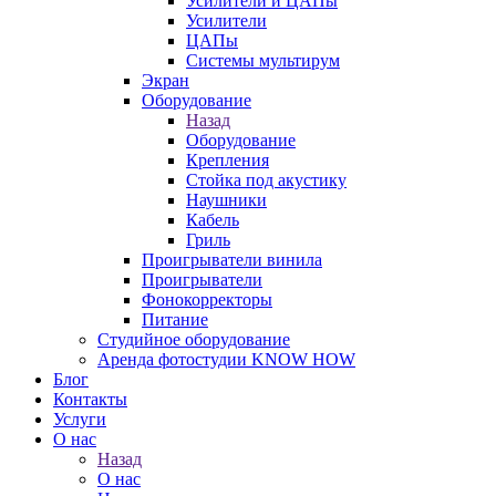
Усилители и ЦАПы
Усилители
ЦАПы
Системы мультирум
Экран
Оборудование
Назад
Оборудование
Крепления
Стойка под акустику
Наушники
Кабель
Гриль
Проигрыватели винила
Проигрыватели
Фонокорректоры
Питание
Студийное оборудование
Аренда фотостудии KNOW HOW
Блог
Контакты
Услуги
О нас
Назад
О нас